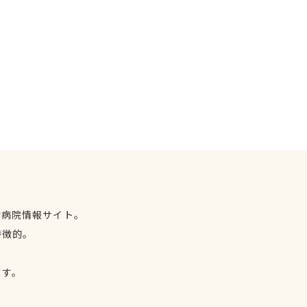
物病院情報サイト。
特徴的。
、
ます。