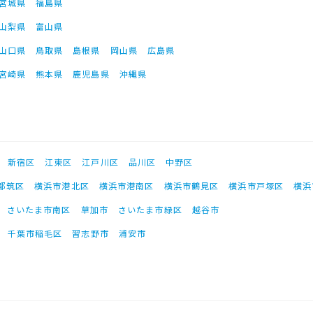
宮城県
福島県
山梨県
富山県
山口県
鳥取県
島根県
岡山県
広島県
宮崎県
熊本県
鹿児島県
沖縄県
新宿区
江東区
江戸川区
品川区
中野区
都筑区
横浜市港北区
横浜市港南区
横浜市鶴見区
横浜市戸塚区
横浜
さいたま市南区
草加市
さいたま市緑区
越谷市
千葉市稲毛区
習志野市
浦安市