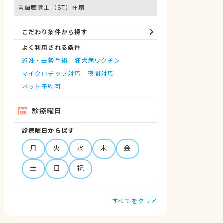
言語聴覚士（ST）在籍
こだわり条件から探す
よく利用される条件
避妊・去勢手術
狂犬病ワクチン
マイクロチップ対応
夜間対応
ネット予約可
診療曜日
診療曜日から探す
月
火
水
木
金
土
日
祝
すべてをクリア