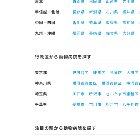
東北
青森県
秋田県
山形県
岩手県
甲信越・北陸
長野県
新潟県
石川県
福井県
中国・四国
香川県
徳島県
愛媛県
高知県
九州・沖縄
福岡県
長崎県
佐賀県
大分県
行政区から動物病院を探す
東京都
世田谷区
練馬区
杉並区
大田区
神奈川県
横浜市青葉区
横浜市緑区
横浜市
埼玉県
川口市
所沢市
さいたま市浦和区
千葉県
船橋市
市川市
松戸市
八千代市
注目の駅から動物病院を探す