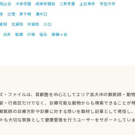
尾山台
大泉学園
成城学園前
三軒茶屋
上石神井
学芸大学
塚
辻堂
茅ケ崎
溝の口
浦和
北浦和
中浦和
川口
白井
船橋
行徳
稲毛
新鎌ヶ谷
ズ・ファイルは、首都圏を中心としてエリア拡大中の獣医師・動
駅・行政区だけでなく、診療可能な動物からも検索できることが
獣医師の診療方針や診療に対する想いを取材し記事として発信し
トも大切な家族として健康管理を行うユーザーをサポートしてい