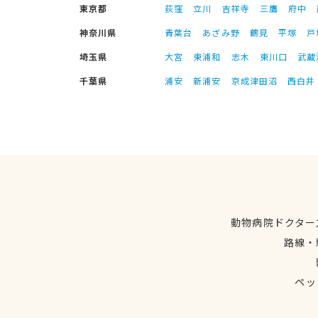
東京都
荻窪
立川
吉祥寺
三鷹
府中
神奈川県
青葉台
あざみ野
鶴見
平塚
戸
埼玉県
大宮
東浦和
志木
東川口
武蔵
千葉県
浦安
新浦安
京成津田沼
西白井
動物病院ドクター
路線・
ペッ