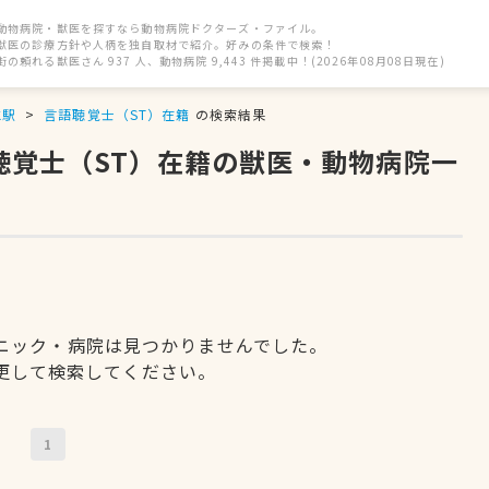
動物病院・獣医を探すなら動物病院ドクターズ・ファイル。
獣医の診療方針や人柄を独自取材で紹介。好みの条件で検索！
街の頼れる獣医さん 937 人、動物病院 9,443 件掲載中！(2026年08月08日現在)
水駅
言語聴覚士（ST）在籍
の検索結果
聴覚士（ST）在籍の獣医・動物病院一
ニック・病院は見つかりませんでした。
更して検索してください。
1