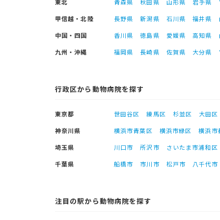
東北
青森県
秋田県
山形県
岩手県
甲信越・北陸
長野県
新潟県
石川県
福井県
中国・四国
香川県
徳島県
愛媛県
高知県
九州・沖縄
福岡県
長崎県
佐賀県
大分県
行政区から動物病院を探す
東京都
世田谷区
練馬区
杉並区
大田区
神奈川県
横浜市青葉区
横浜市緑区
横浜市
埼玉県
川口市
所沢市
さいたま市浦和区
千葉県
船橋市
市川市
松戸市
八千代市
注目の駅から動物病院を探す