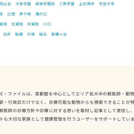
尾山台
大泉学園
成城学園前
三軒茶屋
上石神井
学芸大学
塚
辻堂
茅ケ崎
溝の口
浦和
北浦和
中浦和
川口
白井
船橋
行徳
稲毛
新鎌ヶ谷
ズ・ファイルは、首都圏を中心としてエリア拡大中の獣医師・動
駅・行政区だけでなく、診療可能な動物からも検索できることが
獣医師の診療方針や診療に対する想いを取材し記事として発信し
トも大切な家族として健康管理を行うユーザーをサポートしてい