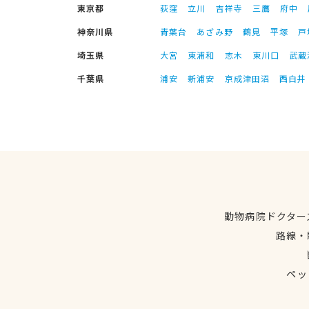
東京都
荻窪
立川
吉祥寺
三鷹
府中
神奈川県
青葉台
あざみ野
鶴見
平塚
戸
埼玉県
大宮
東浦和
志木
東川口
武蔵
千葉県
浦安
新浦安
京成津田沼
西白井
動物病院ドクター
路線・
ペッ