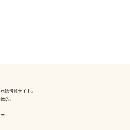
物病院情報サイト。
特徴的。
、
ます。