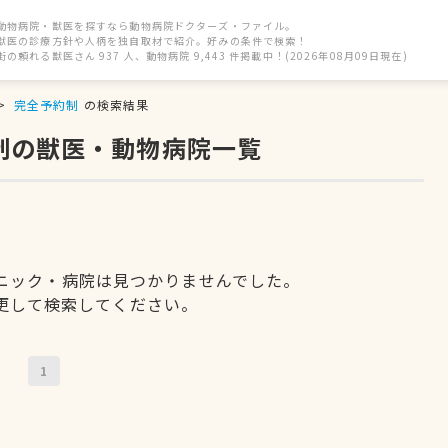
動物病院・獣医を探すなら動物病院ドクターズ・ファイル。
獣医の診療方針や人柄を独自取材で紹介。好みの条件で検索！
街の頼れる獣医さん 937 人、動物病院 9,443 件掲載中！(2026年08月09日現在)
完全予約制
の検索結果
制の獣医・動物病院一覧
ニック・病院は見つかりませんでした。
更して検索してください。
1