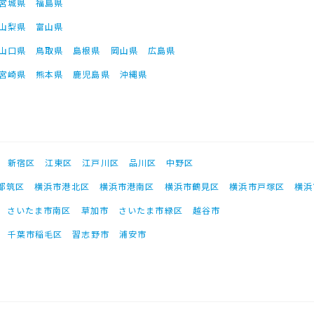
宮城県
福島県
山梨県
富山県
山口県
鳥取県
島根県
岡山県
広島県
宮崎県
熊本県
鹿児島県
沖縄県
新宿区
江東区
江戸川区
品川区
中野区
都筑区
横浜市港北区
横浜市港南区
横浜市鶴見区
横浜市戸塚区
横浜
さいたま市南区
草加市
さいたま市緑区
越谷市
千葉市稲毛区
習志野市
浦安市