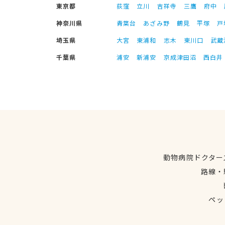
東京都
荻窪
立川
吉祥寺
三鷹
府中
神奈川県
青葉台
あざみ野
鶴見
平塚
戸
埼玉県
大宮
東浦和
志木
東川口
武蔵
千葉県
浦安
新浦安
京成津田沼
西白井
動物病院ドクター
路線・
ペッ