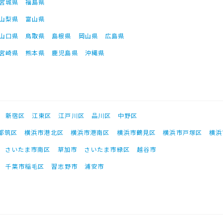
宮城県
福島県
山梨県
富山県
山口県
鳥取県
島根県
岡山県
広島県
宮崎県
熊本県
鹿児島県
沖縄県
新宿区
江東区
江戸川区
品川区
中野区
都筑区
横浜市港北区
横浜市港南区
横浜市鶴見区
横浜市戸塚区
横浜
さいたま市南区
草加市
さいたま市緑区
越谷市
千葉市稲毛区
習志野市
浦安市