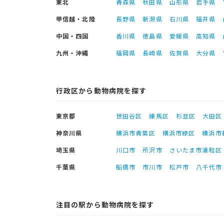
東北
青森県
秋田県
山形県
岩手県
甲信越・北陸
長野県
新潟県
石川県
福井県
中国・四国
香川県
徳島県
愛媛県
高知県
九州・沖縄
福岡県
長崎県
佐賀県
大分県
行政区から動物病院を探す
東京都
世田谷区
練馬区
杉並区
大田区
神奈川県
横浜市青葉区
横浜市緑区
横浜市
埼玉県
川口市
所沢市
さいたま市浦和区
千葉県
船橋市
市川市
松戸市
八千代市
注目の駅から動物病院を探す