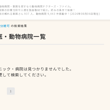
動物病院・獣医を探すなら動物病院ドクターズ・ファイル。
獣医の診療方針や人柄を独自取材で紹介。好みの条件で検索！
街の頼れる獣医さん 937 人、動物病院 9,443 件掲載中！(2026年08月06日現在)
分娩可
の検索結果
医・動物病院一覧
ニック・病院は見つかりませんでした。
更して検索してください。
1