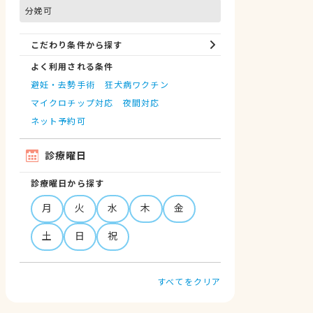
分娩可
こだわり条件から探す
よく利用される条件
避妊・去勢手術
狂犬病ワクチン
マイクロチップ対応
夜間対応
ネット予約可
診療曜日
診療曜日から探す
月
火
水
木
金
土
日
祝
すべてをクリア