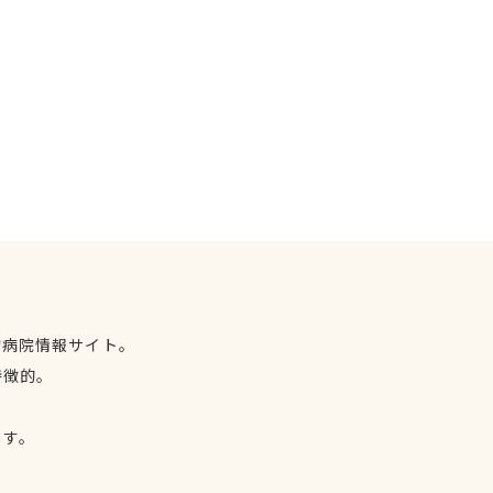
物病院情報サイト。
特徴的。
、
ます。