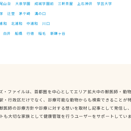
尾山台
大泉学園
成城学園前
三軒茶屋
上石神井
学芸大学
塚
辻堂
茅ケ崎
溝の口
浦和
北浦和
中浦和
川口
白井
船橋
行徳
稲毛
新鎌ヶ谷
ズ・ファイルは、首都圏を中心としてエリア拡大中の獣医師・動
駅・行政区だけでなく、診療可能な動物からも検索できることが
獣医師の診療方針や診療に対する想いを取材し記事として発信し
トも大切な家族として健康管理を行うユーザーをサポートしてい