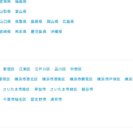
宮城県
福島県
山梨県
富山県
山口県
鳥取県
島根県
岡山県
広島県
宮崎県
熊本県
鹿児島県
沖縄県
新宿区
江東区
江戸川区
品川区
中野区
都筑区
横浜市港北区
横浜市港南区
横浜市鶴見区
横浜市戸塚区
横浜
さいたま市南区
草加市
さいたま市緑区
越谷市
千葉市稲毛区
習志野市
浦安市