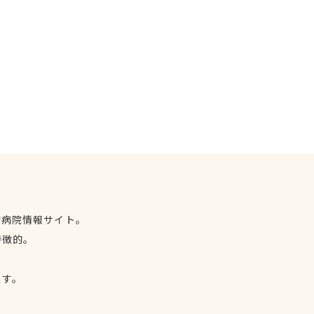
物病院情報サイト。
特徴的。
、
ます。