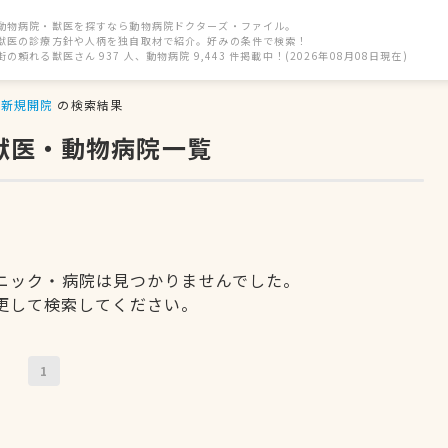
動物病院・獣医を探すなら動物病院ドクターズ・ファイル。
獣医の診療方針や人柄を独自取材で紹介。好みの条件で検索！
街の頼れる獣医さん 937 人、動物病院 9,443 件掲載中！(2026年08月08日現在)
新規開院
の検索結果
獣医・動物病院一覧
ニック・病院は見つかりませんでした。
更して検索してください。
1