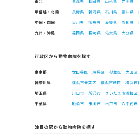
東北
青森県
秋田県
山形県
岩手県
甲信越・北陸
長野県
新潟県
石川県
福井県
中国・四国
香川県
徳島県
愛媛県
高知県
九州・沖縄
福岡県
長崎県
佐賀県
大分県
行政区から動物病院を探す
東京都
世田谷区
練馬区
杉並区
大田区
神奈川県
横浜市青葉区
横浜市緑区
横浜市
埼玉県
川口市
所沢市
さいたま市浦和区
千葉県
船橋市
市川市
松戸市
八千代市
注目の駅から動物病院を探す