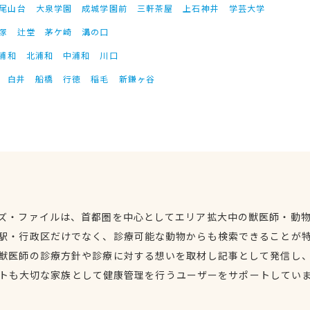
尾山台
大泉学園
成城学園前
三軒茶屋
上石神井
学芸大学
塚
辻堂
茅ケ崎
溝の口
浦和
北浦和
中浦和
川口
白井
船橋
行徳
稲毛
新鎌ヶ谷
ズ・ファイルは、首都圏を中心としてエリア拡大中の獣医師・動
駅・行政区だけでなく、診療可能な動物からも検索できることが
獣医師の診療方針や診療に対する想いを取材し記事として発信し
トも大切な家族として健康管理を行うユーザーをサポートしてい