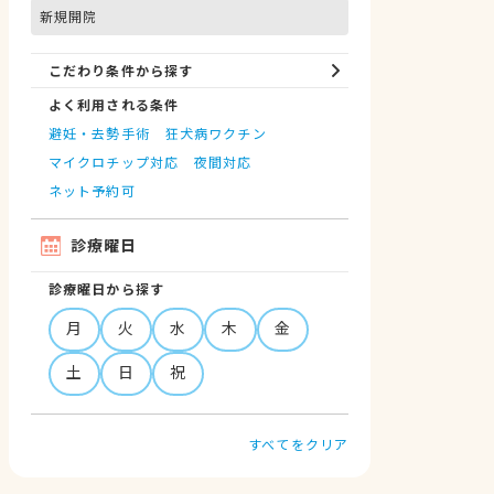
新規開院
こだわり条件から探す
よく利用される条件
避妊・去勢手術
狂犬病ワクチン
マイクロチップ対応
夜間対応
ネット予約可
診療曜日
診療曜日から探す
月
火
水
木
金
土
日
祝
すべてをクリア