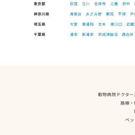
東京都
荻窪
立川
吉祥寺
三鷹
府中
神奈川県
青葉台
あざみ野
鶴見
平塚
戸
埼玉県
大宮
東浦和
志木
東川口
武蔵
千葉県
浦安
新浦安
京成津田沼
西白井
動物病院ドクター
路線・
ペッ