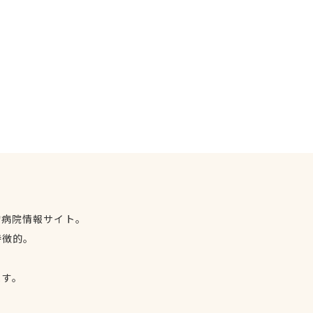
物病院情報サイト。
特徴的。
、
ます。