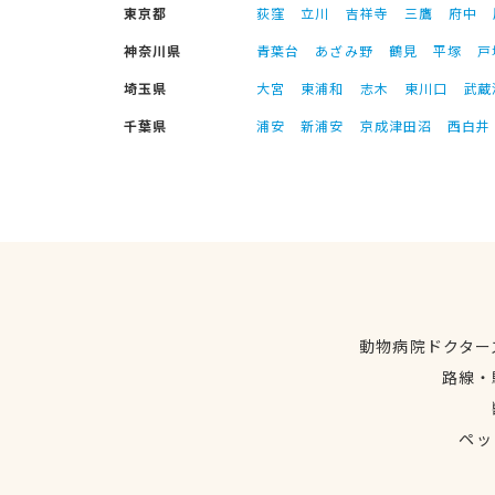
東京都
荻窪
立川
吉祥寺
三鷹
府中
神奈川県
青葉台
あざみ野
鶴見
平塚
戸
埼玉県
大宮
東浦和
志木
東川口
武蔵
千葉県
浦安
新浦安
京成津田沼
西白井
動物病院ドクター
路線・
ペッ