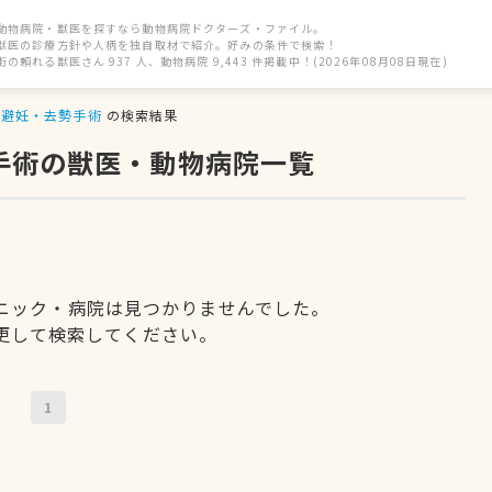
動物病院・獣医を探すなら動物病院ドクターズ・ファイル。
獣医の診療方針や人柄を独自取材で紹介。好みの条件で検索！
街の頼れる獣医さん 937 人、動物病院 9,443 件掲載中！(2026年08月08日現在)
避妊・去勢手術
の検索結果
手術の獣医・動物病院一覧
ニック・病院は見つかりませんでした。
更して検索してください。
1