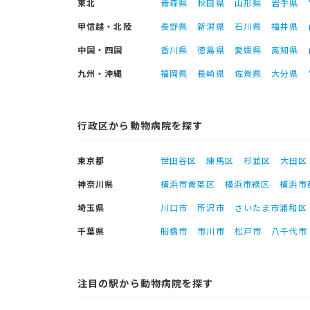
東北
青森県
秋田県
山形県
岩手県
甲信越・北陸
長野県
新潟県
石川県
福井県
中国・四国
香川県
徳島県
愛媛県
高知県
九州・沖縄
福岡県
長崎県
佐賀県
大分県
行政区から動物病院を探す
東京都
世田谷区
練馬区
杉並区
大田区
神奈川県
横浜市青葉区
横浜市緑区
横浜市
埼玉県
川口市
所沢市
さいたま市浦和区
千葉県
船橋市
市川市
松戸市
八千代市
注目の駅から動物病院を探す