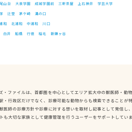
尾山台
大泉学園
成城学園前
三軒茶屋
上石神井
学芸大学
塚
辻堂
茅ケ崎
溝の口
浦和
北浦和
中浦和
川口
白井
船橋
行徳
稲毛
新鎌ヶ谷
ズ・ファイルは、首都圏を中心としてエリア拡大中の獣医師・動
駅・行政区だけでなく、診療可能な動物からも検索できることが
獣医師の診療方針や診療に対する想いを取材し記事として発信し
トも大切な家族として健康管理を行うユーザーをサポートしてい