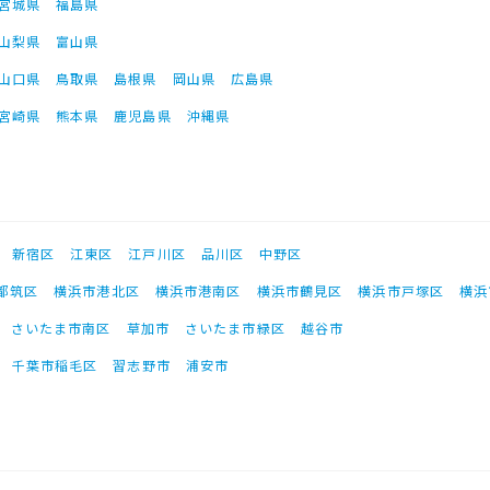
宮城県
福島県
山梨県
富山県
山口県
鳥取県
島根県
岡山県
広島県
宮崎県
熊本県
鹿児島県
沖縄県
新宿区
江東区
江戸川区
品川区
中野区
都筑区
横浜市港北区
横浜市港南区
横浜市鶴見区
横浜市戸塚区
横浜
さいたま市南区
草加市
さいたま市緑区
越谷市
千葉市稲毛区
習志野市
浦安市