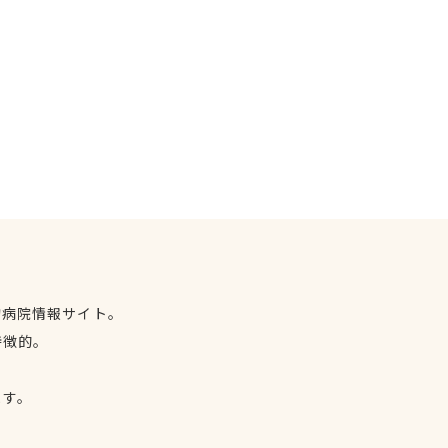
物病院情報サイト。
特徴的。
、
ます。