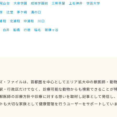
尾山台
大泉学園
成城学園前
三軒茶屋
上石神井
学芸大学
塚
辻堂
茅ケ崎
溝の口
浦和
北浦和
中浦和
川口
白井
船橋
行徳
稲毛
新鎌ヶ谷
ズ・ファイルは、首都圏を中心としてエリア拡大中の獣医師・動
駅・行政区だけでなく、診療可能な動物からも検索できることが
獣医師の診療方針や診療に対する想いを取材し記事として発信し
トも大切な家族として健康管理を行うユーザーをサポートしてい