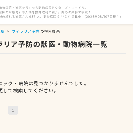
動物病院・獣医を探すなら動物病院ドクターズ・ファイル。
獣医の診療方針や人柄を独自取材で紹介。好みの条件で検索！
街の頼れる獣医さん 937 人、動物病院 9,443 件掲載中！(2026年08月07日現在)
園駅
フィラリア予防
の検索結果
ィラリア予防の獣医・動物病院一覧
ニック・病院は見つかりませんでした。
更して検索してください。
1