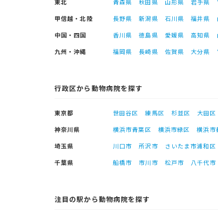
東北
青森県
秋田県
山形県
岩手県
甲信越・北陸
長野県
新潟県
石川県
福井県
中国・四国
香川県
徳島県
愛媛県
高知県
九州・沖縄
福岡県
長崎県
佐賀県
大分県
行政区から動物病院を探す
東京都
世田谷区
練馬区
杉並区
大田区
神奈川県
横浜市青葉区
横浜市緑区
横浜市
埼玉県
川口市
所沢市
さいたま市浦和区
千葉県
船橋市
市川市
松戸市
八千代市
注目の駅から動物病院を探す