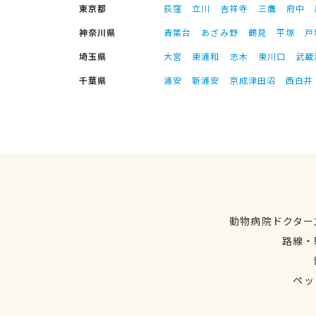
東京都
荻窪
立川
吉祥寺
三鷹
府中
神奈川県
青葉台
あざみ野
鶴見
平塚
戸
埼玉県
大宮
東浦和
志木
東川口
武蔵
千葉県
浦安
新浦安
京成津田沼
西白井
動物病院ドクター
路線・
ペッ