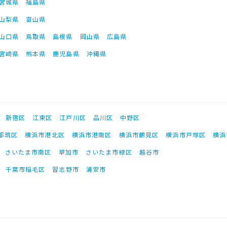
宮城県
福島県
山梨県
富山県
山口県
鳥取県
島根県
岡山県
広島県
宮崎県
熊本県
鹿児島県
沖縄県
新宿区
江東区
江戸川区
品川区
中野区
都筑区
横浜市港北区
横浜市港南区
横浜市鶴見区
横浜市戸塚区
横浜
さいたま市南区
草加市
さいたま市緑区
越谷市
千葉市稲毛区
習志野市
浦安市