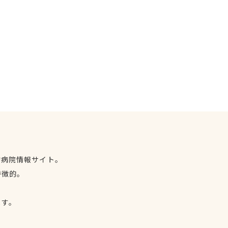
物病院情報サイト。
特徴的。
、
ます。