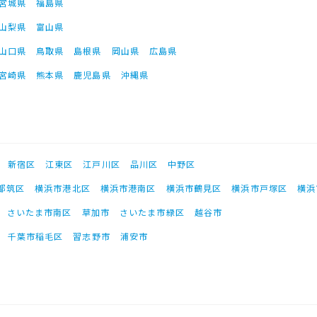
宮城県
福島県
山梨県
富山県
山口県
鳥取県
島根県
岡山県
広島県
宮崎県
熊本県
鹿児島県
沖縄県
新宿区
江東区
江戸川区
品川区
中野区
都筑区
横浜市港北区
横浜市港南区
横浜市鶴見区
横浜市戸塚区
横浜
さいたま市南区
草加市
さいたま市緑区
越谷市
千葉市稲毛区
習志野市
浦安市