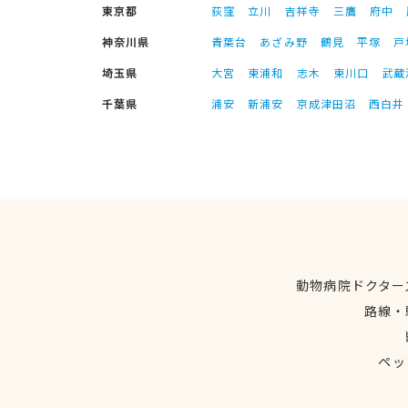
東京都
荻窪
立川
吉祥寺
三鷹
府中
神奈川県
青葉台
あざみ野
鶴見
平塚
戸
埼玉県
大宮
東浦和
志木
東川口
武蔵
千葉県
浦安
新浦安
京成津田沼
西白井
動物病院ドクター
路線・
ペッ