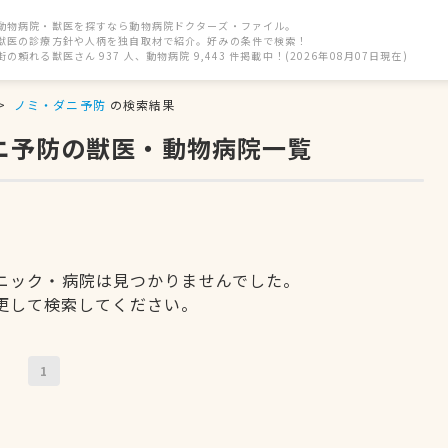
動物病院・獣医を探すなら動物病院ドクターズ・ファイル。
獣医の診療方針や人柄を独自取材で紹介。好みの条件で検索！
街の頼れる獣医さん 937 人、動物病院 9,443 件掲載中！(2026年08月07日現在)
ノミ・ダニ予防
の検索結果
ダニ予防の獣医・動物病院一覧
ニック・病院は見つかりませんでした。
更して検索してください。
1