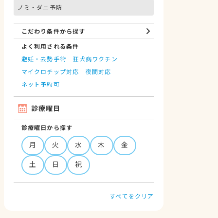
ノミ・ダニ予防
こだわり条件から探す
よく利用される条件
避妊・去勢手術
狂犬病ワクチン
マイクロチップ対応
夜間対応
ネット予約可
診療曜日
診療曜日から探す
月
火
水
木
金
土
日
祝
すべてをクリア