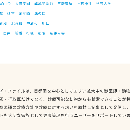
尾山台
大泉学園
成城学園前
三軒茶屋
上石神井
学芸大学
塚
辻堂
茅ケ崎
溝の口
浦和
北浦和
中浦和
川口
白井
船橋
行徳
稲毛
新鎌ヶ谷
ズ・ファイルは、首都圏を中心としてエリア拡大中の獣医師・動
駅・行政区だけでなく、診療可能な動物からも検索できることが
獣医師の診療方針や診療に対する想いを取材し記事として発信し
トも大切な家族として健康管理を行うユーザーをサポートしてい