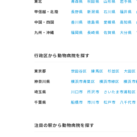
東北
青森県
秋田県
山形県
岩手県
甲信越・北陸
長野県
新潟県
石川県
福井県
中国・四国
香川県
徳島県
愛媛県
高知県
九州・沖縄
福岡県
長崎県
佐賀県
大分県
行政区から動物病院を探す
東京都
世田谷区
練馬区
杉並区
大田区
神奈川県
横浜市青葉区
横浜市緑区
横浜市
埼玉県
川口市
所沢市
さいたま市浦和区
千葉県
船橋市
市川市
松戸市
八千代市
注目の駅から動物病院を探す