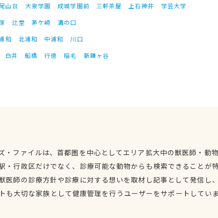
尾山台
大泉学園
成城学園前
三軒茶屋
上石神井
学芸大学
塚
辻堂
茅ケ崎
溝の口
浦和
北浦和
中浦和
川口
白井
船橋
行徳
稲毛
新鎌ヶ谷
ズ・ファイルは、首都圏を中心としてエリア拡大中の獣医師・動
駅・行政区だけでなく、診療可能な動物からも検索できることが
獣医師の診療方針や診療に対する想いを取材し記事として発信し
トも大切な家族として健康管理を行うユーザーをサポートしてい