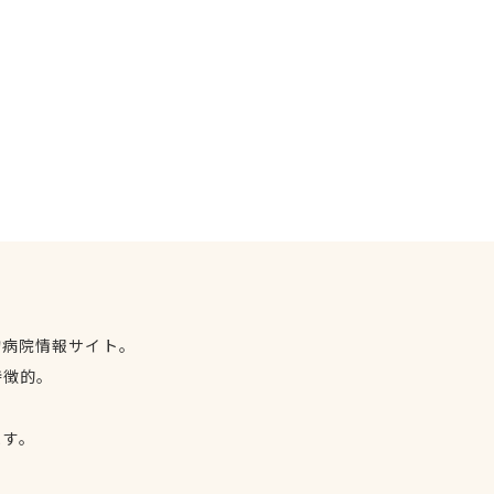
物病院情報サイト。
特徴的。
、
ます。