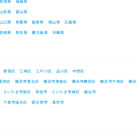
宮城県
福島県
山梨県
富山県
山口県
鳥取県
島根県
岡山県
広島県
宮崎県
熊本県
鹿児島県
沖縄県
新宿区
江東区
江戸川区
品川区
中野区
都筑区
横浜市港北区
横浜市港南区
横浜市鶴見区
横浜市戸塚区
横浜
さいたま市南区
草加市
さいたま市緑区
越谷市
千葉市稲毛区
習志野市
浦安市