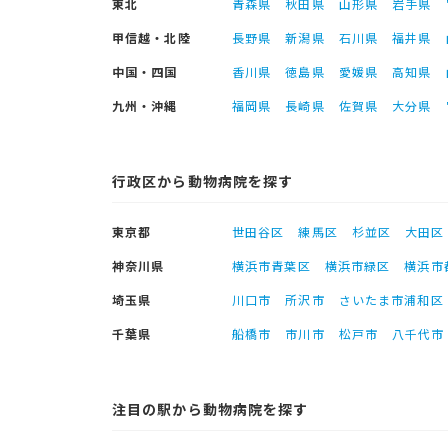
東北
青森県
秋田県
山形県
岩手県
甲信越・北陸
長野県
新潟県
石川県
福井県
中国・四国
香川県
徳島県
愛媛県
高知県
九州・沖縄
福岡県
長崎県
佐賀県
大分県
行政区から動物病院を探す
東京都
世田谷区
練馬区
杉並区
大田区
神奈川県
横浜市青葉区
横浜市緑区
横浜市
埼玉県
川口市
所沢市
さいたま市浦和区
千葉県
船橋市
市川市
松戸市
八千代市
注目の駅から動物病院を探す