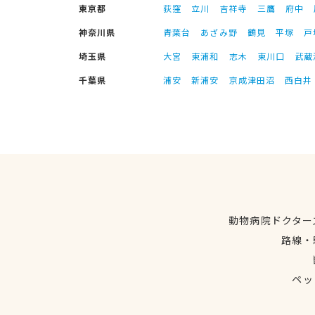
東京都
荻窪
立川
吉祥寺
三鷹
府中
神奈川県
青葉台
あざみ野
鶴見
平塚
戸
埼玉県
大宮
東浦和
志木
東川口
武蔵
千葉県
浦安
新浦安
京成津田沼
西白井
動物病院ドクター
路線・
ペッ