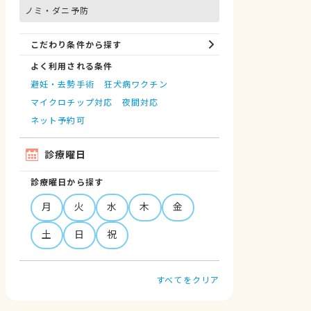
ノミ・ダニ予防
こだわり条件から探す
よく利用される条件
避妊・去勢手術
狂犬病ワクチン
マイクロチップ対応
夜間対応
ネット予約可
診療曜日
診療曜日から探す
月
火
水
木
金
土
日
祝
すべてをクリア