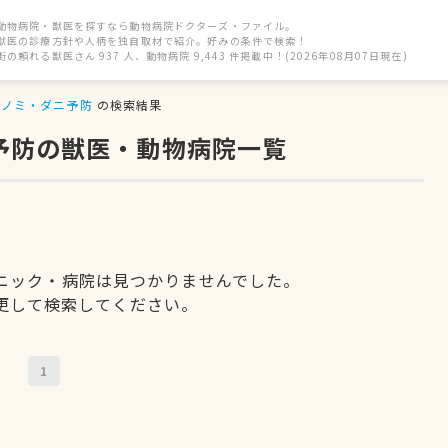
動物病院・獣医を探すなら動物病院ドクターズ・ファイル。
獣医の診療方針や人柄を独自取材で紹介。好みの条件で検索！
街の頼れる獣医さん 937 人、動物病院 9,443 件掲載中！(2026年08月07日現在)
ノミ・ダニ予防
の検索結果
予防の獣医・動物病院一覧
ニック・病院は見つかりませんでした。
更して検索してください。
1