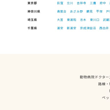
東京都
荻窪
立川
吉祥寺
三鷹
府中
神奈川県
青葉台
あざみ野
鶴見
平塚
戸
埼玉県
大宮
東浦和
志木
東川口
武蔵
千葉県
浦安
新浦安
京成津田沼
西白井
動物病院ドクター
路線・
ペッ