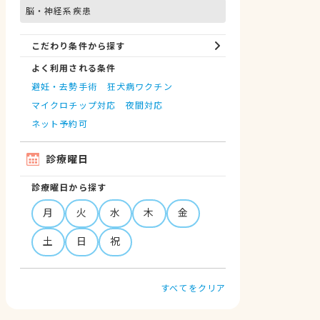
脳・神経系疾患
こだわり条件から探す
よく利用される条件
避妊・去勢手術
狂犬病ワクチン
マイクロチップ対応
夜間対応
ネット予約可
診療曜日
診療曜日から探す
月
火
水
木
金
土
日
祝
すべてをクリア