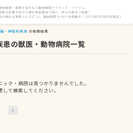
動物病院・獣医を探すなら動物病院ドクターズ・ファイル。
獣医の診療方針や人柄を独自取材で紹介。好みの条件で検索！
街の頼れる獣医さん 937 人、動物病院 9,443 件掲載中！(2026年08月09日現在)
脳・神経系疾患
の検索結果
疾患の獣医・動物病院一覧
ニック・病院は見つかりませんでした。
更して検索してください。
1