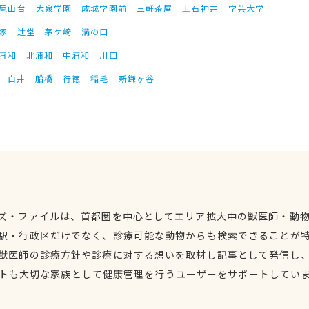
尾山台
大泉学園
成城学園前
三軒茶屋
上石神井
学芸大学
塚
辻堂
茅ケ崎
溝の口
浦和
北浦和
中浦和
川口
白井
船橋
行徳
稲毛
新鎌ヶ谷
ズ・ファイルは、首都圏を中心としてエリア拡大中の獣医師・動
駅・行政区だけでなく、診療可能な動物からも検索できることが
獣医師の診療方針や診療に対する想いを取材し記事として発信し
トも大切な家族として健康管理を行うユーザーをサポートしてい