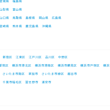
宮城県
福島県
山梨県
富山県
山口県
鳥取県
島根県
岡山県
広島県
宮崎県
熊本県
鹿児島県
沖縄県
新宿区
江東区
江戸川区
品川区
中野区
都筑区
横浜市港北区
横浜市港南区
横浜市鶴見区
横浜市戸塚区
横浜
さいたま市南区
草加市
さいたま市緑区
越谷市
千葉市稲毛区
習志野市
浦安市