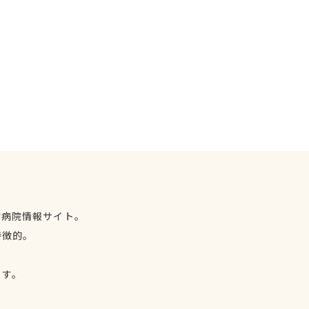
物病院情報サイト。
特徴的。
、
ます。