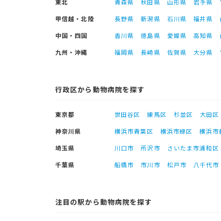
東北
青森県
秋田県
山形県
岩手県
甲信越・北陸
長野県
新潟県
石川県
福井県
中国・四国
香川県
徳島県
愛媛県
高知県
九州・沖縄
福岡県
長崎県
佐賀県
大分県
行政区から動物病院を探す
東京都
世田谷区
練馬区
杉並区
大田区
神奈川県
横浜市青葉区
横浜市緑区
横浜市
埼玉県
川口市
所沢市
さいたま市浦和区
千葉県
船橋市
市川市
松戸市
八千代市
注目の駅から動物病院を探す