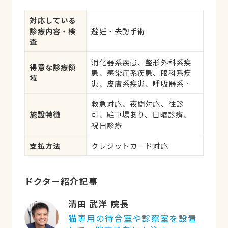
対応している
診療内容・検
避妊・去勢手術
査
消化器系疾患、整形外科系疾
得意な診療領
患、感染症系疾患、眼科系疾
域
患、皮膚系疾患、呼吸器系疾
患、腎・泌尿器系疾患、腫
救急対応、夜間対応、往診
瘍・がん
施設特徴
可、駐車場あり、日曜診療、
祝日診療
支払方法
クレジットカード対応
ドクター紹介記事
清田 武洋 院長
猫専用の待合室や診察室を設置