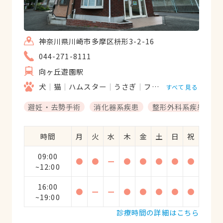
神奈川県川崎市多摩区枡形3-2-16
044-271-8111
向ヶ丘遊園駅
犬
猫
ハムスター
うさぎ
フェレット
鳥類
モ
すべて見る
避妊・去勢手術
消化器系疾患
整形外科系疾患
時間
月
火
水
木
金
土
日
祝
09:00
●
●
ー
●
●
●
●
●
~12:00
16:00
●
ー
ー
●
●
●
●
●
~19:00
診療時間の詳細はこちら