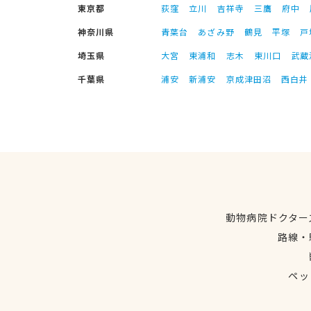
東京都
荻窪
立川
吉祥寺
三鷹
府中
神奈川県
青葉台
あざみ野
鶴見
平塚
戸
埼玉県
大宮
東浦和
志木
東川口
武蔵
千葉県
浦安
新浦安
京成津田沼
西白井
動物病院ドクター
路線・
ペッ