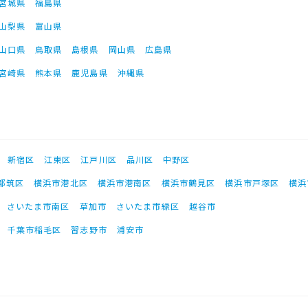
宮城県
福島県
山梨県
富山県
山口県
鳥取県
島根県
岡山県
広島県
宮崎県
熊本県
鹿児島県
沖縄県
新宿区
江東区
江戸川区
品川区
中野区
都筑区
横浜市港北区
横浜市港南区
横浜市鶴見区
横浜市戸塚区
横浜
さいたま市南区
草加市
さいたま市緑区
越谷市
千葉市稲毛区
習志野市
浦安市