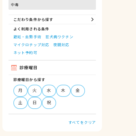
中毒
こだわり条件から探す
よく利用される条件
避妊・去勢手術
狂犬病ワクチン
マイクロチップ対応
夜間対応
ネット予約可
診療曜日
診療曜日から探す
月
火
水
木
金
土
日
祝
すべてをクリア