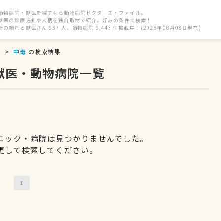
動物病院・獣医を探すなら動物病院ドクターズ・ファイル。
獣医の診療方針や人柄を独自取材で紹介。好みの条件で検索！
街の頼れる獣医さん 937 人、動物病院 9,443 件掲載中！(2026年08月08日現在)
駅
中毒
の検索結果
獣医・動物病院一覧
ニック・病院は見つかりませんでした。
更して検索してください。
1