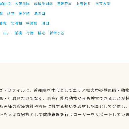
尾山台
大泉学園
成城学園前
三軒茶屋
上石神井
学芸大学
塚
辻堂
茅ケ崎
溝の口
浦和
北浦和
中浦和
川口
白井
船橋
行徳
稲毛
新鎌ヶ谷
ズ・ファイルは、首都圏を中心としてエリア拡大中の獣医師・動
駅・行政区だけでなく、診療可能な動物からも検索できることが
獣医師の診療方針や診療に対する想いを取材し記事として発信し
トも大切な家族として健康管理を行うユーザーをサポートしてい