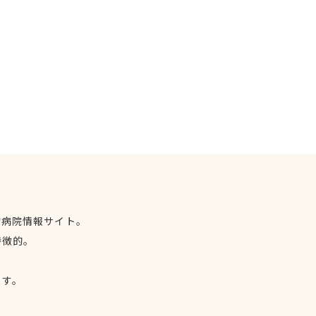
物病院情報サイト。
特徴的。
、
ます。