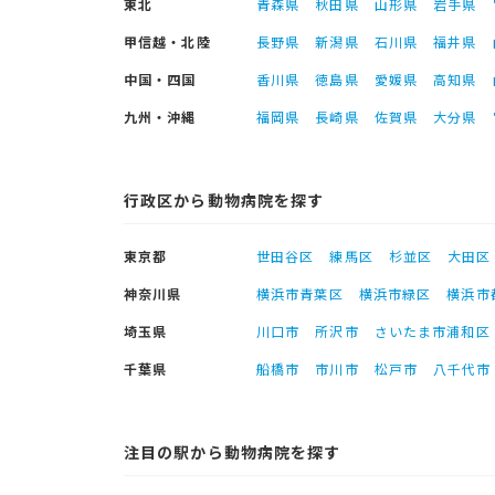
東北
青森県
秋田県
山形県
岩手県
甲信越・北陸
長野県
新潟県
石川県
福井県
中国・四国
香川県
徳島県
愛媛県
高知県
九州・沖縄
福岡県
長崎県
佐賀県
大分県
行政区から動物病院を探す
東京都
世田谷区
練馬区
杉並区
大田区
神奈川県
横浜市青葉区
横浜市緑区
横浜市
埼玉県
川口市
所沢市
さいたま市浦和区
千葉県
船橋市
市川市
松戸市
八千代市
注目の駅から動物病院を探す