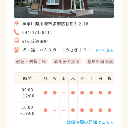
神奈川県川崎市多摩区枡形3-2-16
044-271-8111
向ヶ丘遊園駅
犬
猫
ハムスター
うさぎ
フェレット
鳥類
モ
すべて見る
避妊・去勢手術
消化器系疾患
整形外科系疾患
時間
月
火
水
木
金
土
日
祝
09:00
●
●
ー
●
●
●
●
●
~12:00
16:00
●
ー
ー
●
●
●
●
●
~19:00
診療時間の詳細はこちら