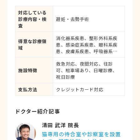
対応している
診療内容・検
避妊・去勢手術
査
消化器系疾患、整形外科系疾
得意な診療領
患、感染症系疾患、眼科系疾
域
患、皮膚系疾患、呼吸器系疾
患、腎・泌尿器系疾患、腫
救急対応、夜間対応、往診
瘍・がん
施設特徴
可、駐車場あり、日曜診療、
祝日診療
支払方法
クレジットカード対応
ドクター紹介記事
清田 武洋 院長
猫専用の待合室や診察室を設置