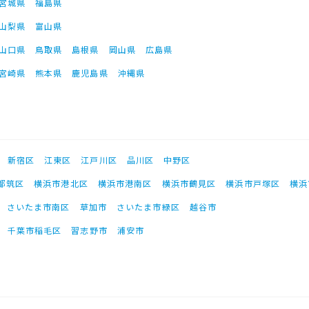
宮城県
福島県
山梨県
富山県
山口県
鳥取県
島根県
岡山県
広島県
宮崎県
熊本県
鹿児島県
沖縄県
新宿区
江東区
江戸川区
品川区
中野区
都筑区
横浜市港北区
横浜市港南区
横浜市鶴見区
横浜市戸塚区
横浜
さいたま市南区
草加市
さいたま市緑区
越谷市
千葉市稲毛区
習志野市
浦安市