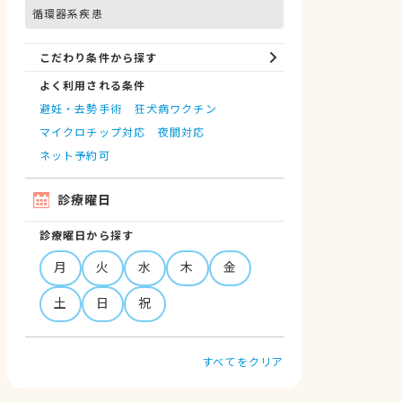
循環器系疾患
こだわり条件から探す
よく利用される条件
避妊・去勢手術
狂犬病ワクチン
マイクロチップ対応
夜間対応
ネット予約可
診療曜日
診療曜日から探す
月
火
水
木
金
土
日
祝
すべてをクリア