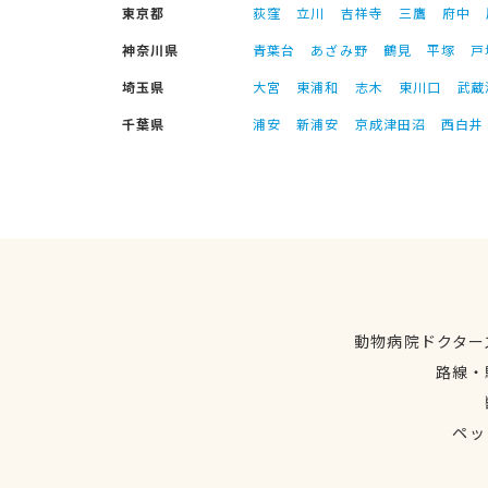
東京都
荻窪
立川
吉祥寺
三鷹
府中
神奈川県
青葉台
あざみ野
鶴見
平塚
戸
埼玉県
大宮
東浦和
志木
東川口
武蔵
千葉県
浦安
新浦安
京成津田沼
西白井
動物病院ドクター
路線・
ペッ