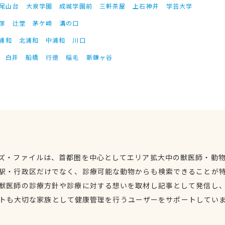
尾山台
大泉学園
成城学園前
三軒茶屋
上石神井
学芸大学
塚
辻堂
茅ケ崎
溝の口
浦和
北浦和
中浦和
川口
白井
船橋
行徳
稲毛
新鎌ヶ谷
ズ・ファイルは、首都圏を中心としてエリア拡大中の獣医師・動
駅・行政区だけでなく、診療可能な動物からも検索できることが
獣医師の診療方針や診療に対する想いを取材し記事として発信し
トも大切な家族として健康管理を行うユーザーをサポートしてい