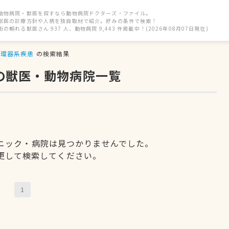
動物病院・獣医を探すなら動物病院ドクターズ・ファイル。
獣医の診療方針や人柄を独自取材で紹介。好みの条件で検索！
街の頼れる獣医さん 937 人、動物病院 9,443 件掲載中！(2026年08月07日現在)
循環器系疾患
の検索結果
の獣医・動物病院一覧
ニック・病院は見つかりませんでした。
更して検索してください。
1