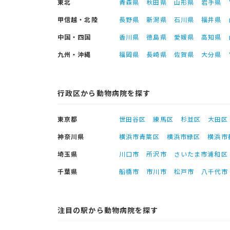
東北
青森県
秋田県
山形県
岩手県
甲信越・北陸
長野県
新潟県
石川県
福井県
中国・四国
香川県
徳島県
愛媛県
高知県
九州・沖縄
福岡県
長崎県
佐賀県
大分県
行政区から動物病院を探す
東京都
世田谷区
練馬区
杉並区
大田区
神奈川県
横浜市青葉区
横浜市緑区
横浜市
埼玉県
川口市
所沢市
さいたま市浦和区
千葉県
船橋市
市川市
松戸市
八千代市
注目の駅から動物病院を探す