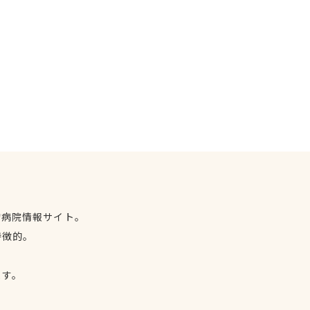
物病院情報サイト。
特徴的。
、
ます。