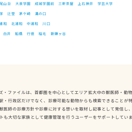
尾山台
大泉学園
成城学園前
三軒茶屋
上石神井
学芸大学
塚
辻堂
茅ケ崎
溝の口
浦和
北浦和
中浦和
川口
白井
船橋
行徳
稲毛
新鎌ヶ谷
ズ・ファイルは、首都圏を中心としてエリア拡大中の獣医師・動
駅・行政区だけでなく、診療可能な動物からも検索できることが
獣医師の診療方針や診療に対する想いを取材し記事として発信し
トも大切な家族として健康管理を行うユーザーをサポートしてい