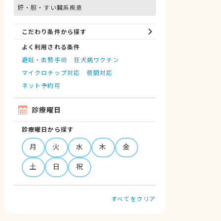
肝・胆・すい臓系疾患
こだわり条件から探す
よく利用される条件
避妊・去勢手術
狂犬病ワクチン
マイクロチップ対応
夜間対応
ネット予約可
診療曜日
診療曜日から探す
月
火
水
木
金
土
日
祝
すべてをクリア