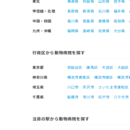
東北
青森県
秋田県
山形県
岩手県
甲信越・北陸
長野県
新潟県
石川県
福井県
中国・四国
香川県
徳島県
愛媛県
高知県
九州・沖縄
福岡県
長崎県
佐賀県
大分県
行政区から動物病院を探す
東京都
世田谷区
練馬区
杉並区
大田区
神奈川県
横浜市青葉区
横浜市緑区
横浜市
埼玉県
川口市
所沢市
さいたま市浦和区
千葉県
船橋市
市川市
松戸市
八千代市
注目の駅から動物病院を探す