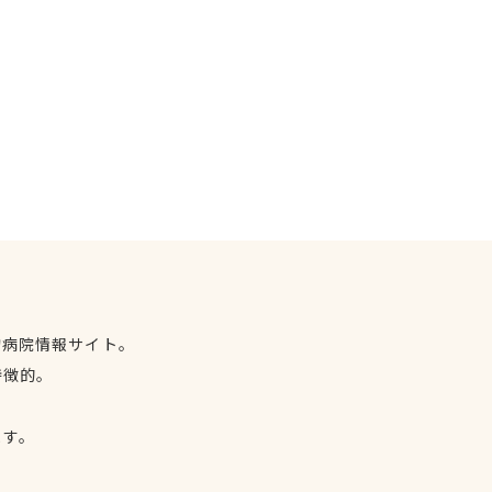
物病院情報サイト。
特徴的。
、
ます。