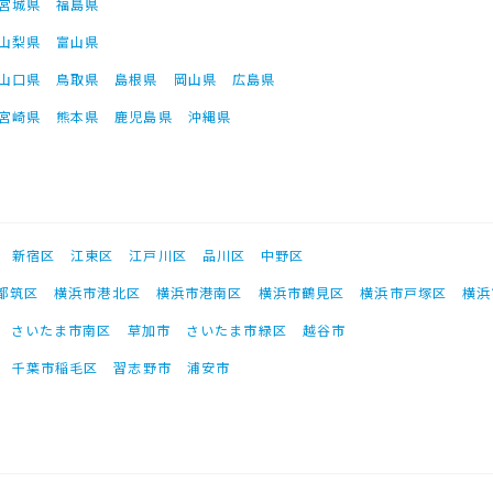
宮城県
福島県
山梨県
富山県
山口県
鳥取県
島根県
岡山県
広島県
宮崎県
熊本県
鹿児島県
沖縄県
新宿区
江東区
江戸川区
品川区
中野区
都筑区
横浜市港北区
横浜市港南区
横浜市鶴見区
横浜市戸塚区
横浜
さいたま市南区
草加市
さいたま市緑区
越谷市
千葉市稲毛区
習志野市
浦安市