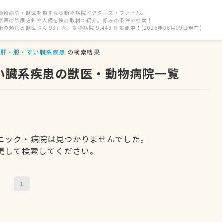
動物病院・獣医を探すなら動物病院ドクターズ・ファイル。
獣医の診療方針や人柄を独自取材で紹介。好みの条件で検索！
街の頼れる獣医さん 937 人、動物病院 9,443 件掲載中！(2026年08月09日現在)
肝・胆・すい臓系疾患
の検索結果
すい臓系疾患の獣医・動物病院一覧
ニック・病院は見つかりませんでした。
更して検索してください。
1