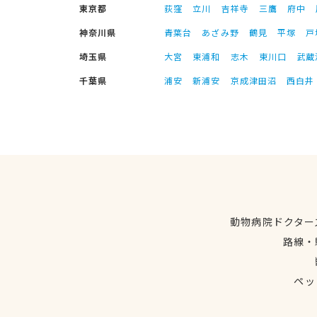
東京都
荻窪
立川
吉祥寺
三鷹
府中
神奈川県
青葉台
あざみ野
鶴見
平塚
戸
埼玉県
大宮
東浦和
志木
東川口
武蔵
千葉県
浦安
新浦安
京成津田沼
西白井
動物病院ドクター
路線・
ペッ