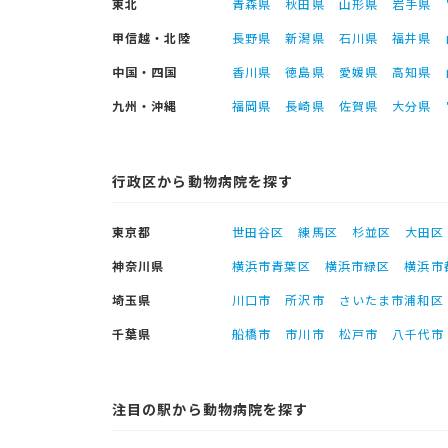
東北
青森県
秋田県
山形県
岩手県
甲信越・北陸
長野県
新潟県
石川県
福井県
中国・四国
香川県
徳島県
愛媛県
高知県
九州・沖縄
福岡県
長崎県
佐賀県
大分県
行政区から動物病院を探す
東京都
世田谷区
練馬区
杉並区
大田区
神奈川県
横浜市青葉区
横浜市緑区
横浜市
埼玉県
川口市
所沢市
さいたま市浦和区
千葉県
船橋市
市川市
松戸市
八千代市
注目の駅から動物病院を探す