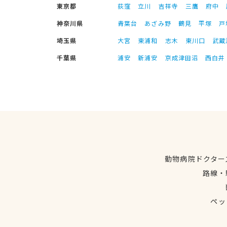
東京都
荻窪
立川
吉祥寺
三鷹
府中
神奈川県
青葉台
あざみ野
鶴見
平塚
戸
埼玉県
大宮
東浦和
志木
東川口
武蔵
千葉県
浦安
新浦安
京成津田沼
西白井
動物病院ドクター
路線・
ペッ