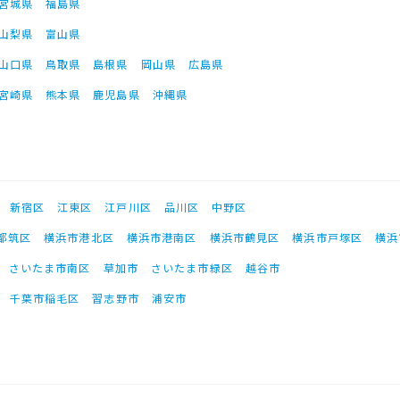
宮城県
福島県
山梨県
富山県
山口県
鳥取県
島根県
岡山県
広島県
宮崎県
熊本県
鹿児島県
沖縄県
新宿区
江東区
江戸川区
品川区
中野区
都筑区
横浜市港北区
横浜市港南区
横浜市鶴見区
横浜市戸塚区
横浜
さいたま市南区
草加市
さいたま市緑区
越谷市
千葉市稲毛区
習志野市
浦安市