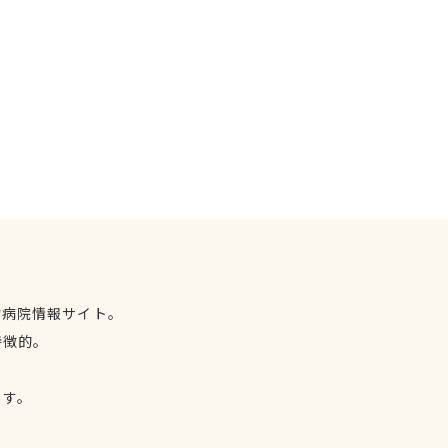
物病院情報サイト。
特徴的。
、
ます。