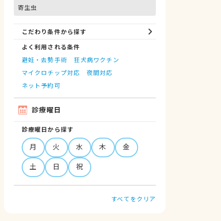
寄生虫
こだわり条件から探す
よく利用される条件
避妊・去勢手術
狂犬病ワクチン
マイクロチップ対応
夜間対応
ネット予約可
診療曜日
診療曜日から探す
月
火
水
木
金
土
日
祝
すべてをクリア