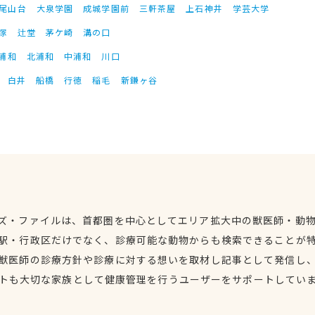
尾山台
大泉学園
成城学園前
三軒茶屋
上石神井
学芸大学
塚
辻堂
茅ケ崎
溝の口
浦和
北浦和
中浦和
川口
白井
船橋
行徳
稲毛
新鎌ヶ谷
ズ・ファイルは、首都圏を中心としてエリア拡大中の獣医師・動
駅・行政区だけでなく、診療可能な動物からも検索できることが
獣医師の診療方針や診療に対する想いを取材し記事として発信し
トも大切な家族として健康管理を行うユーザーをサポートしてい