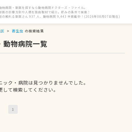
動物病院・獣医を探すなら動物病院ドクターズ・ファイル。
獣医の診療方針や人柄を独自取材で紹介。好みの条件で検索！
街の頼れる獣医さん 937 人、動物病院 9,443 件掲載中！(2026年08月07日現在)
成区
寄生虫
の検索結果
・動物病院一覧
ニック・病院は見つかりませんでした。
更して検索してください。
1