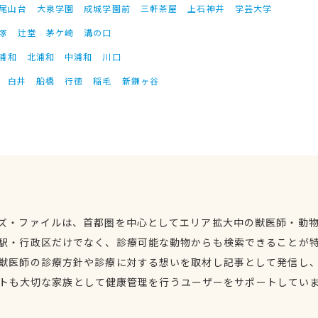
尾山台
大泉学園
成城学園前
三軒茶屋
上石神井
学芸大学
塚
辻堂
茅ケ崎
溝の口
浦和
北浦和
中浦和
川口
白井
船橋
行徳
稲毛
新鎌ヶ谷
ズ・ファイルは、首都圏を中心としてエリア拡大中の獣医師・動
駅・行政区だけでなく、診療可能な動物からも検索できることが
獣医師の診療方針や診療に対する想いを取材し記事として発信し
トも大切な家族として健康管理を行うユーザーをサポートしてい