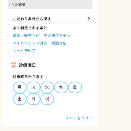
心の病気
こだわり条件から探す
よく利用される条件
避妊・去勢手術
狂犬病ワクチン
マイクロチップ対応
夜間対応
ネット予約可
診療曜日
診療曜日から探す
月
火
水
木
金
土
日
祝
すべてをクリア