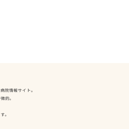
物病院情報サイト。
特徴的。
、
ます。