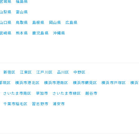
宮城県
福島県
山梨県
富山県
山口県
鳥取県
島根県
岡山県
広島県
宮崎県
熊本県
鹿児島県
沖縄県
新宿区
江東区
江戸川区
品川区
中野区
都筑区
横浜市港北区
横浜市港南区
横浜市鶴見区
横浜市戸塚区
横浜
さいたま市南区
草加市
さいたま市緑区
越谷市
千葉市稲毛区
習志野市
浦安市