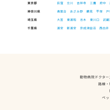
東京都
荻窪
立川
吉祥寺
三鷹
府中
神奈川県
青葉台
あざみ野
鶴見
平塚
戸
埼玉県
大宮
東浦和
志木
東川口
武蔵
千葉県
浦安
新浦安
京成津田沼
西白井
動物病院ドクター
路線・
ペッ