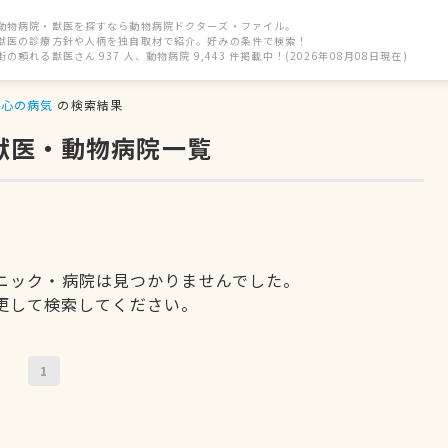
動物病院・獣医を探すなら動物病院ドクターズ・ファイル。
獣医の診療方針や人柄を独自取材で紹介。好みの条件で検索！
街の頼れる獣医さん 937 人、動物病院 9,443 件掲載中！(2026年08月08日現在)
心の病気
の検索結果
獣医・動物病院一覧
ニック・病院は見つかりませんでした。
更して検索してください。
1