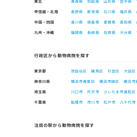
東北
青森県
秋田県
山形県
岩手県
甲信越・北陸
長野県
新潟県
石川県
福井県
中国・四国
香川県
徳島県
愛媛県
高知県
九州・沖縄
福岡県
長崎県
佐賀県
大分県
行政区から動物病院を探す
東京都
世田谷区
練馬区
杉並区
大田区
神奈川県
横浜市青葉区
横浜市緑区
横浜市
埼玉県
川口市
所沢市
さいたま市浦和区
千葉県
船橋市
市川市
松戸市
八千代市
注目の駅から動物病院を探す