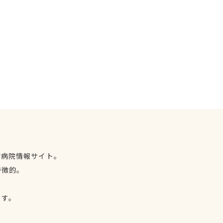
物病院情報サイト。
特徴的。
、
ます。