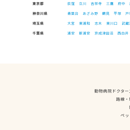
東京都
荻窪
立川
吉祥寺
三鷹
府中
神奈川県
青葉台
あざみ野
鶴見
平塚
戸
埼玉県
大宮
東浦和
志木
東川口
武蔵
千葉県
浦安
新浦安
京成津田沼
西白井
動物病院ドクター
路線・
ペッ