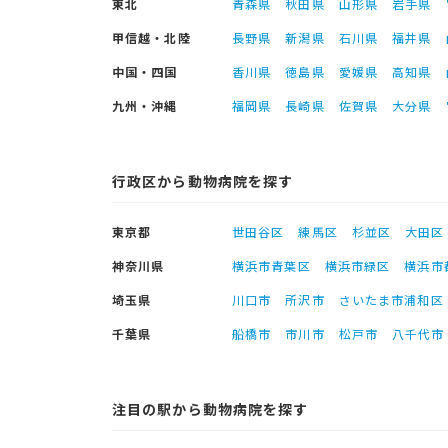
東北
青森県
秋田県
山形県
岩手県
甲信越・北陸
長野県
新潟県
石川県
福井県
中国・四国
香川県
徳島県
愛媛県
高知県
九州・沖縄
福岡県
長崎県
佐賀県
大分県
行政区から動物病院を探す
東京都
世田谷区
練馬区
杉並区
大田区
神奈川県
横浜市青葉区
横浜市緑区
横浜市
埼玉県
川口市
所沢市
さいたま市浦和区
千葉県
船橋市
市川市
松戸市
八千代市
注目の駅から動物病院を探す