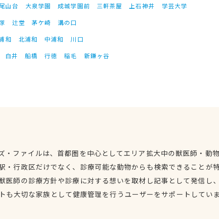
尾山台
大泉学園
成城学園前
三軒茶屋
上石神井
学芸大学
塚
辻堂
茅ケ崎
溝の口
浦和
北浦和
中浦和
川口
白井
船橋
行徳
稲毛
新鎌ヶ谷
ズ・ファイルは、首都圏を中心としてエリア拡大中の獣医師・動
駅・行政区だけでなく、診療可能な動物からも検索できることが
獣医師の診療方針や診療に対する想いを取材し記事として発信し
トも大切な家族として健康管理を行うユーザーをサポートしてい