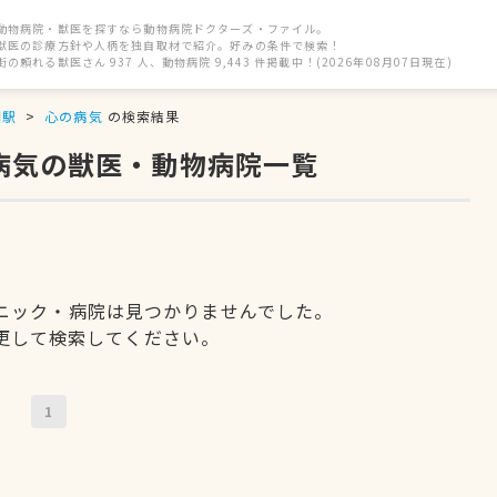
動物病院・獣医を探すなら動物病院ドクターズ・ファイル。
獣医の診療方針や人柄を独自取材で紹介。好みの条件で検索！
街の頼れる獣医さん 937 人、動物病院 9,443 件掲載中！(2026年08月07日現在)
園駅
心の病気
の検索結果
病気の獣医・動物病院一覧
ニック・病院は見つかりませんでした。
更して検索してください。
1