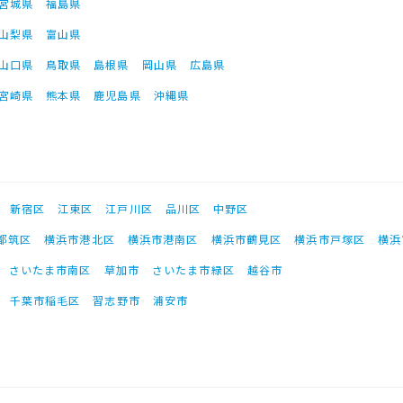
宮城県
福島県
山梨県
富山県
山口県
鳥取県
島根県
岡山県
広島県
宮崎県
熊本県
鹿児島県
沖縄県
新宿区
江東区
江戸川区
品川区
中野区
都筑区
横浜市港北区
横浜市港南区
横浜市鶴見区
横浜市戸塚区
横浜
さいたま市南区
草加市
さいたま市緑区
越谷市
千葉市稲毛区
習志野市
浦安市