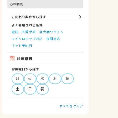
心の病気
こだわり条件から探す
よく利用される条件
避妊・去勢手術
狂犬病ワクチン
マイクロチップ対応
夜間対応
ネット予約可
診療曜日
診療曜日から探す
月
火
水
木
金
土
日
祝
すべてをクリア