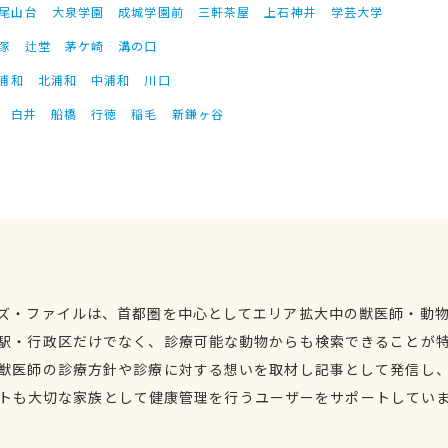
尾山台
大泉学園
成城学園前
三軒茶屋
上石神井
学芸大学
塚
辻堂
茅ケ崎
溝の口
浦和
北浦和
中浦和
川口
白井
船橋
行徳
稲毛
新鎌ヶ谷
ズ・ファイルは、首都圏を中心としてエリア拡大中の獣医師・動
駅・行政区だけでなく、診療可能な動物からも検索できることが
獣医師の診療方針や診療に対する想いを取材し記事として発信し
トも大切な家族として健康管理を行うユーザーをサポートしてい