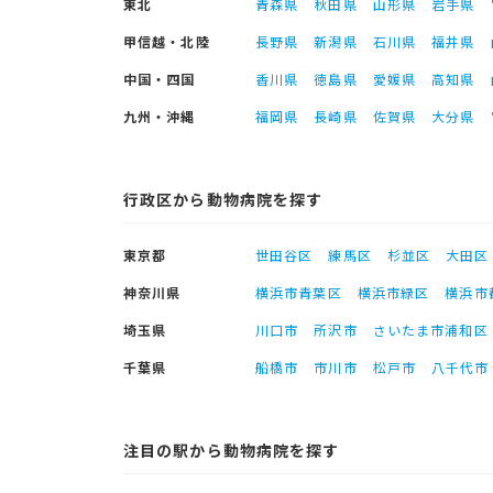
東北
青森県
秋田県
山形県
岩手県
甲信越・北陸
長野県
新潟県
石川県
福井県
中国・四国
香川県
徳島県
愛媛県
高知県
九州・沖縄
福岡県
長崎県
佐賀県
大分県
行政区から動物病院を探す
東京都
世田谷区
練馬区
杉並区
大田区
神奈川県
横浜市青葉区
横浜市緑区
横浜市
埼玉県
川口市
所沢市
さいたま市浦和区
千葉県
船橋市
市川市
松戸市
八千代市
注目の駅から動物病院を探す