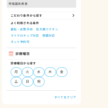
呼吸器系疾患
こだわり条件から探す
よく利用される条件
避妊・去勢手術
狂犬病ワクチン
マイクロチップ対応
夜間対応
ネット予約可
診療曜日
診療曜日から探す
月
火
水
木
金
土
日
祝
すべてをクリア