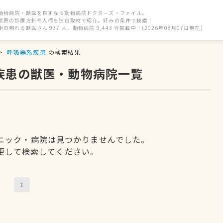
動物病院・獣医を探すなら動物病院ドクターズ・ファイル。
獣医の診療方針や人柄を独自取材で紹介。好みの条件で検索！
街の頼れる獣医さん 937 人、動物病院 9,443 件掲載中！(2026年08月07日現在)
呼吸器系疾患
の検索結果
疾患の獣医・動物病院一覧
ニック・病院は見つかりませんでした。
更して検索してください。
1