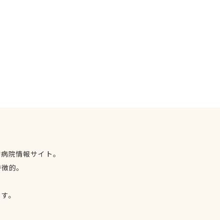
物病院情報サイト。
特徴的。
、
ます。