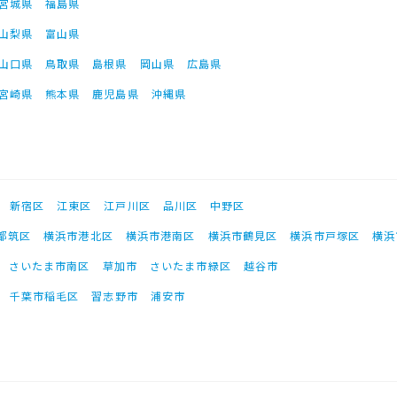
宮城県
福島県
山梨県
富山県
山口県
鳥取県
島根県
岡山県
広島県
宮崎県
熊本県
鹿児島県
沖縄県
新宿区
江東区
江戸川区
品川区
中野区
都筑区
横浜市港北区
横浜市港南区
横浜市鶴見区
横浜市戸塚区
横浜
さいたま市南区
草加市
さいたま市緑区
越谷市
千葉市稲毛区
習志野市
浦安市