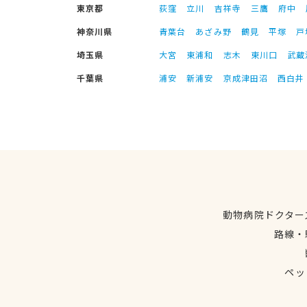
東京都
荻窪
立川
吉祥寺
三鷹
府中
神奈川県
青葉台
あざみ野
鶴見
平塚
戸
埼玉県
大宮
東浦和
志木
東川口
武蔵
千葉県
浦安
新浦安
京成津田沼
西白井
動物病院ドクター
路線・
ペッ