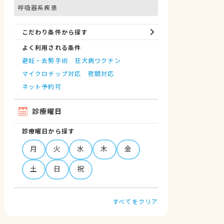
呼吸器系疾患
こだわり条件から探す
よく利用される条件
避妊・去勢手術
狂犬病ワクチン
マイクロチップ対応
夜間対応
ネット予約可
診療曜日
診療曜日から探す
月
火
水
木
金
土
日
祝
すべてをクリア