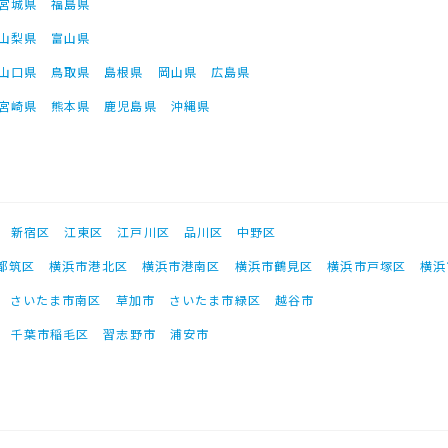
宮城県
福島県
山梨県
富山県
山口県
鳥取県
島根県
岡山県
広島県
宮崎県
熊本県
鹿児島県
沖縄県
新宿区
江東区
江戸川区
品川区
中野区
都筑区
横浜市港北区
横浜市港南区
横浜市鶴見区
横浜市戸塚区
横浜
さいたま市南区
草加市
さいたま市緑区
越谷市
千葉市稲毛区
習志野市
浦安市