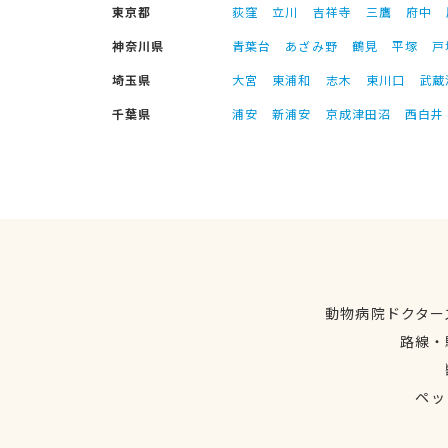
東京都
荻窪
立川
吉祥寺
三鷹
府中
神奈川県
青葉台
あざみ野
鶴見
平塚
戸
埼玉県
大宮
東浦和
志木
東川口
武蔵
千葉県
浦安
新浦安
京成津田沼
西白井
動物病院ドクター
路線・
ペッ