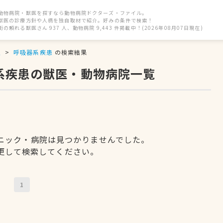
動物病院・獣医を探すなら動物病院ドクターズ・ファイル。
獣医の診療方針や人柄を独自取材で紹介。好みの条件で検索！
街の頼れる獣医さん 937 人、動物病院 9,443 件掲載中！(2026年08月07日現在)
駅
呼吸器系疾患
の検索結果
器系疾患の獣医・動物病院一覧
ニック・病院は見つかりませんでした。
更して検索してください。
1