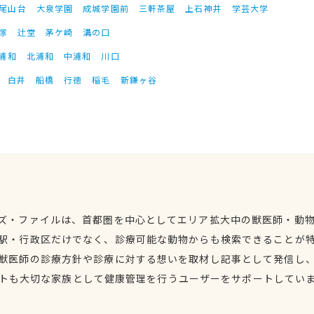
尾山台
大泉学園
成城学園前
三軒茶屋
上石神井
学芸大学
塚
辻堂
茅ケ崎
溝の口
浦和
北浦和
中浦和
川口
白井
船橋
行徳
稲毛
新鎌ヶ谷
ズ・ファイルは、首都圏を中心としてエリア拡大中の獣医師・動
駅・行政区だけでなく、診療可能な動物からも検索できることが
獣医師の診療方針や診療に対する想いを取材し記事として発信し
トも大切な家族として健康管理を行うユーザーをサポートしてい