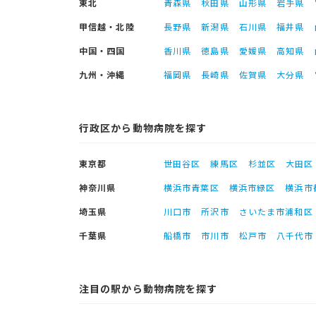
東北
青森県
秋田県
山形県
岩手県
甲信越・北陸
長野県
新潟県
石川県
福井県
中国・四国
香川県
徳島県
愛媛県
高知県
九州・沖縄
福岡県
長崎県
佐賀県
大分県
行政区から動物病院を探す
東京都
世田谷区
練馬区
杉並区
大田区
神奈川県
横浜市青葉区
横浜市緑区
横浜市
埼玉県
川口市
所沢市
さいたま市浦和区
千葉県
船橋市
市川市
松戸市
八千代市
注目の駅から動物病院を探す