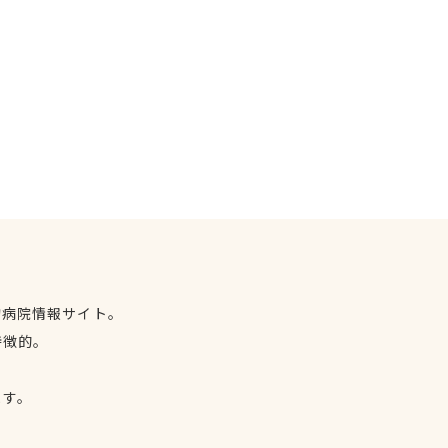
物病院情報サイト。
特徴的。
、
ます。