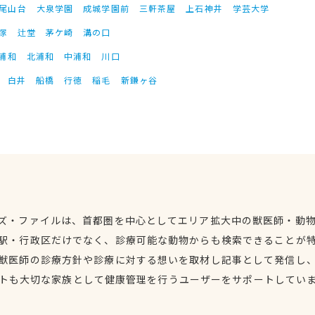
尾山台
大泉学園
成城学園前
三軒茶屋
上石神井
学芸大学
塚
辻堂
茅ケ崎
溝の口
浦和
北浦和
中浦和
川口
白井
船橋
行徳
稲毛
新鎌ヶ谷
ズ・ファイルは、首都圏を中心としてエリア拡大中の獣医師・動
駅・行政区だけでなく、診療可能な動物からも検索できることが
獣医師の診療方針や診療に対する想いを取材し記事として発信し
トも大切な家族として健康管理を行うユーザーをサポートしてい