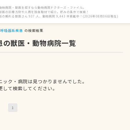
動物病院・獣医を探すなら動物病院ドクターズ・ファイル。
獣医の診療方針や人柄を独自取材で紹介。好みの条件で検索！
街の頼れる獣医さん 937 人、動物病院 9,443 件掲載中！(2026年08月06日現在)
呼吸器系疾患
の検索結果
患の獣医・動物病院一覧
ニック・病院は見つかりませんでした。
更して検索してください。
1