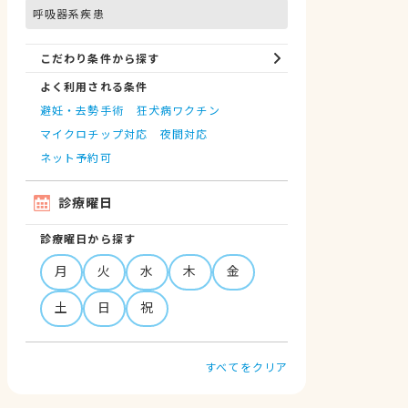
呼吸器系疾患
こだわり条件から探す
よく利用される条件
避妊・去勢手術
狂犬病ワクチン
マイクロチップ対応
夜間対応
ネット予約可
診療曜日
診療曜日から探す
月
火
水
木
金
土
日
祝
すべてをクリア