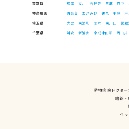
東京都
荻窪
立川
吉祥寺
三鷹
府中
神奈川県
青葉台
あざみ野
鶴見
平塚
戸
埼玉県
大宮
東浦和
志木
東川口
武蔵
千葉県
浦安
新浦安
京成津田沼
西白井
動物病院ドクター
路線・
ペッ