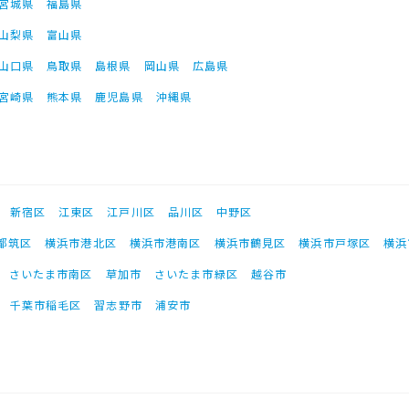
宮城県
福島県
山梨県
富山県
山口県
鳥取県
島根県
岡山県
広島県
宮崎県
熊本県
鹿児島県
沖縄県
新宿区
江東区
江戸川区
品川区
中野区
都筑区
横浜市港北区
横浜市港南区
横浜市鶴見区
横浜市戸塚区
横浜
さいたま市南区
草加市
さいたま市緑区
越谷市
千葉市稲毛区
習志野市
浦安市