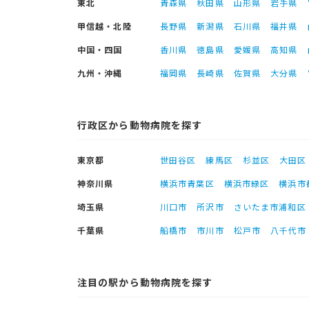
東北
青森県
秋田県
山形県
岩手県
甲信越・北陸
長野県
新潟県
石川県
福井県
中国・四国
香川県
徳島県
愛媛県
高知県
九州・沖縄
福岡県
長崎県
佐賀県
大分県
行政区から動物病院を探す
東京都
世田谷区
練馬区
杉並区
大田区
神奈川県
横浜市青葉区
横浜市緑区
横浜市
埼玉県
川口市
所沢市
さいたま市浦和区
千葉県
船橋市
市川市
松戸市
八千代市
注目の駅から動物病院を探す