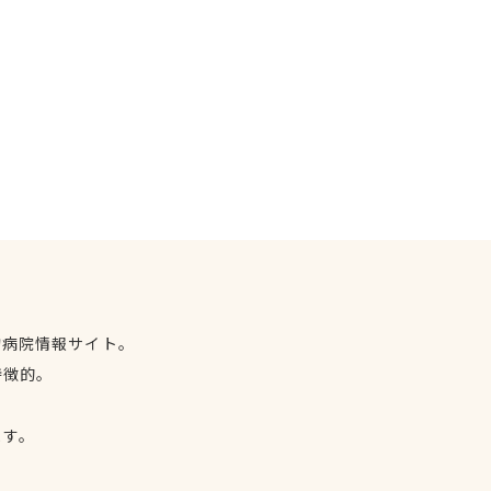
物病院情報サイト。
特徴的。
、
ます。