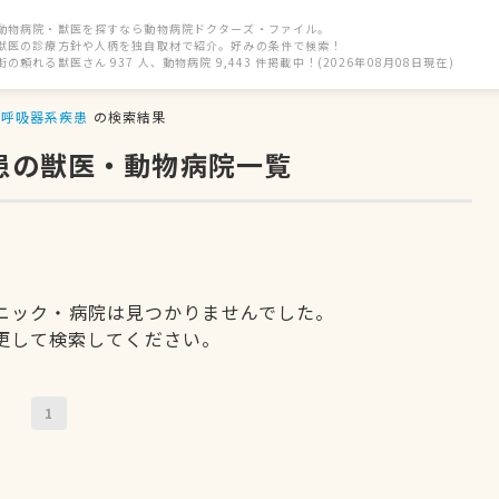
動物病院・獣医を探すなら動物病院ドクターズ・ファイル。
獣医の診療方針や人柄を独自取材で紹介。好みの条件で検索！
街の頼れる獣医さん 937 人、動物病院 9,443 件掲載中！(2026年08月08日現在)
呼吸器系疾患
の検索結果
患の獣医・動物病院一覧
ニック・病院は見つかりませんでした。
更して検索してください。
1