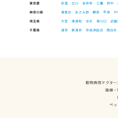
東京都
荻窪
立川
吉祥寺
三鷹
府中
神奈川県
青葉台
あざみ野
鶴見
平塚
戸
埼玉県
大宮
東浦和
志木
東川口
武蔵
千葉県
浦安
新浦安
京成津田沼
西白井
動物病院ドクター
路線・
ペッ