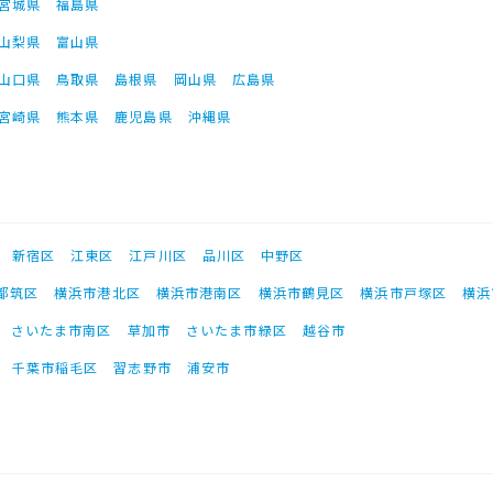
宮城県
福島県
山梨県
富山県
山口県
鳥取県
島根県
岡山県
広島県
宮崎県
熊本県
鹿児島県
沖縄県
新宿区
江東区
江戸川区
品川区
中野区
都筑区
横浜市港北区
横浜市港南区
横浜市鶴見区
横浜市戸塚区
横浜
さいたま市南区
草加市
さいたま市緑区
越谷市
千葉市稲毛区
習志野市
浦安市