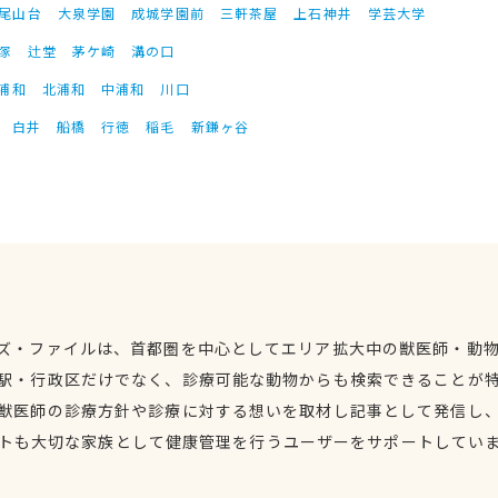
尾山台
大泉学園
成城学園前
三軒茶屋
上石神井
学芸大学
塚
辻堂
茅ケ崎
溝の口
浦和
北浦和
中浦和
川口
白井
船橋
行徳
稲毛
新鎌ヶ谷
ズ・ファイルは、首都圏を中心としてエリア拡大中の獣医師・動
駅・行政区だけでなく、診療可能な動物からも検索できることが
獣医師の診療方針や診療に対する想いを取材し記事として発信し
トも大切な家族として健康管理を行うユーザーをサポートしてい