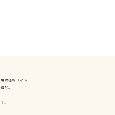
物病院情報サイト。
特徴的。
、
ます。