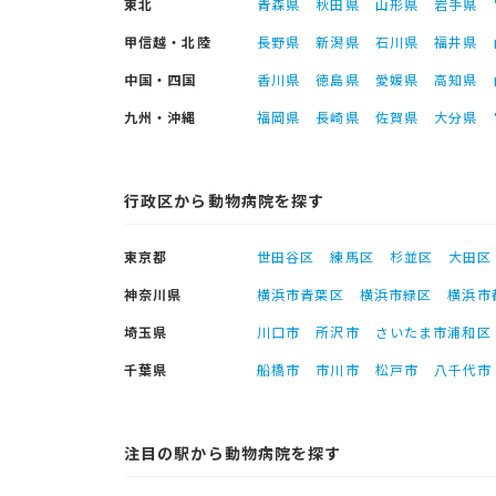
東北
青森県
秋田県
山形県
岩手県
甲信越・北陸
長野県
新潟県
石川県
福井県
中国・四国
香川県
徳島県
愛媛県
高知県
九州・沖縄
福岡県
長崎県
佐賀県
大分県
行政区から動物病院を探す
東京都
世田谷区
練馬区
杉並区
大田区
神奈川県
横浜市青葉区
横浜市緑区
横浜市
埼玉県
川口市
所沢市
さいたま市浦和区
千葉県
船橋市
市川市
松戸市
八千代市
注目の駅から動物病院を探す