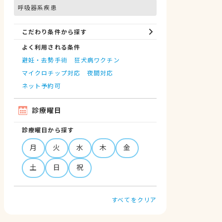
呼吸器系疾患
こだわり条件から探す
よく利用される条件
避妊・去勢手術
狂犬病ワクチン
マイクロチップ対応
夜間対応
ネット予約可
診療曜日
診療曜日から探す
月
火
水
木
金
土
日
祝
すべてをクリア