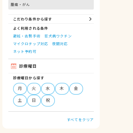
腫瘍・がん
こだわり条件から探す
よく利用される条件
避妊・去勢手術
狂犬病ワクチン
マイクロチップ対応
夜間対応
ネット予約可
診療曜日
診療曜日から探す
月
火
水
木
金
土
日
祝
すべてをクリア