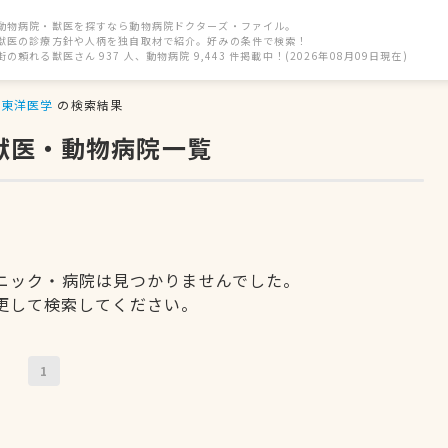
動物病院・獣医を探すなら動物病院ドクターズ・ファイル。
獣医の診療方針や人柄を独自取材で紹介。好みの条件で検索！
街の頼れる獣医さん 937 人、動物病院 9,443 件掲載中！(2026年08月09日現在)
東洋医学
の検索結果
獣医・動物病院一覧
ニック・病院は見つかりませんでした。
更して検索してください。
1