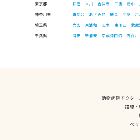
東京都
荻窪
立川
吉祥寺
三鷹
府中
神奈川県
青葉台
あざみ野
鶴見
平塚
戸
埼玉県
大宮
東浦和
志木
東川口
武蔵
千葉県
浦安
新浦安
京成津田沼
西白井
動物病院ドクター
路線・
ペッ