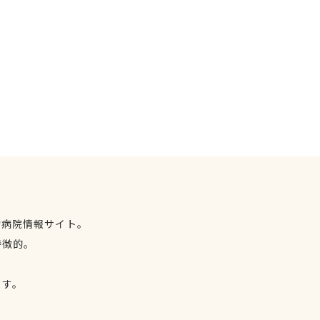
物病院情報サイト。
特徴的。
、
ます。