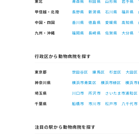
東北
青森県
秋田県
山形県
岩手県
甲信越・北陸
長野県
新潟県
石川県
福井県
中国・四国
香川県
徳島県
愛媛県
高知県
九州・沖縄
福岡県
長崎県
佐賀県
大分県
行政区から動物病院を探す
東京都
世田谷区
練馬区
杉並区
大田区
神奈川県
横浜市青葉区
横浜市緑区
横浜市
埼玉県
川口市
所沢市
さいたま市浦和区
千葉県
船橋市
市川市
松戸市
八千代市
注目の駅から動物病院を探す