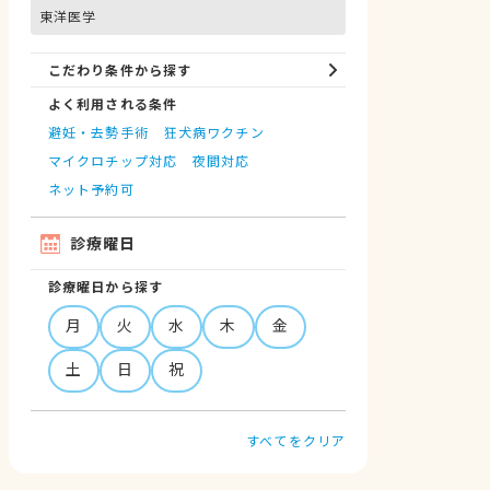
東洋医学
こだわり条件から探す
よく利用される条件
避妊・去勢手術
狂犬病ワクチン
マイクロチップ対応
夜間対応
ネット予約可
診療曜日
診療曜日から探す
月
火
水
木
金
土
日
祝
すべてをクリア