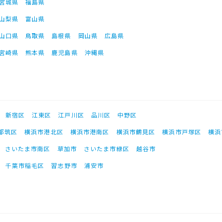
宮城県
福島県
山梨県
富山県
山口県
鳥取県
島根県
岡山県
広島県
宮崎県
熊本県
鹿児島県
沖縄県
新宿区
江東区
江戸川区
品川区
中野区
都筑区
横浜市港北区
横浜市港南区
横浜市鶴見区
横浜市戸塚区
横浜
さいたま市南区
草加市
さいたま市緑区
越谷市
千葉市稲毛区
習志野市
浦安市