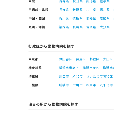
東北
青森県
秋田県
山形県
岩手県
甲信越・北陸
長野県
新潟県
石川県
福井県
中国・四国
香川県
徳島県
愛媛県
高知県
九州・沖縄
福岡県
長崎県
佐賀県
大分県
行政区から動物病院を探す
東京都
世田谷区
練馬区
杉並区
大田区
神奈川県
横浜市青葉区
横浜市緑区
横浜市
埼玉県
川口市
所沢市
さいたま市浦和区
千葉県
船橋市
市川市
松戸市
八千代市
注目の駅から動物病院を探す