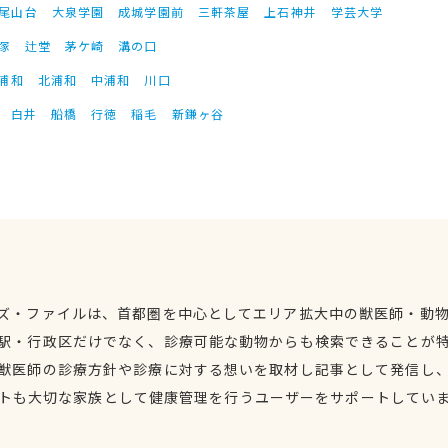
尾山台
大泉学園
成城学園前
三軒茶屋
上石神井
学芸大学
塚
辻堂
茅ケ崎
溝の口
浦和
北浦和
中浦和
川口
白井
船橋
行徳
稲毛
新鎌ヶ谷
ズ・ファイルは、首都圏を中心としてエリア拡大中の獣医師・動
駅・行政区だけでなく、診療可能な動物からも検索できることが
獣医師の診療方針や診療に対する想いを取材し記事として発信し
トも大切な家族として健康管理を行うユーザーをサポートしてい