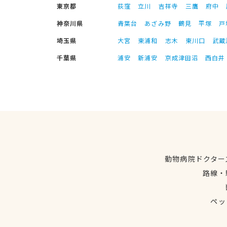
東京都
荻窪
立川
吉祥寺
三鷹
府中
神奈川県
青葉台
あざみ野
鶴見
平塚
戸
埼玉県
大宮
東浦和
志木
東川口
武蔵
千葉県
浦安
新浦安
京成津田沼
西白井
動物病院ドクター
路線・
ペッ