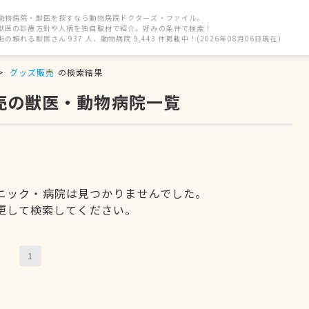
動物病院・獣医を探すなら動物病院ドクターズ・ファイル。
獣医の診療方針や人柄を独自取材で紹介。好みの条件で検索！
街の頼れる獣医さん 937 人、動物病院 9,443 件掲載中！(2026年08月06日現在)
グッズ販売
の検索結果
売の獣医・動物病院一覧
ニック・病院は見つかりませんでした。
更して検索してください。
1