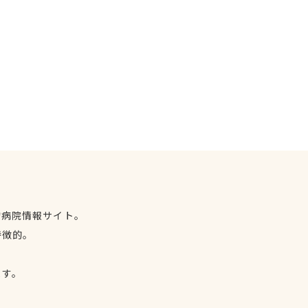
物病院情報サイト。
特徴的。
、
ます。