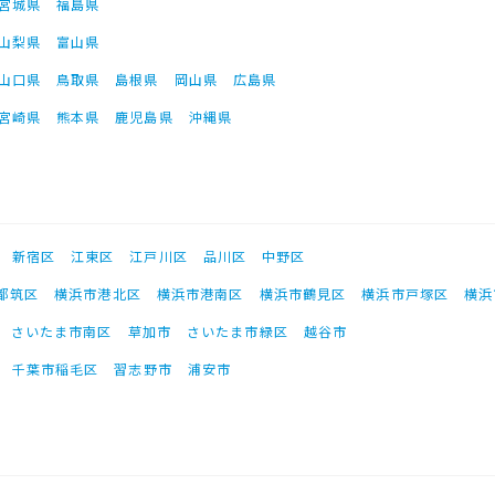
宮城県
福島県
山梨県
富山県
山口県
鳥取県
島根県
岡山県
広島県
宮崎県
熊本県
鹿児島県
沖縄県
新宿区
江東区
江戸川区
品川区
中野区
都筑区
横浜市港北区
横浜市港南区
横浜市鶴見区
横浜市戸塚区
横浜
さいたま市南区
草加市
さいたま市緑区
越谷市
千葉市稲毛区
習志野市
浦安市