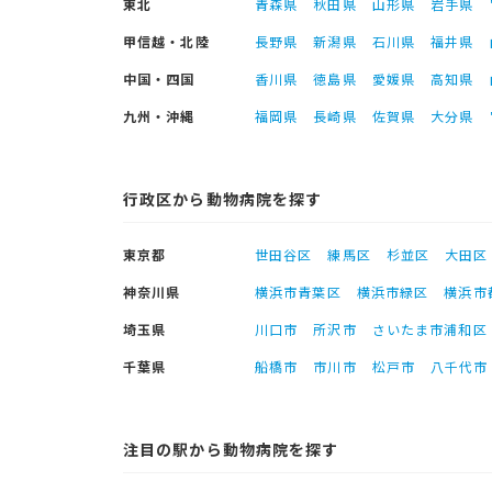
東北
青森県
秋田県
山形県
岩手県
甲信越・北陸
長野県
新潟県
石川県
福井県
中国・四国
香川県
徳島県
愛媛県
高知県
九州・沖縄
福岡県
長崎県
佐賀県
大分県
行政区から動物病院を探す
東京都
世田谷区
練馬区
杉並区
大田区
神奈川県
横浜市青葉区
横浜市緑区
横浜市
埼玉県
川口市
所沢市
さいたま市浦和区
千葉県
船橋市
市川市
松戸市
八千代市
注目の駅から動物病院を探す