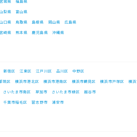
宮城県
福島県
山梨県
富山県
山口県
鳥取県
島根県
岡山県
広島県
宮崎県
熊本県
鹿児島県
沖縄県
新宿区
江東区
江戸川区
品川区
中野区
都筑区
横浜市港北区
横浜市港南区
横浜市鶴見区
横浜市戸塚区
横浜
さいたま市南区
草加市
さいたま市緑区
越谷市
千葉市稲毛区
習志野市
浦安市