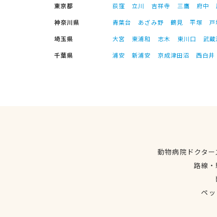
東京都
荻窪
立川
吉祥寺
三鷹
府中
神奈川県
青葉台
あざみ野
鶴見
平塚
戸
埼玉県
大宮
東浦和
志木
東川口
武蔵
千葉県
浦安
新浦安
京成津田沼
西白井
動物病院ドクター
路線・
ペッ