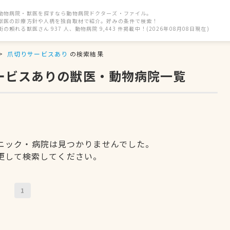
動物病院・獣医を探すなら動物病院ドクターズ・ファイル。
獣医の診療方針や人柄を独自取材で紹介。好みの条件で検索！
街の頼れる獣医さん 937 人、動物病院 9,443 件掲載中！(2026年08月08日現在)
爪切りサービスあり
の検索結果
サービスありの獣医・動物病院一覧
ニック・病院は見つかりませんでした。
更して検索してください。
1