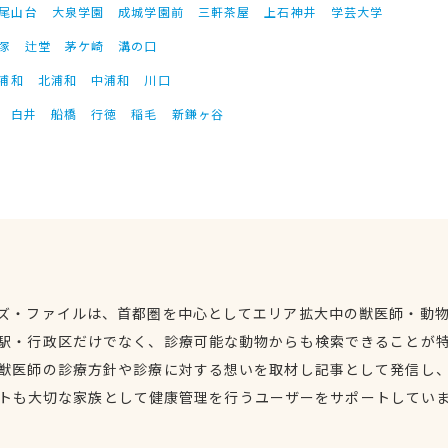
尾山台
大泉学園
成城学園前
三軒茶屋
上石神井
学芸大学
塚
辻堂
茅ケ崎
溝の口
浦和
北浦和
中浦和
川口
白井
船橋
行徳
稲毛
新鎌ヶ谷
ズ・ファイルは、首都圏を中心としてエリア拡大中の獣医師・動
駅・行政区だけでなく、診療可能な動物からも検索できることが
獣医師の診療方針や診療に対する想いを取材し記事として発信し
トも大切な家族として健康管理を行うユーザーをサポートしてい