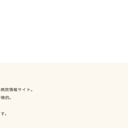
物病院情報サイト。
特徴的。
、
ます。