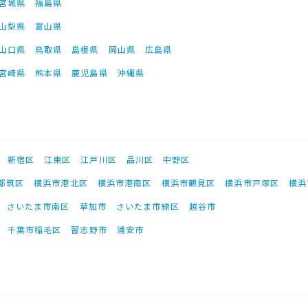
宮城県
福島県
山梨県
富山県
山口県
鳥取県
島根県
岡山県
広島県
宮崎県
熊本県
鹿児島県
沖縄県
新宿区
江東区
江戸川区
品川区
中野区
都筑区
横浜市港北区
横浜市港南区
横浜市鶴見区
横浜市戸塚区
横浜
さいたま市南区
草加市
さいたま市緑区
越谷市
千葉市稲毛区
習志野市
浦安市