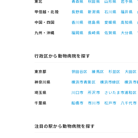
東北
青森県
秋田県
山形県
岩手県
甲信越・北陸
長野県
新潟県
石川県
福井県
中国・四国
香川県
徳島県
愛媛県
高知県
九州・沖縄
福岡県
長崎県
佐賀県
大分県
行政区から動物病院を探す
東京都
世田谷区
練馬区
杉並区
大田区
神奈川県
横浜市青葉区
横浜市緑区
横浜市
埼玉県
川口市
所沢市
さいたま市浦和区
千葉県
船橋市
市川市
松戸市
八千代市
注目の駅から動物病院を探す