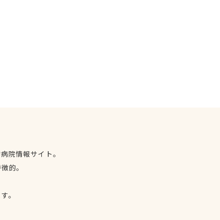
物病院情報サイト。
特徴的。
、
ます。