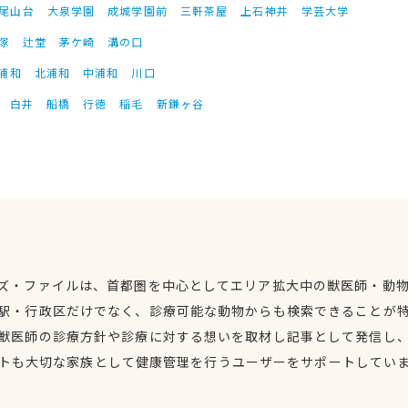
尾山台
大泉学園
成城学園前
三軒茶屋
上石神井
学芸大学
塚
辻堂
茅ケ崎
溝の口
浦和
北浦和
中浦和
川口
白井
船橋
行徳
稲毛
新鎌ヶ谷
ズ・ファイルは、首都圏を中心としてエリア拡大中の獣医師・動
駅・行政区だけでなく、診療可能な動物からも検索できることが
獣医師の診療方針や診療に対する想いを取材し記事として発信し
トも大切な家族として健康管理を行うユーザーをサポートしてい