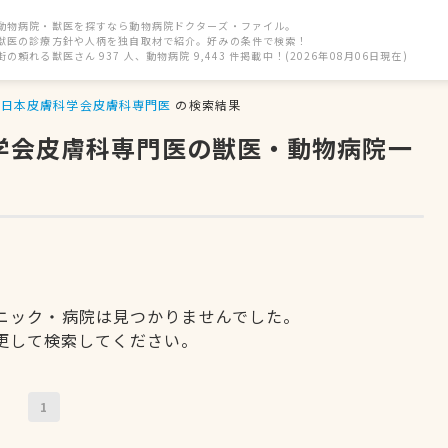
動物病院・獣医を探すなら動物病院ドクターズ・ファイル。
獣医の診療方針や人柄を独自取材で紹介。好みの条件で検索！
街の頼れる獣医さん 937 人、動物病院 9,443 件掲載中！(2026年08月06日現在)
日本皮膚科学会皮膚科専門医
の検索結果
科学会皮膚科専門医の獣医・動物病院一
ニック・病院は見つかりませんでした。
更して検索してください。
1