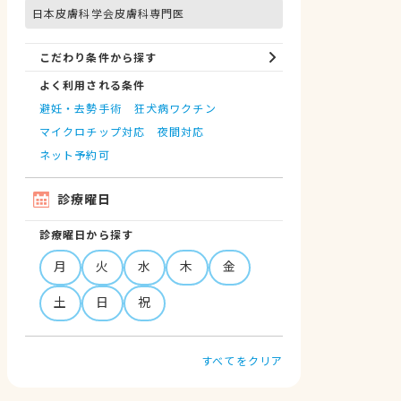
日本皮膚科学会皮膚科専門医
こだわり条件から探す
よく利用される条件
避妊・去勢手術
狂犬病ワクチン
マイクロチップ対応
夜間対応
ネット予約可
診療曜日
診療曜日から探す
月
火
水
木
金
土
日
祝
すべてをクリア