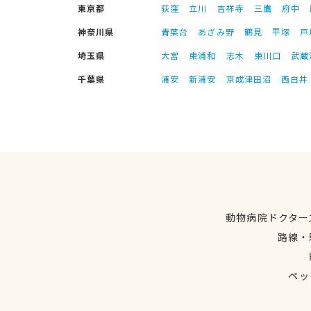
東京都
荻窪
立川
吉祥寺
三鷹
府中
神奈川県
青葉台
あざみ野
鶴見
平塚
戸
埼玉県
大宮
東浦和
志木
東川口
武蔵
千葉県
浦安
新浦安
京成津田沼
西白井
動物病院ドクター
路線・
ペッ