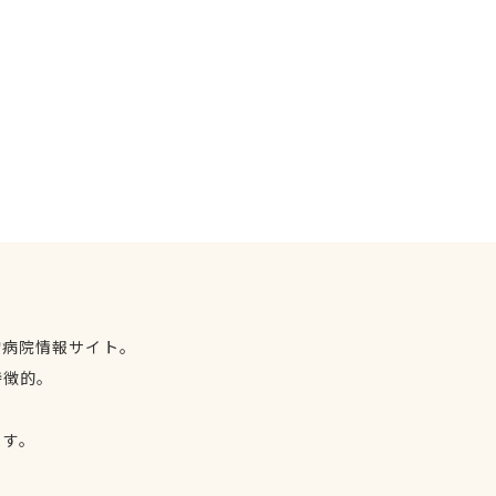
物病院情報サイト。
特徴的。
、
ます。