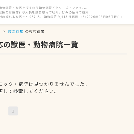
動物病院・獣医を探すなら動物病院ドクターズ・ファイル。
獣医の診療方針や人柄を独自取材で紹介。好みの条件で検索！
街の頼れる獣医さん 937 人、動物病院 9,443 件掲載中！(2026年08月06日現在)
駅
救急対応
の検索結果
応の獣医・動物病院一覧
ニック・病院は見つかりませんでした。
更して検索してください。
1