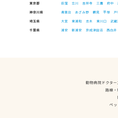
東京都
荻窪
立川
吉祥寺
三鷹
府中
神奈川県
青葉台
あざみ野
鶴見
平塚
戸
埼玉県
大宮
東浦和
志木
東川口
武蔵
千葉県
浦安
新浦安
京成津田沼
西白井
動物病院ドクター
路線・
ペッ