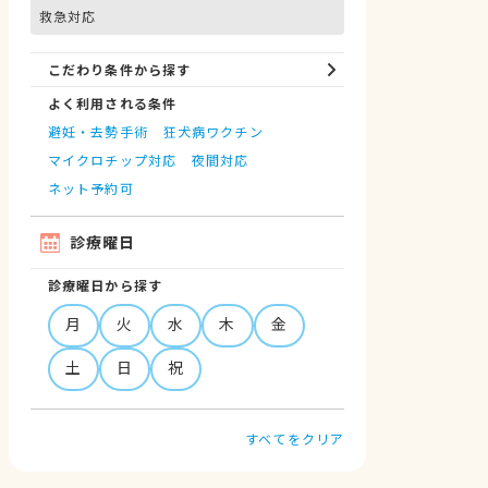
救急対応
こだわり条件から探す
よく利用される条件
避妊・去勢手術
狂犬病ワクチン
マイクロチップ対応
夜間対応
ネット予約可
診療曜日
診療曜日から探す
月
火
水
木
金
土
日
祝
すべてをクリア