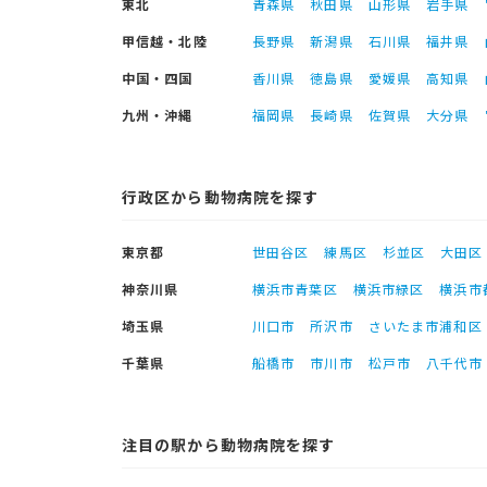
東北
青森県
秋田県
山形県
岩手県
甲信越・北陸
長野県
新潟県
石川県
福井県
中国・四国
香川県
徳島県
愛媛県
高知県
九州・沖縄
福岡県
長崎県
佐賀県
大分県
行政区から動物病院を探す
東京都
世田谷区
練馬区
杉並区
大田区
神奈川県
横浜市青葉区
横浜市緑区
横浜市
埼玉県
川口市
所沢市
さいたま市浦和区
千葉県
船橋市
市川市
松戸市
八千代市
注目の駅から動物病院を探す