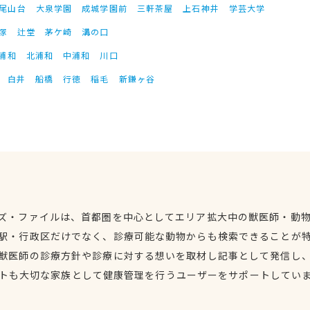
尾山台
大泉学園
成城学園前
三軒茶屋
上石神井
学芸大学
塚
辻堂
茅ケ崎
溝の口
浦和
北浦和
中浦和
川口
白井
船橋
行徳
稲毛
新鎌ヶ谷
ズ・ファイルは、首都圏を中心としてエリア拡大中の獣医師・動
駅・行政区だけでなく、診療可能な動物からも検索できることが
獣医師の診療方針や診療に対する想いを取材し記事として発信し
トも大切な家族として健康管理を行うユーザーをサポートしてい