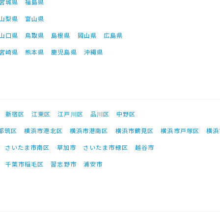
宮城県
福島県
山梨県
富山県
山口県
鳥取県
島根県
岡山県
広島県
宮崎県
熊本県
鹿児島県
沖縄県
新宿区
江東区
江戸川区
品川区
中野区
都筑区
横浜市港北区
横浜市港南区
横浜市鶴見区
横浜市戸塚区
横浜
さいたま市南区
草加市
さいたま市緑区
越谷市
千葉市稲毛区
習志野市
浦安市