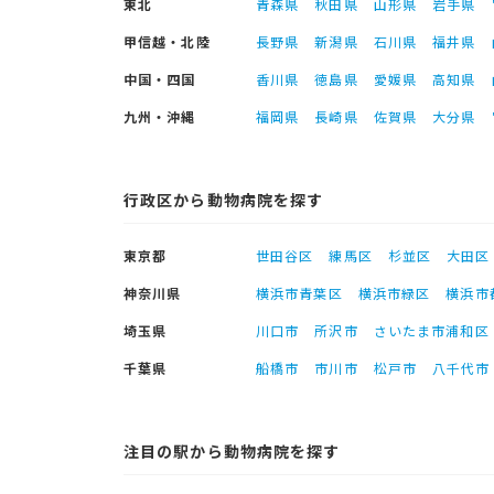
東北
青森県
秋田県
山形県
岩手県
甲信越・北陸
長野県
新潟県
石川県
福井県
中国・四国
香川県
徳島県
愛媛県
高知県
九州・沖縄
福岡県
長崎県
佐賀県
大分県
行政区から動物病院を探す
東京都
世田谷区
練馬区
杉並区
大田区
神奈川県
横浜市青葉区
横浜市緑区
横浜市
埼玉県
川口市
所沢市
さいたま市浦和区
千葉県
船橋市
市川市
松戸市
八千代市
注目の駅から動物病院を探す