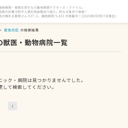
動物病院・獣医を探すなら動物病院ドクターズ・ファイル。
獣医の診療方針や人柄を独自取材で紹介。好みの条件で検索！
街の頼れる獣医さん 937 人、動物病院 9,443 件掲載中！(2026年08月07日現在)
救急対応
の検索結果
の獣医・動物病院一覧
ニック・病院は見つかりませんでした。
更して検索してください。
1