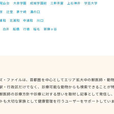
尾山台
大泉学園
成城学園前
三軒茶屋
上石神井
学芸大学
塚
辻堂
茅ケ崎
溝の口
浦和
北浦和
中浦和
川口
白井
船橋
行徳
稲毛
新鎌ヶ谷
ズ・ファイルは、首都圏を中心としてエリア拡大中の獣医師・動
駅・行政区だけでなく、診療可能な動物からも検索できることが
獣医師の診療方針や診療に対する想いを取材し記事として発信し
トも大切な家族として健康管理を行うユーザーをサポートしてい