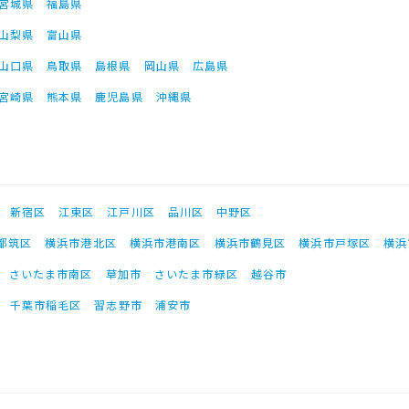
宮城県
福島県
山梨県
富山県
山口県
鳥取県
島根県
岡山県
広島県
宮崎県
熊本県
鹿児島県
沖縄県
新宿区
江東区
江戸川区
品川区
中野区
都筑区
横浜市港北区
横浜市港南区
横浜市鶴見区
横浜市戸塚区
横浜
さいたま市南区
草加市
さいたま市緑区
越谷市
千葉市稲毛区
習志野市
浦安市