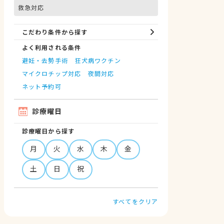
救急対応
こだわり条件から探す
よく利用される条件
避妊・去勢手術
狂犬病ワクチン
マイクロチップ対応
夜間対応
ネット予約可
診療曜日
診療曜日から探す
月
火
水
木
金
土
日
祝
すべてをクリア