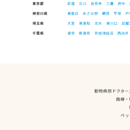
東京都
荻窪
立川
吉祥寺
三鷹
府中
神奈川県
青葉台
あざみ野
鶴見
平塚
戸
埼玉県
大宮
東浦和
志木
東川口
武蔵
千葉県
浦安
新浦安
京成津田沼
西白井
動物病院ドクター
路線・
ペッ