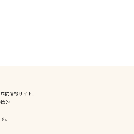
物病院情報サイト。
特徴的。
、
ます。