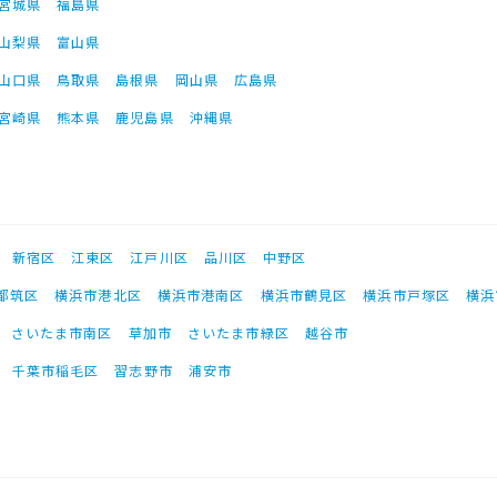
宮城県
福島県
山梨県
富山県
山口県
鳥取県
島根県
岡山県
広島県
宮崎県
熊本県
鹿児島県
沖縄県
新宿区
江東区
江戸川区
品川区
中野区
都筑区
横浜市港北区
横浜市港南区
横浜市鶴見区
横浜市戸塚区
横浜
さいたま市南区
草加市
さいたま市緑区
越谷市
千葉市稲毛区
習志野市
浦安市