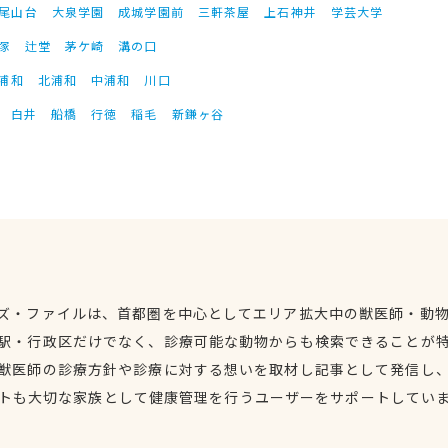
尾山台
大泉学園
成城学園前
三軒茶屋
上石神井
学芸大学
塚
辻堂
茅ケ崎
溝の口
浦和
北浦和
中浦和
川口
白井
船橋
行徳
稲毛
新鎌ヶ谷
ズ・ファイルは、首都圏を中心としてエリア拡大中の獣医師・動
駅・行政区だけでなく、診療可能な動物からも検索できることが
獣医師の診療方針や診療に対する想いを取材し記事として発信し
トも大切な家族として健康管理を行うユーザーをサポートしてい