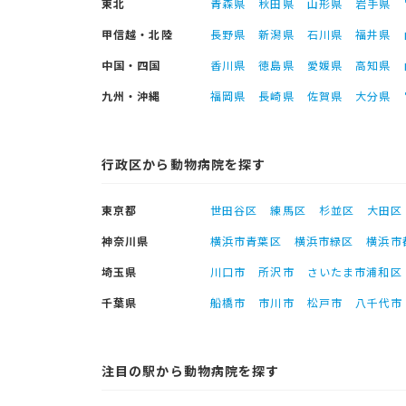
東北
青森県
秋田県
山形県
岩手県
甲信越・北陸
長野県
新潟県
石川県
福井県
中国・四国
香川県
徳島県
愛媛県
高知県
九州・沖縄
福岡県
長崎県
佐賀県
大分県
行政区から動物病院を探す
東京都
世田谷区
練馬区
杉並区
大田区
神奈川県
横浜市青葉区
横浜市緑区
横浜市
埼玉県
川口市
所沢市
さいたま市浦和区
千葉県
船橋市
市川市
松戸市
八千代市
注目の駅から動物病院を探す