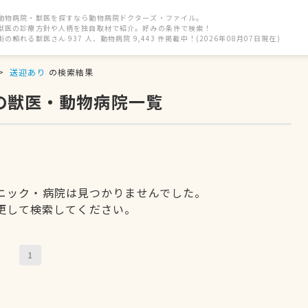
動物病院・獣医を探すなら動物病院ドクターズ・ファイル。
獣医の診療方針や人柄を独自取材で紹介。好みの条件で検索！
街の頼れる獣医さん 937 人、動物病院 9,443 件掲載中！(2026年08月07日現在)
送迎あり
の検索結果
の獣医・動物病院一覧
ニック・病院は見つかりませんでした。
更して検索してください。
1