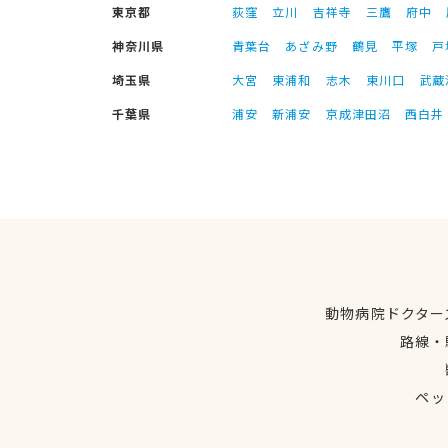
東京都
荻窪
立川
吉祥寺
三鷹
府中
神奈川県
青葉台
あざみ野
鶴見
平塚
戸
埼玉県
大宮
東浦和
志木
東川口
武蔵
千葉県
浦安
新浦安
京成津田沼
西白井
動物病院ドクター
路線・
ペッ