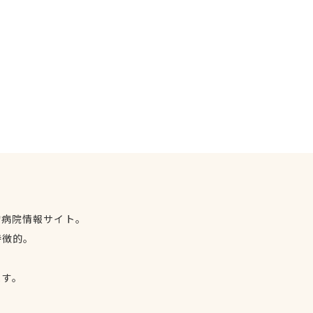
物病院情報サイト。
特徴的。
、
ます。