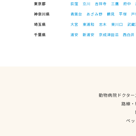
東京都
荻窪
立川
吉祥寺
三鷹
府中
神奈川県
青葉台
あざみ野
鶴見
平塚
戸
埼玉県
大宮
東浦和
志木
東川口
武蔵
千葉県
浦安
新浦安
京成津田沼
西白井
動物病院ドクター
路線・
ペッ