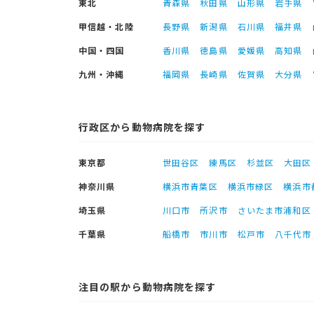
東北
青森県
秋田県
山形県
岩手県
甲信越・北陸
長野県
新潟県
石川県
福井県
中国・四国
香川県
徳島県
愛媛県
高知県
九州・沖縄
福岡県
長崎県
佐賀県
大分県
行政区から動物病院を探す
東京都
世田谷区
練馬区
杉並区
大田区
神奈川県
横浜市青葉区
横浜市緑区
横浜市
埼玉県
川口市
所沢市
さいたま市浦和区
千葉県
船橋市
市川市
松戸市
八千代市
注目の駅から動物病院を探す