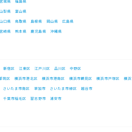
宮城県
福島県
山梨県
富山県
山口県
鳥取県
島根県
岡山県
広島県
宮崎県
熊本県
鹿児島県
沖縄県
新宿区
江東区
江戸川区
品川区
中野区
都筑区
横浜市港北区
横浜市港南区
横浜市鶴見区
横浜市戸塚区
横浜
さいたま市南区
草加市
さいたま市緑区
越谷市
千葉市稲毛区
習志野市
浦安市