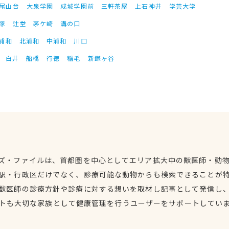
尾山台
大泉学園
成城学園前
三軒茶屋
上石神井
学芸大学
塚
辻堂
茅ケ崎
溝の口
浦和
北浦和
中浦和
川口
白井
船橋
行徳
稲毛
新鎌ヶ谷
ズ・ファイルは、首都圏を中心としてエリア拡大中の獣医師・動
駅・行政区だけでなく、診療可能な動物からも検索できることが
獣医師の診療方針や診療に対する想いを取材し記事として発信し
トも大切な家族として健康管理を行うユーザーをサポートしてい