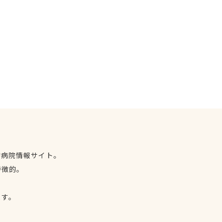
物病院情報サイト。
特徴的。
、
ます。