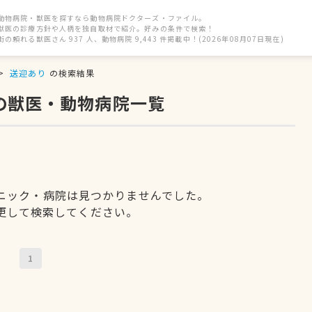
動物病院・獣医を探すなら動物病院ドクターズ・ファイル。
獣医の診療方針や人柄を独自取材で紹介。好みの条件で検索！
街の頼れる獣医さん 937 人、動物病院 9,443 件掲載中！(2026年08月07日現在)
送迎あり
の検索結果
の獣医・動物病院一覧
ニック・病院は見つかりませんでした。
更して検索してください。
1