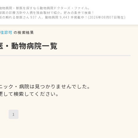
動物病院・獣医を探すなら動物病院ドクターズ・ファイル。
獣医の診療方針や人柄を独自取材で紹介。好みの条件で検索！
街の頼れる獣医さん 937 人、動物病院 9,443 件掲載中！(2026年08月07日現在)
往診可
の検索結果
医・動物病院一覧
ニック・病院は見つかりませんでした。
更して検索してください。
1