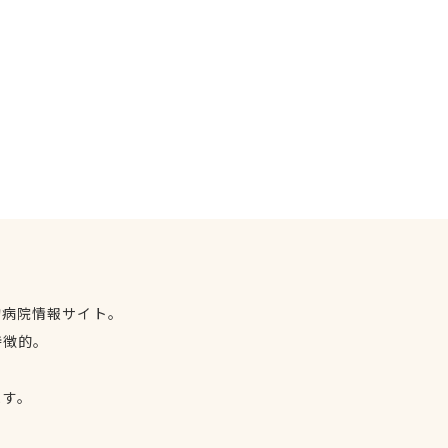
物病院情報サイト。
特徴的。
、
ます。