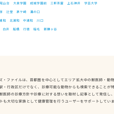
尾山台
大泉学園
成城学園前
三軒茶屋
上石神井
学芸大学
塚
辻堂
茅ケ崎
溝の口
浦和
北浦和
中浦和
川口
白井
船橋
行徳
稲毛
新鎌ヶ谷
ズ・ファイルは、首都圏を中心としてエリア拡大中の獣医師・動
駅・行政区だけでなく、診療可能な動物からも検索できることが
獣医師の診療方針や診療に対する想いを取材し記事として発信し
トも大切な家族として健康管理を行うユーザーをサポートしてい