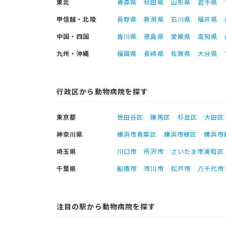
東北
青森県
秋田県
山形県
岩手県
甲信越・北陸
長野県
新潟県
石川県
福井県
中国・四国
香川県
徳島県
愛媛県
高知県
九州・沖縄
福岡県
長崎県
佐賀県
大分県
行政区から動物病院を探す
東京都
世田谷区
練馬区
杉並区
大田区
神奈川県
横浜市青葉区
横浜市緑区
横浜市
埼玉県
川口市
所沢市
さいたま市浦和区
千葉県
船橋市
市川市
松戸市
八千代市
注目の駅から動物病院を探す