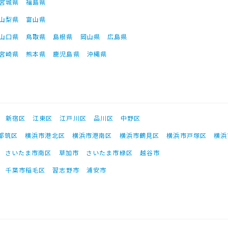
宮城県
福島県
山梨県
富山県
山口県
鳥取県
島根県
岡山県
広島県
宮崎県
熊本県
鹿児島県
沖縄県
新宿区
江東区
江戸川区
品川区
中野区
都筑区
横浜市港北区
横浜市港南区
横浜市鶴見区
横浜市戸塚区
横浜
さいたま市南区
草加市
さいたま市緑区
越谷市
千葉市稲毛区
習志野市
浦安市