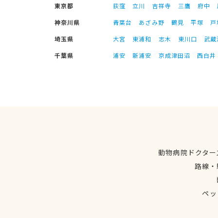
東京都
荻窪
立川
吉祥寺
三鷹
府中
神奈川県
青葉台
あざみ野
鶴見
平塚
戸
埼玉県
大宮
東浦和
志木
東川口
武蔵
千葉県
浦安
新浦安
京成津田沼
西白井
動物病院ドクター
路線・
ペッ