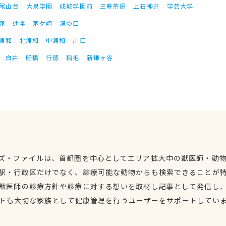
尾山台
大泉学園
成城学園前
三軒茶屋
上石神井
学芸大学
塚
辻堂
茅ケ崎
溝の口
浦和
北浦和
中浦和
川口
白井
船橋
行徳
稲毛
新鎌ヶ谷
ズ・ファイルは、首都圏を中心としてエリア拡大中の獣医師・動
駅・行政区だけでなく、診療可能な動物からも検索できることが
獣医師の診療方針や診療に対する想いを取材し記事として発信し
トも大切な家族として健康管理を行うユーザーをサポートしてい