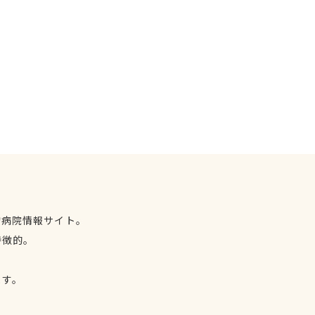
物病院情報サイト。
特徴的。
、
ます。