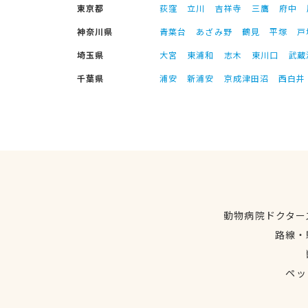
東京都
荻窪
立川
吉祥寺
三鷹
府中
神奈川県
青葉台
あざみ野
鶴見
平塚
戸
埼玉県
大宮
東浦和
志木
東川口
武蔵
千葉県
浦安
新浦安
京成津田沼
西白井
動物病院ドクター
路線・
ペッ