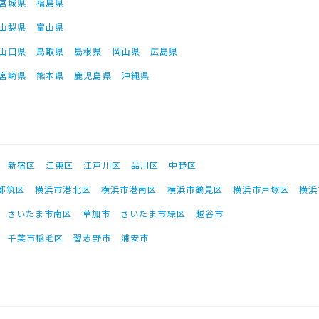
宮城県
福島県
山梨県
富山県
山口県
鳥取県
島根県
岡山県
広島県
宮崎県
熊本県
鹿児島県
沖縄県
新宿区
江東区
江戸川区
品川区
中野区
都筑区
横浜市港北区
横浜市港南区
横浜市鶴見区
横浜市戸塚区
横浜
さいたま市南区
草加市
さいたま市緑区
越谷市
千葉市稲毛区
習志野市
浦安市