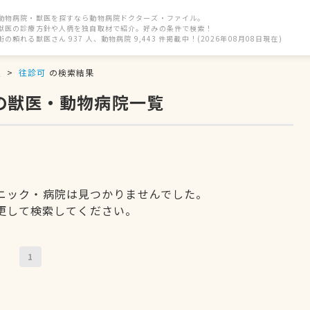
動物病院・獣医を探すなら動物病院ドクターズ・ファイル。
獣医の診療方針や人柄を独自取材で紹介。好みの条件で検索！
街の頼れる獣医さん 937 人、動物病院 9,443 件掲載中！(2026年08月08日現在)
駅
往診可
の検索結果
の獣医・動物病院一覧
ニック・病院は見つかりませんでした。
更して検索してください。
1