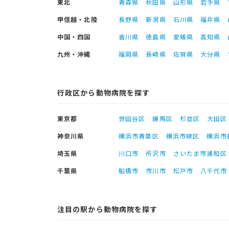
東北
青森県
秋田県
山形県
岩手県
甲信越・北陸
長野県
新潟県
石川県
福井県
中国・四国
香川県
徳島県
愛媛県
高知県
九州・沖縄
福岡県
長崎県
佐賀県
大分県
行政区から動物病院を探す
東京都
世田谷区
練馬区
杉並区
大田区
神奈川県
横浜市青葉区
横浜市緑区
横浜市
埼玉県
川口市
所沢市
さいたま市浦和区
千葉県
船橋市
市川市
松戸市
八千代市
注目の駅から動物病院を探す