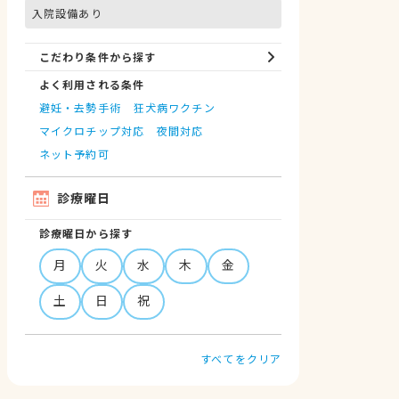
入院設備あり
こだわり条件から探す
よく利用される条件
避妊・去勢手術
狂犬病ワクチン
マイクロチップ対応
夜間対応
ネット予約可
診療曜日
診療曜日から探す
月
火
水
木
金
土
日
祝
すべてをクリア