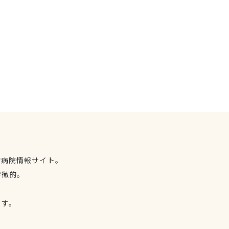
物病院情報サイト。
特徴的。
、
ます。