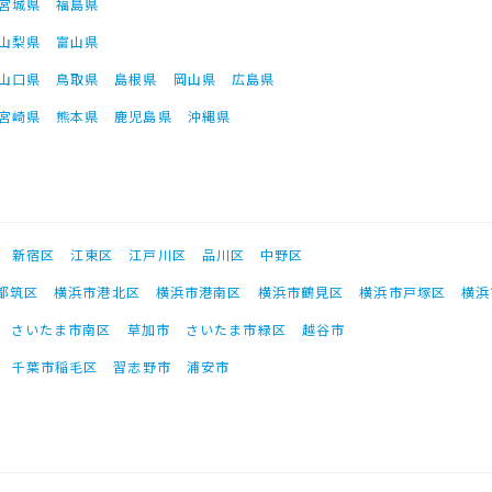
宮城県
福島県
山梨県
富山県
山口県
鳥取県
島根県
岡山県
広島県
宮崎県
熊本県
鹿児島県
沖縄県
新宿区
江東区
江戸川区
品川区
中野区
都筑区
横浜市港北区
横浜市港南区
横浜市鶴見区
横浜市戸塚区
横浜
さいたま市南区
草加市
さいたま市緑区
越谷市
千葉市稲毛区
習志野市
浦安市