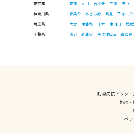
東京都
荻窪
立川
吉祥寺
三鷹
府中
神奈川県
青葉台
あざみ野
鶴見
平塚
戸
埼玉県
大宮
東浦和
志木
東川口
武蔵
千葉県
浦安
新浦安
京成津田沼
西白井
動物病院ドクター
路線・
ペッ