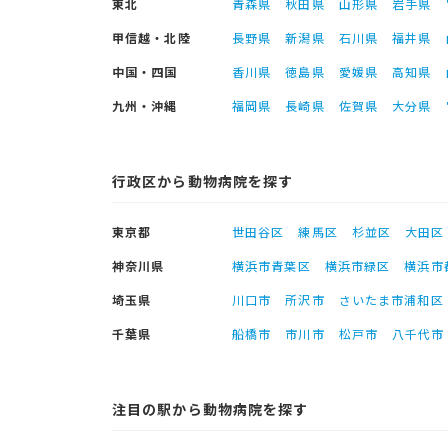
東北
青森県
秋田県
山形県
岩手県
甲信越・北陸
長野県
新潟県
石川県
福井県
中国・四国
香川県
徳島県
愛媛県
高知県
九州・沖縄
福岡県
長崎県
佐賀県
大分県
行政区から動物病院を探す
東京都
世田谷区
練馬区
杉並区
大田区
神奈川県
横浜市青葉区
横浜市緑区
横浜市
埼玉県
川口市
所沢市
さいたま市浦和区
千葉県
船橋市
市川市
松戸市
八千代市
注目の駅から動物病院を探す