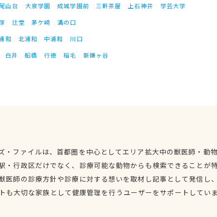
尾山台
大泉学園
成城学園前
三軒茶屋
上石神井
学芸大学
塚
辻堂
茅ケ崎
溝の口
浦和
北浦和
中浦和
川口
白井
船橋
行徳
稲毛
新鎌ヶ谷
ズ・ファイルは、首都圏を中心としてエリア拡大中の獣医師・動
駅・行政区だけでなく、診療可能な動物からも検索できることが
獣医師の診療方針や診療に対する想いを取材し記事として発信し
トも大切な家族として健康管理を行うユーザーをサポートしてい