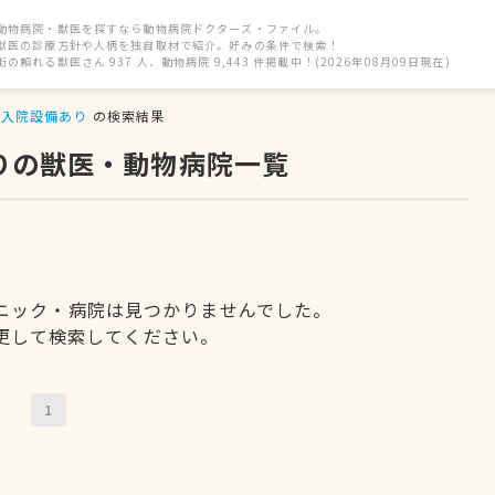
動物病院・獣医を探すなら動物病院ドクターズ・ファイル。
獣医の診療方針や人柄を独自取材で紹介。好みの条件で検索！
街の頼れる獣医さん 937 人、動物病院 9,443 件掲載中！(2026年08月09日現在)
入院設備あり
の検索結果
りの獣医・動物病院一覧
ニック・病院は見つかりませんでした。
更して検索してください。
1