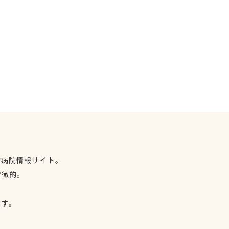
物病院情報サイト。
特徴的。
、
ます。