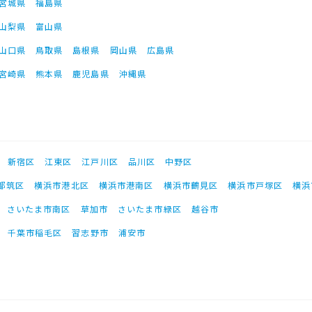
宮城県
福島県
山梨県
富山県
山口県
鳥取県
島根県
岡山県
広島県
宮崎県
熊本県
鹿児島県
沖縄県
新宿区
江東区
江戸川区
品川区
中野区
都筑区
横浜市港北区
横浜市港南区
横浜市鶴見区
横浜市戸塚区
横浜
さいたま市南区
草加市
さいたま市緑区
越谷市
千葉市稲毛区
習志野市
浦安市