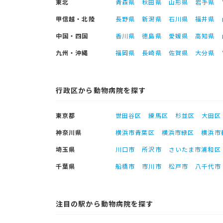
東北
青森県
秋田県
山形県
岩手県
甲信越・北陸
長野県
新潟県
石川県
福井県
中国・四国
香川県
徳島県
愛媛県
高知県
九州・沖縄
福岡県
長崎県
佐賀県
大分県
行政区から動物病院を探す
東京都
世田谷区
練馬区
杉並区
大田区
神奈川県
横浜市青葉区
横浜市緑区
横浜市
埼玉県
川口市
所沢市
さいたま市浦和区
千葉県
船橋市
市川市
松戸市
八千代市
注目の駅から動物病院を探す