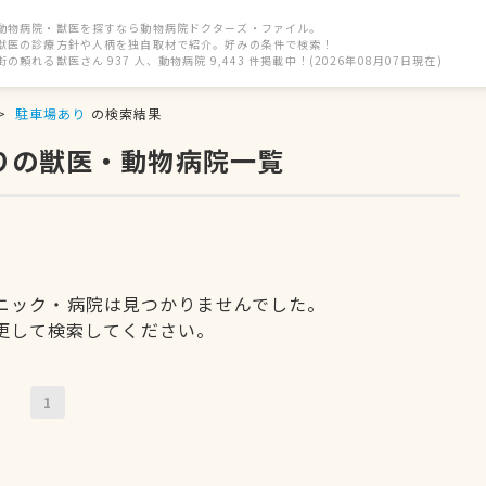
動物病院・獣医を探すなら動物病院ドクターズ・ファイル。
獣医の診療方針や人柄を独自取材で紹介。好みの条件で検索！
街の頼れる獣医さん 937 人、動物病院 9,443 件掲載中！(2026年08月07日現在)
駐車場あり
の検索結果
りの獣医・動物病院一覧
ニック・病院は見つかりませんでした。
更して検索してください。
1