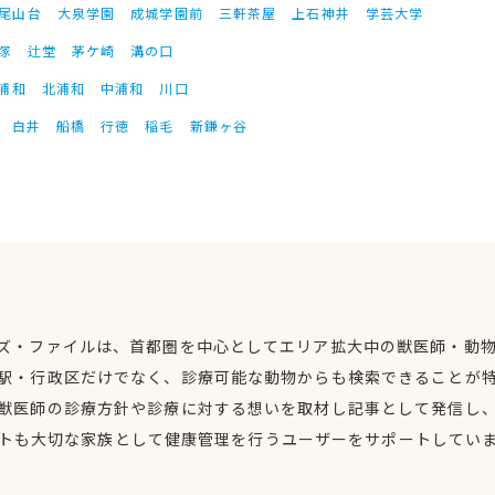
尾山台
大泉学園
成城学園前
三軒茶屋
上石神井
学芸大学
塚
辻堂
茅ケ崎
溝の口
浦和
北浦和
中浦和
川口
白井
船橋
行徳
稲毛
新鎌ヶ谷
ズ・ファイルは、首都圏を中心としてエリア拡大中の獣医師・動
駅・行政区だけでなく、診療可能な動物からも検索できることが
獣医師の診療方針や診療に対する想いを取材し記事として発信し
トも大切な家族として健康管理を行うユーザーをサポートしてい