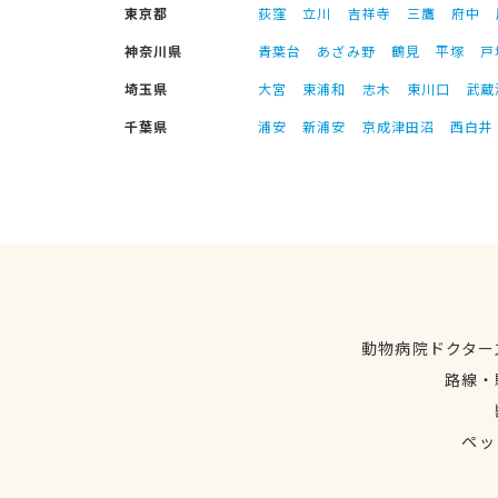
東京都
荻窪
立川
吉祥寺
三鷹
府中
神奈川県
青葉台
あざみ野
鶴見
平塚
戸
埼玉県
大宮
東浦和
志木
東川口
武蔵
千葉県
浦安
新浦安
京成津田沼
西白井
動物病院ドクター
路線・
ペッ