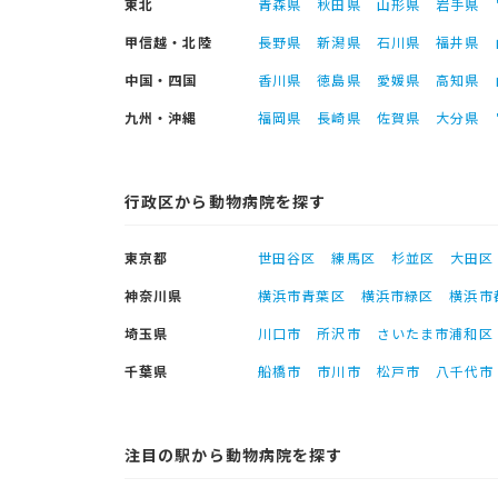
東北
青森県
秋田県
山形県
岩手県
甲信越・北陸
長野県
新潟県
石川県
福井県
中国・四国
香川県
徳島県
愛媛県
高知県
九州・沖縄
福岡県
長崎県
佐賀県
大分県
行政区から動物病院を探す
東京都
世田谷区
練馬区
杉並区
大田区
神奈川県
横浜市青葉区
横浜市緑区
横浜市
埼玉県
川口市
所沢市
さいたま市浦和区
千葉県
船橋市
市川市
松戸市
八千代市
注目の駅から動物病院を探す