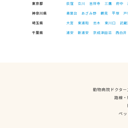
東京都
荻窪
立川
吉祥寺
三鷹
府中
神奈川県
青葉台
あざみ野
鶴見
平塚
戸
埼玉県
大宮
東浦和
志木
東川口
武蔵
千葉県
浦安
新浦安
京成津田沼
西白井
動物病院ドクター
路線・
ペッ