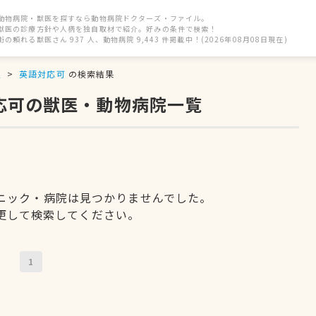
動物病院・獣医を探すなら動物病院ドクターズ・ファイル。
獣医の診療方針や人柄を独自取材で紹介。好みの条件で検索！
街の頼れる獣医さん 937 人、動物病院 9,443 件掲載中！(2026年08月08日現在)
駅
英語対応可
の検索結果
応可の獣医・動物病院一覧
ニック・病院は見つかりませんでした。
更して検索してください。
1