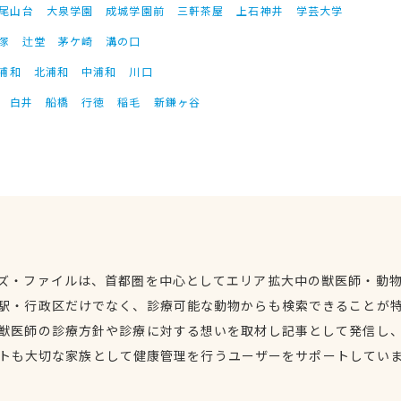
尾山台
大泉学園
成城学園前
三軒茶屋
上石神井
学芸大学
塚
辻堂
茅ケ崎
溝の口
浦和
北浦和
中浦和
川口
白井
船橋
行徳
稲毛
新鎌ヶ谷
ズ・ファイルは、首都圏を中心としてエリア拡大中の獣医師・動
駅・行政区だけでなく、診療可能な動物からも検索できることが
獣医師の診療方針や診療に対する想いを取材し記事として発信し
トも大切な家族として健康管理を行うユーザーをサポートしてい