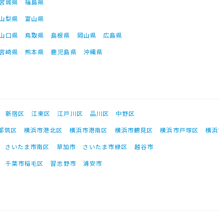
宮城県
福島県
山梨県
富山県
山口県
鳥取県
島根県
岡山県
広島県
宮崎県
熊本県
鹿児島県
沖縄県
新宿区
江東区
江戸川区
品川区
中野区
都筑区
横浜市港北区
横浜市港南区
横浜市鶴見区
横浜市戸塚区
横浜
さいたま市南区
草加市
さいたま市緑区
越谷市
千葉市稲毛区
習志野市
浦安市