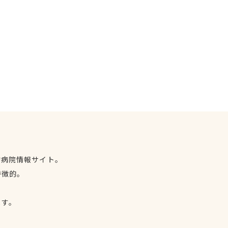
物病院情報サイト。
特徴的。
、
ます。