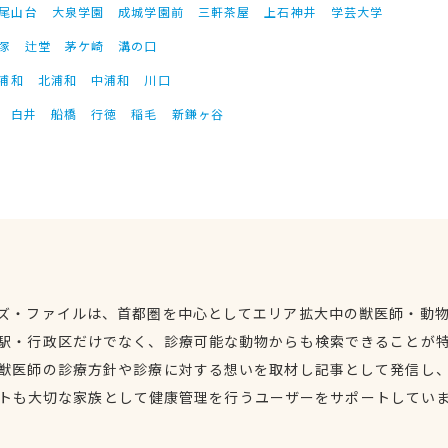
尾山台
大泉学園
成城学園前
三軒茶屋
上石神井
学芸大学
塚
辻堂
茅ケ崎
溝の口
浦和
北浦和
中浦和
川口
白井
船橋
行徳
稲毛
新鎌ヶ谷
ズ・ファイルは、首都圏を中心としてエリア拡大中の獣医師・動
駅・行政区だけでなく、診療可能な動物からも検索できることが
獣医師の診療方針や診療に対する想いを取材し記事として発信し
トも大切な家族として健康管理を行うユーザーをサポートしてい