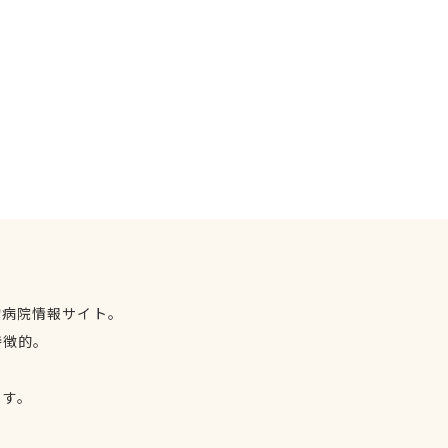
物病院情報サイト。
特徴的。
、
ます。