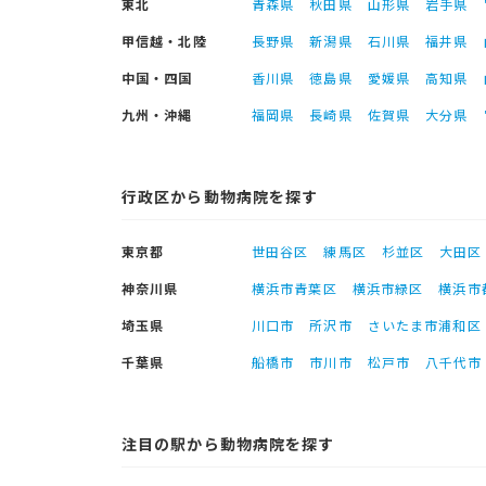
東北
青森県
秋田県
山形県
岩手県
甲信越・北陸
長野県
新潟県
石川県
福井県
中国・四国
香川県
徳島県
愛媛県
高知県
九州・沖縄
福岡県
長崎県
佐賀県
大分県
行政区から動物病院を探す
東京都
世田谷区
練馬区
杉並区
大田区
神奈川県
横浜市青葉区
横浜市緑区
横浜市
埼玉県
川口市
所沢市
さいたま市浦和区
千葉県
船橋市
市川市
松戸市
八千代市
注目の駅から動物病院を探す