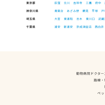
東京都
荻窪
立川
吉祥寺
三鷹
府中
神奈川県
青葉台
あざみ野
鶴見
平塚
戸
埼玉県
大宮
東浦和
志木
東川口
武蔵
千葉県
浦安
新浦安
京成津田沼
西白井
動物病院ドクター
路線・
ペッ