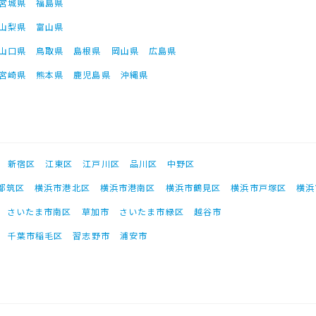
宮城県
福島県
山梨県
富山県
山口県
鳥取県
島根県
岡山県
広島県
宮崎県
熊本県
鹿児島県
沖縄県
新宿区
江東区
江戸川区
品川区
中野区
都筑区
横浜市港北区
横浜市港南区
横浜市鶴見区
横浜市戸塚区
横浜
さいたま市南区
草加市
さいたま市緑区
越谷市
千葉市稲毛区
習志野市
浦安市