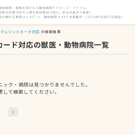
動物病院・獣医を探すなら動物病院ドクターズ・ファイル。
獣医の診療方針や人柄を独自取材で紹介。好みの条件で検索！
街の頼れる獣医さん 937 人、動物病院 9,443 件掲載中！(2026年08月07日現在)
クレジットカード対応
の検索結果
トカード対応の獣医・動物病院一覧
ニック・病院は見つかりませんでした。
更して検索してください。
1