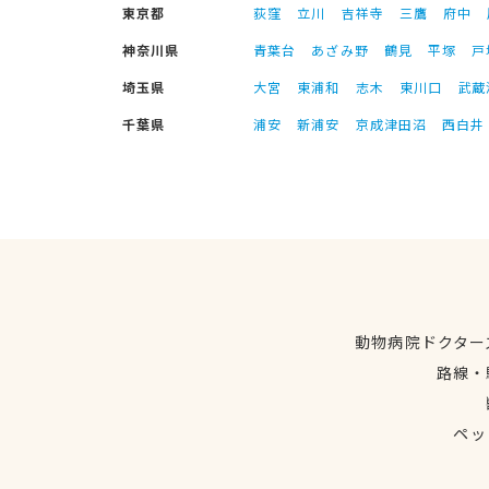
東京都
荻窪
立川
吉祥寺
三鷹
府中
神奈川県
青葉台
あざみ野
鶴見
平塚
戸
埼玉県
大宮
東浦和
志木
東川口
武蔵
千葉県
浦安
新浦安
京成津田沼
西白井
動物病院ドクター
路線・
ペッ