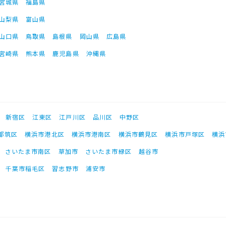
宮城県
福島県
山梨県
富山県
山口県
鳥取県
島根県
岡山県
広島県
宮崎県
熊本県
鹿児島県
沖縄県
新宿区
江東区
江戸川区
品川区
中野区
都筑区
横浜市港北区
横浜市港南区
横浜市鶴見区
横浜市戸塚区
横浜
さいたま市南区
草加市
さいたま市緑区
越谷市
千葉市稲毛区
習志野市
浦安市