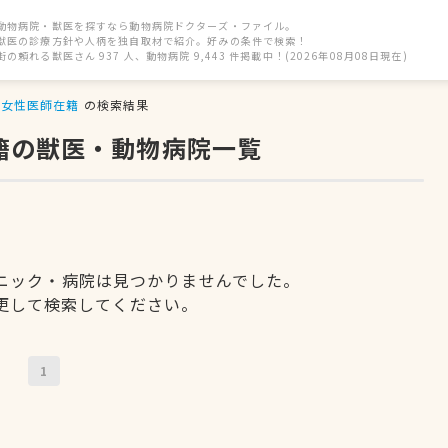
動物病院・獣医を探すなら動物病院ドクターズ・ファイル。
獣医の診療方針や人柄を独自取材で紹介。好みの条件で検索！
街の頼れる獣医さん 937 人、動物病院 9,443 件掲載中！(2026年08月08日現在)
女性医師在籍
の検索結果
籍の獣医・動物病院一覧
ニック・病院は見つかりませんでした。
更して検索してください。
1