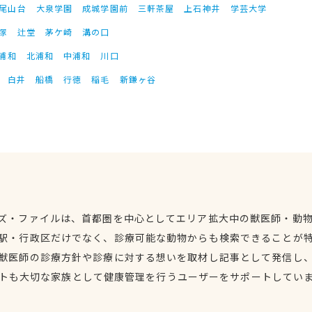
尾山台
大泉学園
成城学園前
三軒茶屋
上石神井
学芸大学
塚
辻堂
茅ケ崎
溝の口
浦和
北浦和
中浦和
川口
白井
船橋
行徳
稲毛
新鎌ヶ谷
ズ・ファイルは、首都圏を中心としてエリア拡大中の獣医師・動
駅・行政区だけでなく、診療可能な動物からも検索できることが
獣医師の診療方針や診療に対する想いを取材し記事として発信し
トも大切な家族として健康管理を行うユーザーをサポートしてい