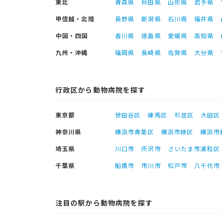
東北
青森県
秋田県
山形県
岩手県
甲信越・北陸
長野県
新潟県
石川県
福井県
中国・四国
香川県
徳島県
愛媛県
高知県
九州・沖縄
福岡県
長崎県
佐賀県
大分県
行政区から動物病院を探す
東京都
世田谷区
練馬区
杉並区
大田区
神奈川県
横浜市青葉区
横浜市緑区
横浜市
埼玉県
川口市
所沢市
さいたま市浦和区
千葉県
船橋市
市川市
松戸市
八千代市
注目の駅から動物病院を探す