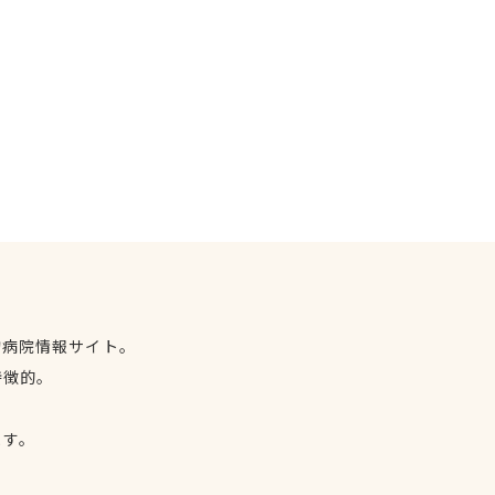
物病院情報サイト。
特徴的。
、
ます。