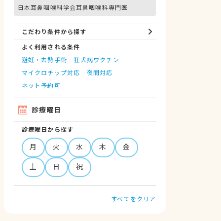
日本耳鼻咽喉科学会耳鼻咽喉科専門医
こだわり条件から探す
よく利用される条件
避妊・去勢手術
狂犬病ワクチン
マイクロチップ対応
夜間対応
ネット予約可
診療曜日
診療曜日から探す
月
火
水
木
金
土
日
祝
すべてをクリア