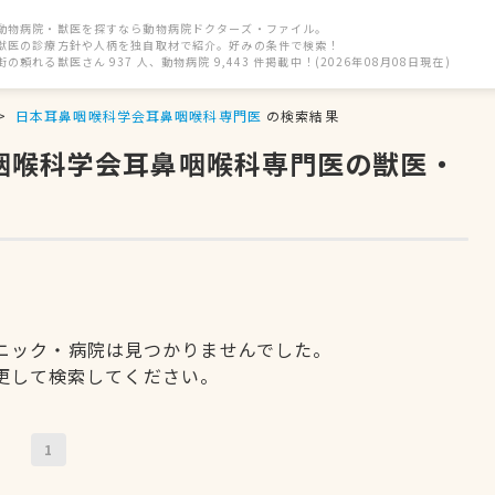
動物病院・獣医を探すなら動物病院ドクターズ・ファイル。
獣医の診療方針や人柄を独自取材で紹介。好みの条件で検索！
街の頼れる獣医さん 937 人、動物病院 9,443 件掲載中！(2026年08月08日現在)
日本耳鼻咽喉科学会耳鼻咽喉科専門医
の検索結果
鼻咽喉科学会耳鼻咽喉科専門医の獣医・
ニック・病院は見つかりませんでした。
更して検索してください。
1