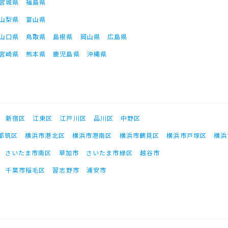
宮城県
福島県
山梨県
富山県
山口県
鳥取県
島根県
岡山県
広島県
宮崎県
熊本県
鹿児島県
沖縄県
新宿区
江東区
江戸川区
品川区
中野区
都筑区
横浜市港北区
横浜市港南区
横浜市鶴見区
横浜市戸塚区
横浜
さいたま市南区
草加市
さいたま市緑区
越谷市
千葉市稲毛区
習志野市
浦安市