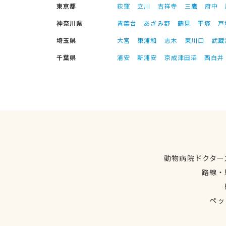
東京都
荻窪
立川
吉祥寺
三鷹
府中
神奈川県
青葉台
あざみ野
鶴見
平塚
戸
埼玉県
大宮
東浦和
志木
東川口
武蔵
千葉県
浦安
新浦安
京成津田沼
西白井
動物病院ドクター
路線・
ペッ