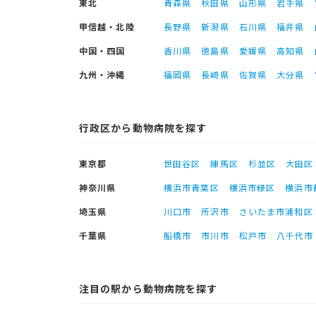
東北
青森県
秋田県
山形県
岩手県
甲信越・北陸
長野県
新潟県
石川県
福井県
中国・四国
香川県
徳島県
愛媛県
高知県
九州・沖縄
福岡県
長崎県
佐賀県
大分県
行政区から動物病院を探す
東京都
世田谷区
練馬区
杉並区
大田区
神奈川県
横浜市青葉区
横浜市緑区
横浜市
埼玉県
川口市
所沢市
さいたま市浦和区
千葉県
船橋市
市川市
松戸市
八千代市
注目の駅から動物病院を探す