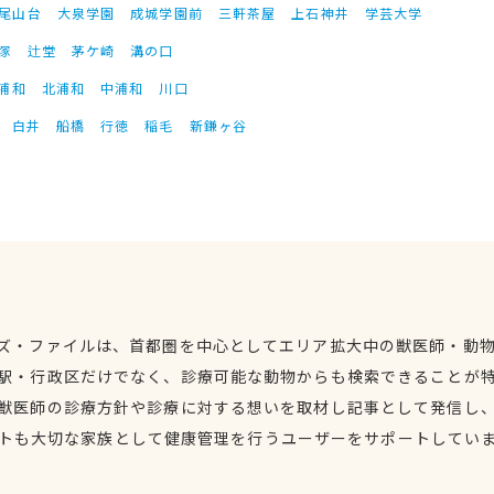
尾山台
大泉学園
成城学園前
三軒茶屋
上石神井
学芸大学
塚
辻堂
茅ケ崎
溝の口
浦和
北浦和
中浦和
川口
白井
船橋
行徳
稲毛
新鎌ヶ谷
ズ・ファイルは、首都圏を中心としてエリア拡大中の獣医師・動
駅・行政区だけでなく、診療可能な動物からも検索できることが
獣医師の診療方針や診療に対する想いを取材し記事として発信し
トも大切な家族として健康管理を行うユーザーをサポートしてい