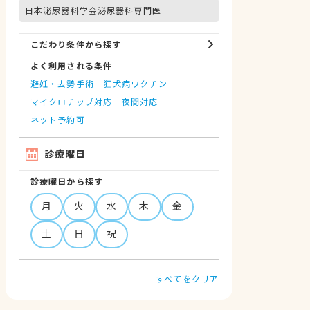
日本泌尿器科学会泌尿器科専門医
こだわり条件から探す
よく利用される条件
避妊・去勢手術
狂犬病ワクチン
マイクロチップ対応
夜間対応
ネット予約可
診療曜日
診療曜日から探す
月
火
水
木
金
土
日
祝
すべてをクリア