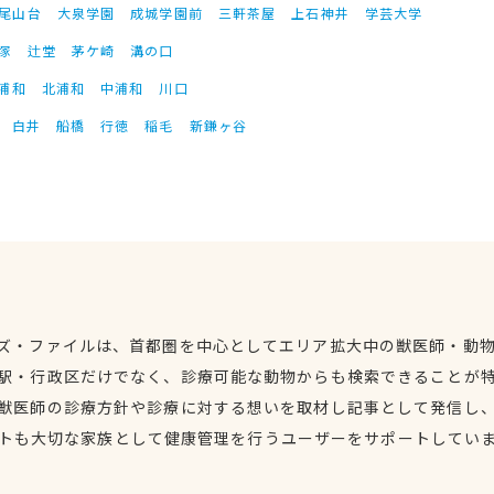
尾山台
大泉学園
成城学園前
三軒茶屋
上石神井
学芸大学
塚
辻堂
茅ケ崎
溝の口
浦和
北浦和
中浦和
川口
白井
船橋
行徳
稲毛
新鎌ヶ谷
ズ・ファイルは、首都圏を中心としてエリア拡大中の獣医師・動
駅・行政区だけでなく、診療可能な動物からも検索できることが
獣医師の診療方針や診療に対する想いを取材し記事として発信し
トも大切な家族として健康管理を行うユーザーをサポートしてい