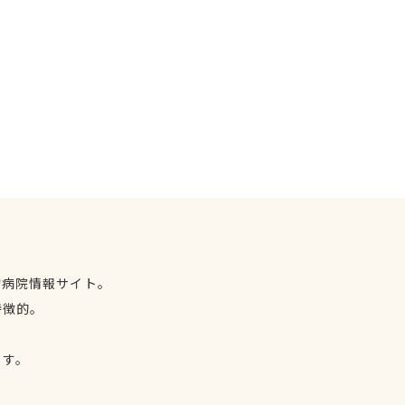
物病院情報サイト。
特徴的。
、
ます。