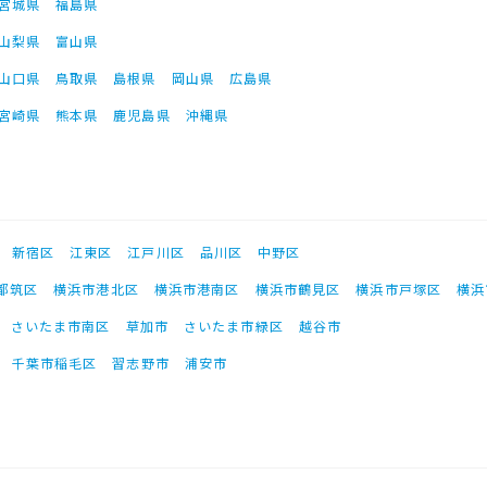
宮城県
福島県
山梨県
富山県
山口県
鳥取県
島根県
岡山県
広島県
宮崎県
熊本県
鹿児島県
沖縄県
新宿区
江東区
江戸川区
品川区
中野区
都筑区
横浜市港北区
横浜市港南区
横浜市鶴見区
横浜市戸塚区
横浜
さいたま市南区
草加市
さいたま市緑区
越谷市
千葉市稲毛区
習志野市
浦安市