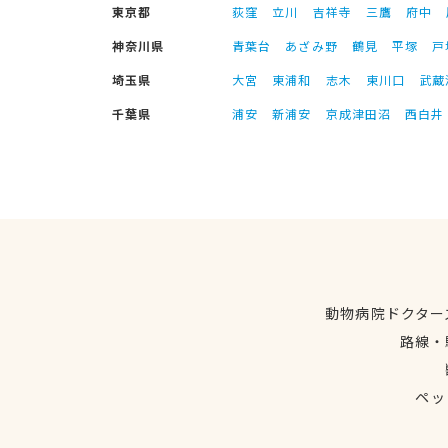
東京都
荻窪
立川
吉祥寺
三鷹
府中
神奈川県
青葉台
あざみ野
鶴見
平塚
戸
埼玉県
大宮
東浦和
志木
東川口
武蔵
千葉県
浦安
新浦安
京成津田沼
西白井
動物病院ドクター
路線・
ペッ