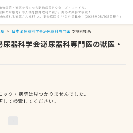
動物病院・獣医を探すなら動物病院ドクターズ・ファイル。
獣医の診療方針や人柄を独自取材で紹介。好みの条件で検索！
街の頼れる獣医さん 937 人、動物病院 9,443 件掲載中！(2026年08月08日現在)
前駅
日本泌尿器科学会泌尿器科専門医
の検索結果
本泌尿器科学会泌尿器科専門医の獣医・
ニック・病院は見つかりませんでした。
更して検索してください。
1