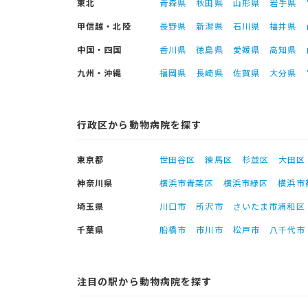
東北
青森県
秋田県
山形県
岩手県
甲信越・北陸
長野県
新潟県
石川県
福井県
中国・四国
香川県
徳島県
愛媛県
高知県
九州・沖縄
福岡県
長崎県
佐賀県
大分県
行政区から動物病院を探す
東京都
世田谷区
練馬区
杉並区
大田区
神奈川県
横浜市青葉区
横浜市緑区
横浜市
埼玉県
川口市
所沢市
さいたま市浦和区
千葉県
船橋市
市川市
松戸市
八千代市
注目の駅から動物病院を探す