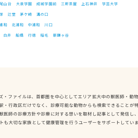
尾山台
大泉学園
成城学園前
三軒茶屋
上石神井
学芸大学
塚
辻堂
茅ケ崎
溝の口
浦和
北浦和
中浦和
川口
白井
船橋
行徳
稲毛
新鎌ヶ谷
ズ・ファイルは、首都圏を中心としてエリア拡大中の獣医師・動
駅・行政区だけでなく、診療可能な動物からも検索できることが
獣医師の診療方針や診療に対する想いを取材し記事として発信し
トも大切な家族として健康管理を行うユーザーをサポートしてい