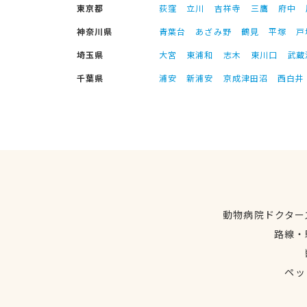
東京都
荻窪
立川
吉祥寺
三鷹
府中
神奈川県
青葉台
あざみ野
鶴見
平塚
戸
埼玉県
大宮
東浦和
志木
東川口
武蔵
千葉県
浦安
新浦安
京成津田沼
西白井
動物病院ドクター
路線・
ペッ