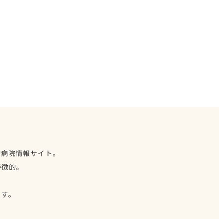
物病院情報サイト。
特徴的。
、
ます。