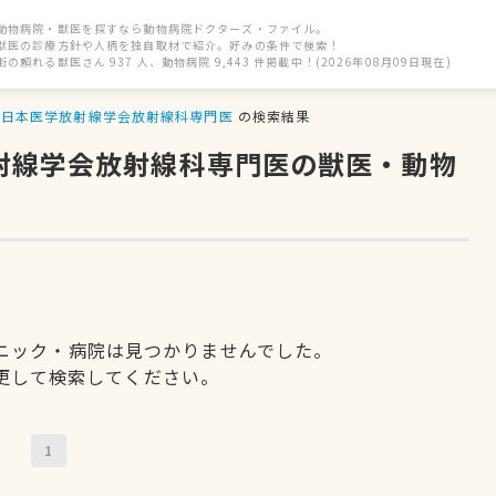
動物病院・獣医を探すなら動物病院ドクターズ・ファイル。
獣医の診療方針や人柄を独自取材で紹介。好みの条件で検索！
街の頼れる獣医さん 937 人、動物病院 9,443 件掲載中！(2026年08月09日現在)
日本医学放射線学会放射線科専門医
の検索結果
放射線学会放射線科専門医の獣医・動物
ニック・病院は見つかりませんでした。
更して検索してください。
1