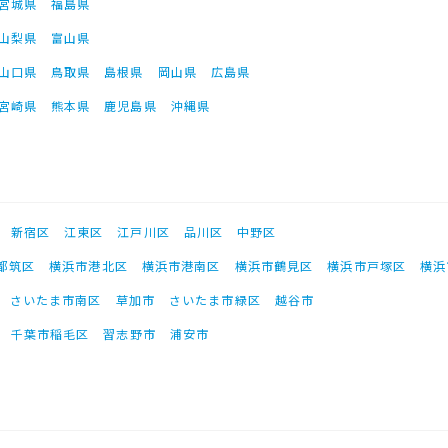
宮城県
福島県
山梨県
富山県
山口県
鳥取県
島根県
岡山県
広島県
宮崎県
熊本県
鹿児島県
沖縄県
新宿区
江東区
江戸川区
品川区
中野区
都筑区
横浜市港北区
横浜市港南区
横浜市鶴見区
横浜市戸塚区
横浜
さいたま市南区
草加市
さいたま市緑区
越谷市
千葉市稲毛区
習志野市
浦安市