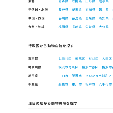
東北
青森県
秋田県
山形県
岩手県
甲信越・北陸
長野県
新潟県
石川県
福井県
中国・四国
香川県
徳島県
愛媛県
高知県
九州・沖縄
福岡県
長崎県
佐賀県
大分県
行政区から動物病院を探す
東京都
世田谷区
練馬区
杉並区
大田区
神奈川県
横浜市青葉区
横浜市緑区
横浜市
埼玉県
川口市
所沢市
さいたま市浦和区
千葉県
船橋市
市川市
松戸市
八千代市
注目の駅から動物病院を探す