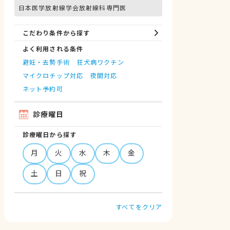
日本医学放射線学会放射線科専門医
こだわり条件から探す
よく利用される条件
避妊・去勢手術
狂犬病ワクチン
マイクロチップ対応
夜間対応
ネット予約可
診療曜日
診療曜日から探す
月
火
水
木
金
土
日
祝
すべてをクリア