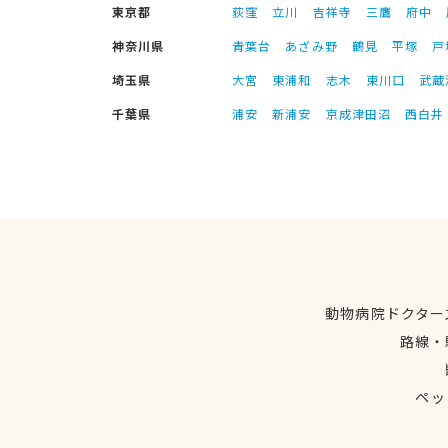
東京都
荻窪
立川
吉祥寺
三鷹
府中
神奈川県
青葉台
あざみ野
鶴見
平塚
戸
埼玉県
大宮
東浦和
志木
東川口
武蔵
千葉県
浦安
新浦安
京成津田沼
西白井
動物病院ドクター
路線・
ペッ