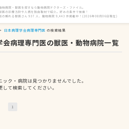
動物病院・獣医を探すなら動物病院ドクターズ・ファイル。
獣医の診療方針や人柄を独自取材で紹介。好みの条件で検索！
街の頼れる獣医さん 937 人、動物病院 9,443 件掲載中！(2026年08月06日現在)
日本病理学会病理専門医
の検索結果
理学会病理専門医の獣医・動物病院一覧
ニック・病院は見つかりませんでした。
更して検索してください。
1