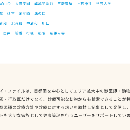
尾山台
大泉学園
成城学園前
三軒茶屋
上石神井
学芸大学
塚
辻堂
茅ケ崎
溝の口
浦和
北浦和
中浦和
川口
白井
船橋
行徳
稲毛
新鎌ヶ谷
ズ・ファイルは、首都圏を中心としてエリア拡大中の獣医師・動
駅・行政区だけでなく、診療可能な動物からも検索できることが
獣医師の診療方針や診療に対する想いを取材し記事として発信し
トも大切な家族として健康管理を行うユーザーをサポートしてい