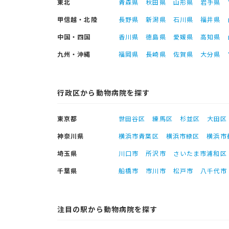
東北
青森県
秋田県
山形県
岩手県
甲信越・北陸
長野県
新潟県
石川県
福井県
中国・四国
香川県
徳島県
愛媛県
高知県
九州・沖縄
福岡県
長崎県
佐賀県
大分県
行政区から動物病院を探す
東京都
世田谷区
練馬区
杉並区
大田区
神奈川県
横浜市青葉区
横浜市緑区
横浜市
埼玉県
川口市
所沢市
さいたま市浦和区
千葉県
船橋市
市川市
松戸市
八千代市
注目の駅から動物病院を探す