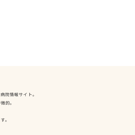
物病院情報サイト。
特徴的。
、
ます。