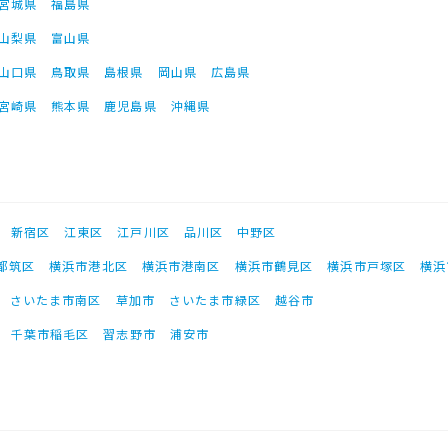
宮城県
福島県
山梨県
富山県
山口県
鳥取県
島根県
岡山県
広島県
宮崎県
熊本県
鹿児島県
沖縄県
新宿区
江東区
江戸川区
品川区
中野区
都筑区
横浜市港北区
横浜市港南区
横浜市鶴見区
横浜市戸塚区
横浜
さいたま市南区
草加市
さいたま市緑区
越谷市
千葉市稲毛区
習志野市
浦安市