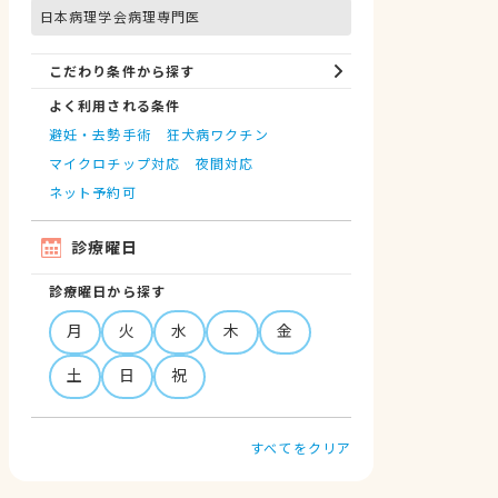
日本病理学会病理専門医
こだわり条件から探す
よく利用される条件
避妊・去勢手術
狂犬病ワクチン
マイクロチップ対応
夜間対応
ネット予約可
診療曜日
診療曜日から探す
月
火
水
木
金
土
日
祝
すべてをクリア