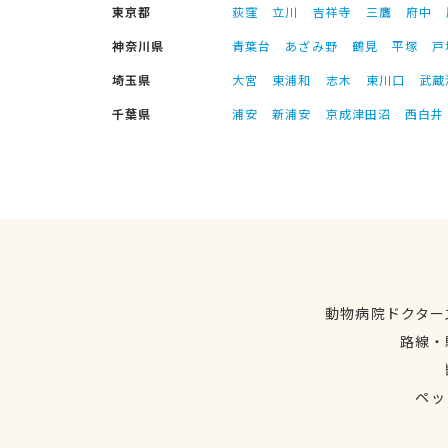
東京都
荻窪
立川
吉祥寺
三鷹
府中
神奈川県
青葉台
あざみ野
鶴見
平塚
戸
埼玉県
大宮
東浦和
志木
東川口
武蔵
千葉県
浦安
新浦安
京成津田沼
西白井
動物病院ドクター
路線・
ペッ