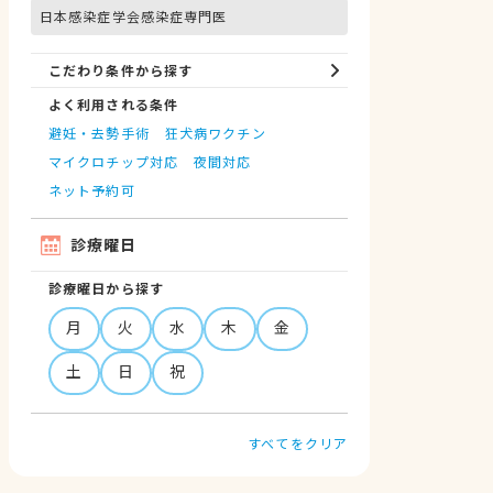
日本感染症学会感染症専門医
こだわり条件から探す
よく利用される条件
避妊・去勢手術
狂犬病ワクチン
マイクロチップ対応
夜間対応
ネット予約可
診療曜日
診療曜日から探す
月
火
水
木
金
土
日
祝
すべてをクリア