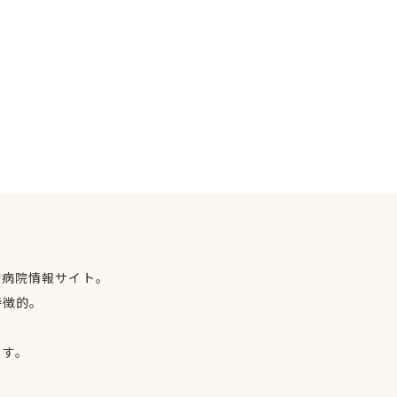
物病院情報サイト。
特徴的。
、
ます。