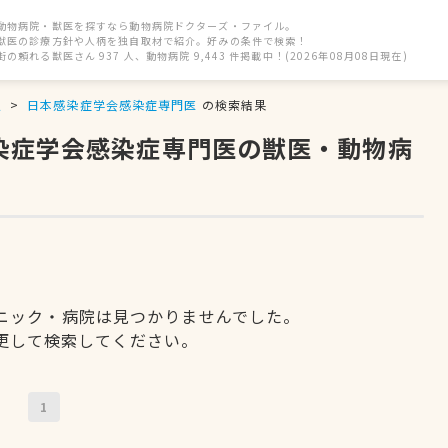
動物病院・獣医を探すなら動物病院ドクターズ・ファイル。
獣医の診療方針や人柄を独自取材で紹介。好みの条件で検索！
街の頼れる獣医さん 937 人、動物病院 9,443 件掲載中！(2026年08月08日現在)
駅
日本感染症学会感染症専門医
の検索結果
感染症学会感染症専門医の獣医・動物病
ニック・病院は見つかりませんでした。
更して検索してください。
1