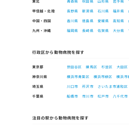
東北
青森県
秋田県
山形県
岩手県
甲信越・北陸
長野県
新潟県
石川県
福井県
中国・四国
香川県
徳島県
愛媛県
高知県
九州・沖縄
福岡県
長崎県
佐賀県
大分県
行政区から動物病院を探す
東京都
世田谷区
練馬区
杉並区
大田区
神奈川県
横浜市青葉区
横浜市緑区
横浜市
埼玉県
川口市
所沢市
さいたま市浦和区
千葉県
船橋市
市川市
松戸市
八千代市
注目の駅から動物病院を探す