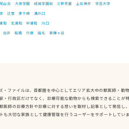
尾山台
大泉学園
成城学園前
三軒茶屋
上石神井
学芸大学
塚
辻堂
茅ケ崎
溝の口
浦和
北浦和
中浦和
川口
白井
船橋
行徳
稲毛
新鎌ヶ谷
ズ・ファイルは、首都圏を中心としてエリア拡大中の獣医師・動
駅・行政区だけでなく、診療可能な動物からも検索できることが
獣医師の診療方針や診療に対する想いを取材し記事として発信し
トも大切な家族として健康管理を行うユーザーをサポートしてい