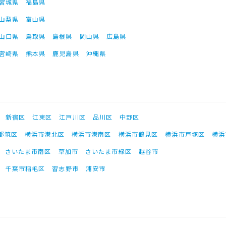
宮城県
福島県
山梨県
富山県
山口県
鳥取県
島根県
岡山県
広島県
宮崎県
熊本県
鹿児島県
沖縄県
新宿区
江東区
江戸川区
品川区
中野区
都筑区
横浜市港北区
横浜市港南区
横浜市鶴見区
横浜市戸塚区
横浜
さいたま市南区
草加市
さいたま市緑区
越谷市
千葉市稲毛区
習志野市
浦安市