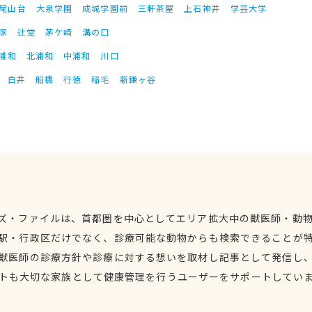
尾山台
大泉学園
成城学園前
三軒茶屋
上石神井
学芸大学
塚
辻堂
茅ケ崎
溝の口
浦和
北浦和
中浦和
川口
白井
船橋
行徳
稲毛
新鎌ヶ谷
ズ・ファイルは、首都圏を中心としてエリア拡大中の獣医師・動
駅・行政区だけでなく、診療可能な動物からも検索できることが
獣医師の診療方針や診療に対する想いを取材し記事として発信し
トも大切な家族として健康管理を行うユーザーをサポートしてい