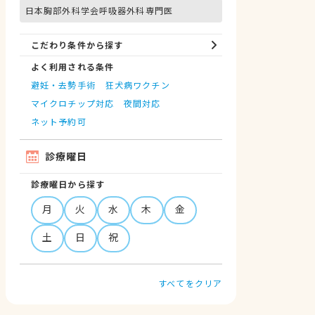
日本胸部外科学会呼吸器外科専門医
こだわり条件から探す
よく利用される条件
避妊・去勢手術
狂犬病ワクチン
マイクロチップ対応
夜間対応
ネット予約可
診療曜日
診療曜日から探す
月
火
水
木
金
土
日
祝
すべてをクリア