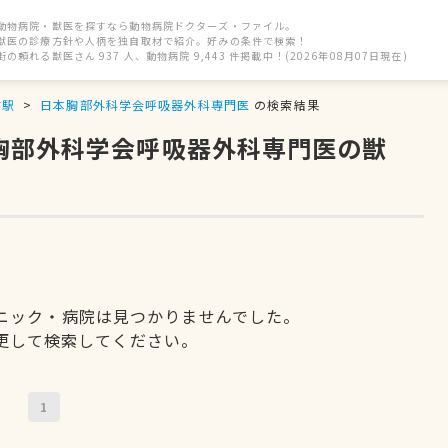
動物病院・獣医を探すなら動物病院ドクターズ・ファイル。
獣医の診療方針や人柄を独自取材で紹介。好みの条件で検索！
街の頼れる獣医さん 937 人、動物病院 9,443 件掲載中！(2026年08月07日現在)
前駅
日本胸部外科学会呼吸器外科専門医
の検索結果
本胸部外科学会呼吸器外科専門医の獣
ニック・病院は見つかりませんでした。
更して検索してください。
1