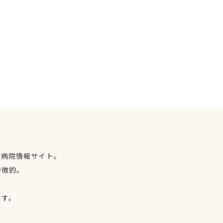
物病院情報サイト。
特徴的。
、
ます。