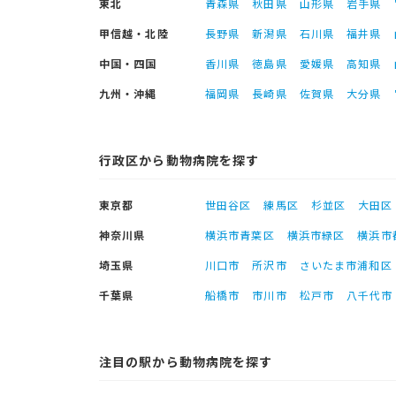
東北
青森県
秋田県
山形県
岩手県
甲信越・北陸
長野県
新潟県
石川県
福井県
中国・四国
香川県
徳島県
愛媛県
高知県
九州・沖縄
福岡県
長崎県
佐賀県
大分県
行政区から動物病院を探す
東京都
世田谷区
練馬区
杉並区
大田区
神奈川県
横浜市青葉区
横浜市緑区
横浜市
埼玉県
川口市
所沢市
さいたま市浦和区
千葉県
船橋市
市川市
松戸市
八千代市
注目の駅から動物病院を探す