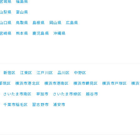
宮城県
福島県
山梨県
富山県
山口県
鳥取県
島根県
岡山県
広島県
宮崎県
熊本県
鹿児島県
沖縄県
新宿区
江東区
江戸川区
品川区
中野区
都筑区
横浜市港北区
横浜市港南区
横浜市鶴見区
横浜市戸塚区
横浜
さいたま市南区
草加市
さいたま市緑区
越谷市
千葉市稲毛区
習志野市
浦安市