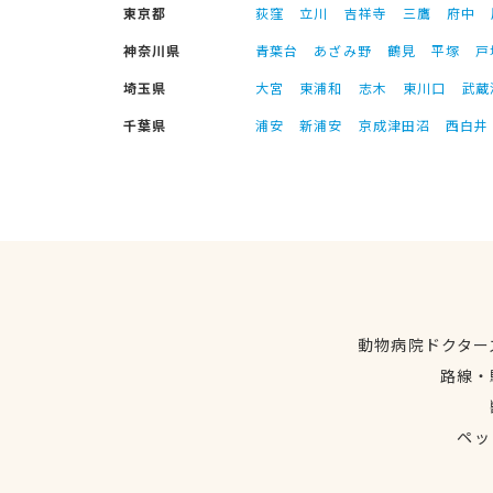
東京都
荻窪
立川
吉祥寺
三鷹
府中
神奈川県
青葉台
あざみ野
鶴見
平塚
戸
埼玉県
大宮
東浦和
志木
東川口
武蔵
千葉県
浦安
新浦安
京成津田沼
西白井
動物病院ドクター
路線・
ペッ