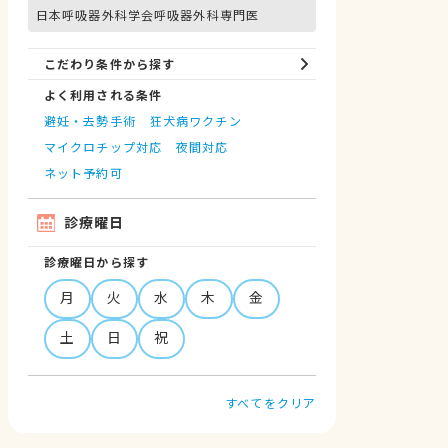
日本呼吸器外科学会呼吸器外科専門医
こだわり条件から探す
よく利用される条件
避妊・去勢手術
狂犬病ワクチン
マイクロチップ対応
夜間対応
ネット予約可
診療曜日
診療曜日から探す
月
火
水
木
金
土
日
祝
すべてをクリア