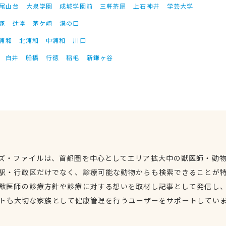
尾山台
大泉学園
成城学園前
三軒茶屋
上石神井
学芸大学
塚
辻堂
茅ケ崎
溝の口
浦和
北浦和
中浦和
川口
白井
船橋
行徳
稲毛
新鎌ヶ谷
ズ・ファイルは、首都圏を中心としてエリア拡大中の獣医師・動
駅・行政区だけでなく、診療可能な動物からも検索できることが
獣医師の診療方針や診療に対する想いを取材し記事として発信し
トも大切な家族として健康管理を行うユーザーをサポートしてい