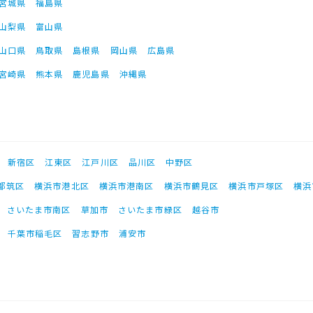
宮城県
福島県
山梨県
富山県
山口県
鳥取県
島根県
岡山県
広島県
宮崎県
熊本県
鹿児島県
沖縄県
新宿区
江東区
江戸川区
品川区
中野区
都筑区
横浜市港北区
横浜市港南区
横浜市鶴見区
横浜市戸塚区
横浜
さいたま市南区
草加市
さいたま市緑区
越谷市
千葉市稲毛区
習志野市
浦安市