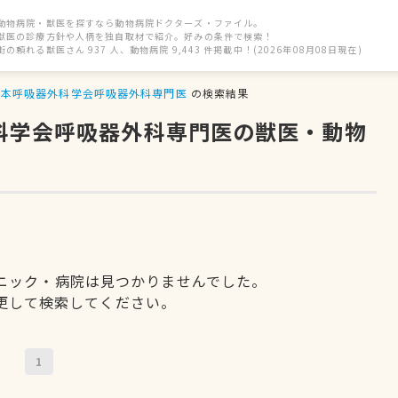
動物病院・獣医を探すなら動物病院ドクターズ・ファイル。
獣医の診療方針や人柄を独自取材で紹介。好みの条件で検索！
街の頼れる獣医さん 937 人、動物病院 9,443 件掲載中！(2026年08月08日現在)
日本呼吸器外科学会呼吸器外科専門医
の検索結果
外科学会呼吸器外科専門医の獣医・動物
ニック・病院は見つかりませんでした。
更して検索してください。
1