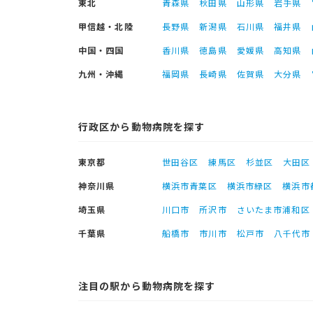
東北
青森県
秋田県
山形県
岩手県
甲信越・北陸
長野県
新潟県
石川県
福井県
中国・四国
香川県
徳島県
愛媛県
高知県
九州・沖縄
福岡県
長崎県
佐賀県
大分県
行政区から動物病院を探す
東京都
世田谷区
練馬区
杉並区
大田区
神奈川県
横浜市青葉区
横浜市緑区
横浜市
埼玉県
川口市
所沢市
さいたま市浦和区
千葉県
船橋市
市川市
松戸市
八千代市
注目の駅から動物病院を探す