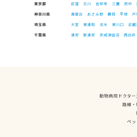
東京都
荻窪
立川
吉祥寺
三鷹
府中
神奈川県
青葉台
あざみ野
鶴見
平塚
戸
埼玉県
大宮
東浦和
志木
東川口
武蔵
千葉県
浦安
新浦安
京成津田沼
西白井
動物病院ドクター
路線・
ペッ