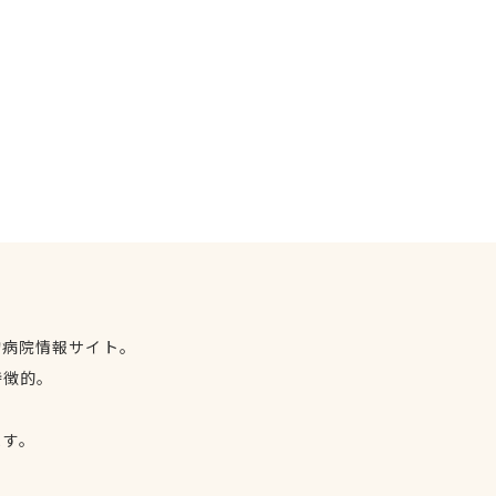
物病院情報サイト。
特徴的。
、
ます。