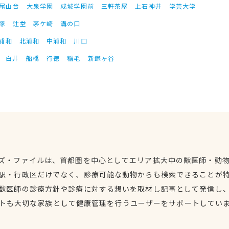
尾山台
大泉学園
成城学園前
三軒茶屋
上石神井
学芸大学
塚
辻堂
茅ケ崎
溝の口
浦和
北浦和
中浦和
川口
白井
船橋
行徳
稲毛
新鎌ヶ谷
ズ・ファイルは、首都圏を中心としてエリア拡大中の獣医師・動
駅・行政区だけでなく、診療可能な動物からも検索できることが
獣医師の診療方針や診療に対する想いを取材し記事として発信し
トも大切な家族として健康管理を行うユーザーをサポートしてい