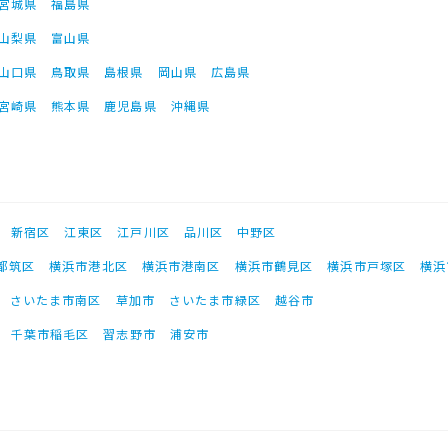
宮城県
福島県
山梨県
富山県
山口県
鳥取県
島根県
岡山県
広島県
宮崎県
熊本県
鹿児島県
沖縄県
新宿区
江東区
江戸川区
品川区
中野区
都筑区
横浜市港北区
横浜市港南区
横浜市鶴見区
横浜市戸塚区
横浜
さいたま市南区
草加市
さいたま市緑区
越谷市
千葉市稲毛区
習志野市
浦安市