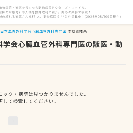
動物病院・獣医を探すなら動物病院ドクターズ・ファイル。
獣医の診療方針や人柄を独自取材で紹介。好みの条件で検索！
街の頼れる獣医さん 937 人、動物病院 9,443 件掲載中！(2026年08月09日現在)
日本血管外科学会心臓血管外科専門医
の検索結果
外科学会心臓血管外科専門医の獣医・動
ニック・病院は見つかりませんでした。
更して検索してください。
1