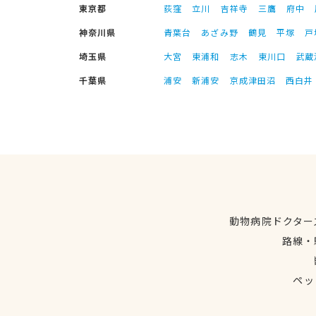
東京都
荻窪
立川
吉祥寺
三鷹
府中
神奈川県
青葉台
あざみ野
鶴見
平塚
戸
埼玉県
大宮
東浦和
志木
東川口
武蔵
千葉県
浦安
新浦安
京成津田沼
西白井
動物病院ドクター
路線・
ペッ