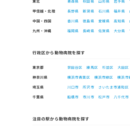
東北
青森県
秋田県
山形県
岩手県
甲信越・北陸
長野県
新潟県
石川県
福井県
中国・四国
香川県
徳島県
愛媛県
高知県
九州・沖縄
福岡県
長崎県
佐賀県
大分県
行政区から動物病院を探す
東京都
世田谷区
練馬区
杉並区
大田区
神奈川県
横浜市青葉区
横浜市緑区
横浜市
埼玉県
川口市
所沢市
さいたま市浦和区
千葉県
船橋市
市川市
松戸市
八千代市
注目の駅から動物病院を探す