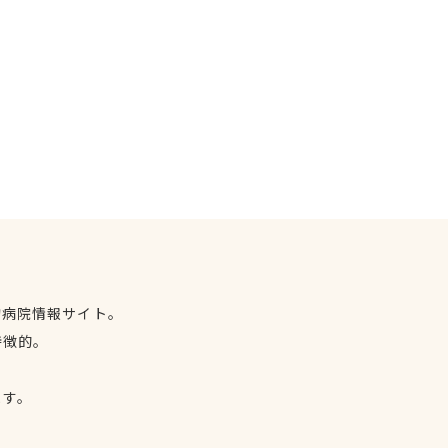
物病院情報サイト。
特徴的。
、
ます。