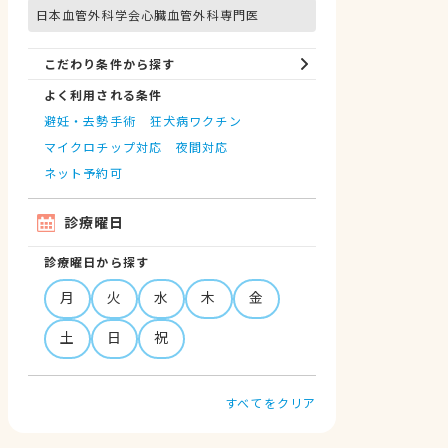
日本血管外科学会心臓血管外科専門医
こだわり条件から探す
よく利用される条件
避妊・去勢手術
狂犬病ワクチン
マイクロチップ対応
夜間対応
ネット予約可
診療曜日
診療曜日から探す
月
火
水
木
金
土
日
祝
すべてをクリア