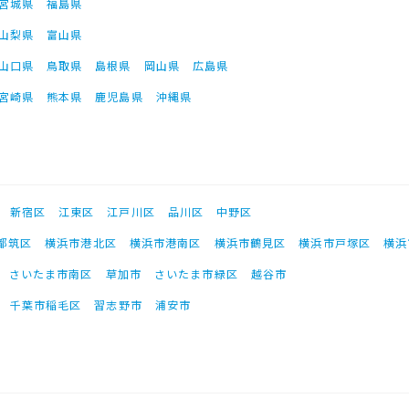
宮城県
福島県
山梨県
富山県
山口県
鳥取県
島根県
岡山県
広島県
宮崎県
熊本県
鹿児島県
沖縄県
新宿区
江東区
江戸川区
品川区
中野区
都筑区
横浜市港北区
横浜市港南区
横浜市鶴見区
横浜市戸塚区
横浜
さいたま市南区
草加市
さいたま市緑区
越谷市
千葉市稲毛区
習志野市
浦安市