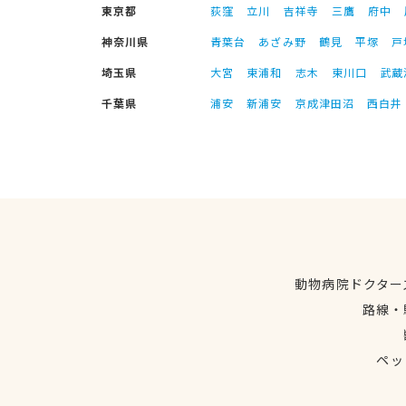
東京都
荻窪
立川
吉祥寺
三鷹
府中
神奈川県
青葉台
あざみ野
鶴見
平塚
戸
埼玉県
大宮
東浦和
志木
東川口
武蔵
千葉県
浦安
新浦安
京成津田沼
西白井
動物病院ドクター
路線・
ペッ