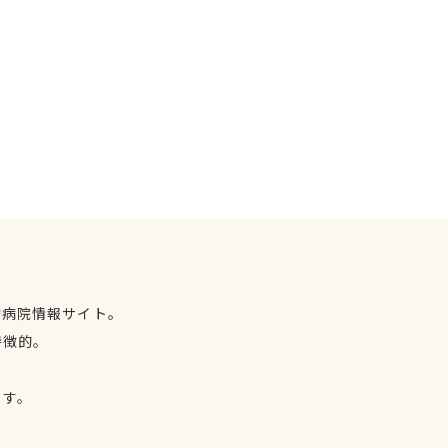
物病院情報サイト。
特徴的。
、
ます。