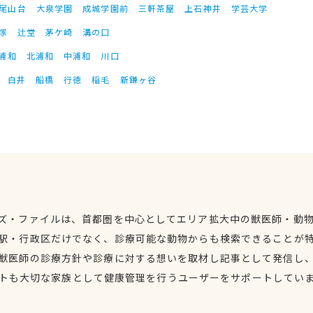
尾山台
大泉学園
成城学園前
三軒茶屋
上石神井
学芸大学
塚
辻堂
茅ケ崎
溝の口
浦和
北浦和
中浦和
川口
白井
船橋
行徳
稲毛
新鎌ヶ谷
ズ・ファイルは、首都圏を中心としてエリア拡大中の獣医師・動
駅・行政区だけでなく、診療可能な動物からも検索できることが
獣医師の診療方針や診療に対する想いを取材し記事として発信し
トも大切な家族として健康管理を行うユーザーをサポートしてい