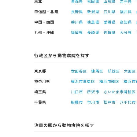
東北
青森県
秋田県
山形県
岩手県
甲信越・北陸
長野県
新潟県
石川県
福井県
中国・四国
香川県
徳島県
愛媛県
高知県
九州・沖縄
福岡県
長崎県
佐賀県
大分県
行政区から動物病院を探す
東京都
世田谷区
練馬区
杉並区
大田区
神奈川県
横浜市青葉区
横浜市緑区
横浜市
埼玉県
川口市
所沢市
さいたま市浦和区
千葉県
船橋市
市川市
松戸市
八千代市
注目の駅から動物病院を探す