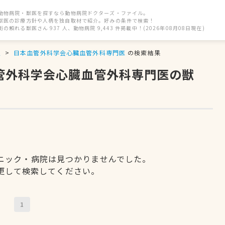
動物病院・獣医を探すなら動物病院ドクターズ・ファイル。
獣医の診療方針や人柄を独自取材で紹介。好みの条件で検索！
街の頼れる獣医さん 937 人、動物病院 9,443 件掲載中！(2026年08月08日現在)
駅
日本血管外科学会心臓血管外科専門医
の検索結果
血管外科学会心臓血管外科専門医の獣
ニック・病院は見つかりませんでした。
更して検索してください。
1