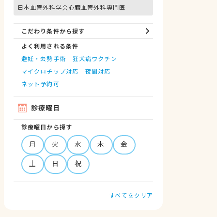
日本血管外科学会心臓血管外科専門医
こだわり条件から探す
よく利用される条件
避妊・去勢手術
狂犬病ワクチン
マイクロチップ対応
夜間対応
ネット予約可
診療曜日
診療曜日から探す
月
火
水
木
金
土
日
祝
すべてをクリア