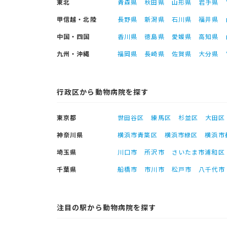
東北
青森県
秋田県
山形県
岩手県
甲信越・北陸
長野県
新潟県
石川県
福井県
中国・四国
香川県
徳島県
愛媛県
高知県
九州・沖縄
福岡県
長崎県
佐賀県
大分県
行政区から動物病院を探す
東京都
世田谷区
練馬区
杉並区
大田区
神奈川県
横浜市青葉区
横浜市緑区
横浜市
埼玉県
川口市
所沢市
さいたま市浦和区
千葉県
船橋市
市川市
松戸市
八千代市
注目の駅から動物病院を探す