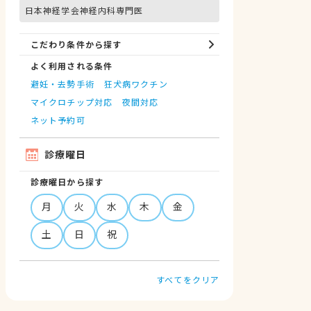
日本神経学会神経内科専門医
こだわり条件から探す
よく利用される条件
避妊・去勢手術
狂犬病ワクチン
マイクロチップ対応
夜間対応
ネット予約可
診療曜日
診療曜日から探す
月
火
水
木
金
土
日
祝
すべてをクリア