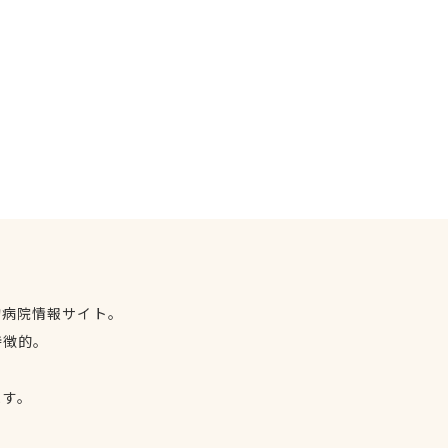
物病院情報サイト。
特徴的。
、
ます。