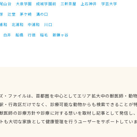
尾山台
大泉学園
成城学園前
三軒茶屋
上石神井
学芸大学
塚
辻堂
茅ケ崎
溝の口
浦和
北浦和
中浦和
川口
白井
船橋
行徳
稲毛
新鎌ヶ谷
ズ・ファイルは、首都圏を中心としてエリア拡大中の獣医師・動
駅・行政区だけでなく、診療可能な動物からも検索できることが
獣医師の診療方針や診療に対する想いを取材し記事として発信し
トも大切な家族として健康管理を行うユーザーをサポートしてい