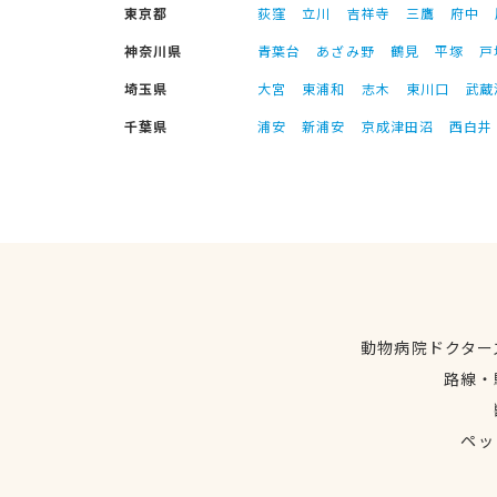
東京都
荻窪
立川
吉祥寺
三鷹
府中
神奈川県
青葉台
あざみ野
鶴見
平塚
戸
埼玉県
大宮
東浦和
志木
東川口
武蔵
千葉県
浦安
新浦安
京成津田沼
西白井
動物病院ドクター
路線・
ペッ