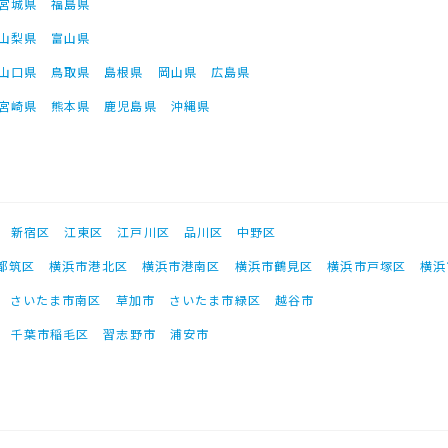
宮城県
福島県
山梨県
富山県
山口県
鳥取県
島根県
岡山県
広島県
宮崎県
熊本県
鹿児島県
沖縄県
新宿区
江東区
江戸川区
品川区
中野区
都筑区
横浜市港北区
横浜市港南区
横浜市鶴見区
横浜市戸塚区
横浜
さいたま市南区
草加市
さいたま市緑区
越谷市
千葉市稲毛区
習志野市
浦安市