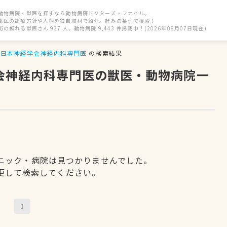
動物病院・獣医を探すなら動物病院ドクターズ・ファイル。
獣医の診療方針や人柄を独自取材で紹介。好みの条件で検索！
街の頼れる獣医さん 937 人、動物病院 9,443 件掲載中！(2026年08月07日現在)
日本神経学会神経内科専門医
の検索結果
学会神経内科専門医の獣医・動物病院一
ニック・病院は見つかりませんでした。
更して検索してください。
1