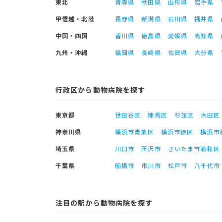
東北
青森県
秋田県
山形県
岩手県
甲信越・北陸
長野県
新潟県
石川県
福井県
中国・四国
香川県
徳島県
愛媛県
高知県
九州・沖縄
福岡県
長崎県
佐賀県
大分県
行政区から動物病院を探す
東京都
世田谷区
練馬区
杉並区
大田区
神奈川県
横浜市青葉区
横浜市緑区
横浜市
埼玉県
川口市
所沢市
さいたま市浦和区
千葉県
船橋市
市川市
松戸市
八千代市
注目の駅から動物病院を探す