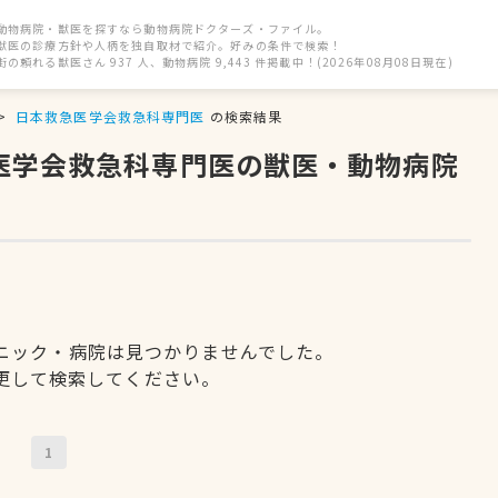
動物病院・獣医を探すなら動物病院ドクターズ・ファイル。
獣医の診療方針や人柄を独自取材で紹介。好みの条件で検索！
街の頼れる獣医さん 937 人、動物病院 9,443 件掲載中！(2026年08月08日現在)
日本救急医学会救急科専門医
の検索結果
急医学会救急科専門医の獣医・動物病院
ニック・病院は見つかりませんでした。
更して検索してください。
1