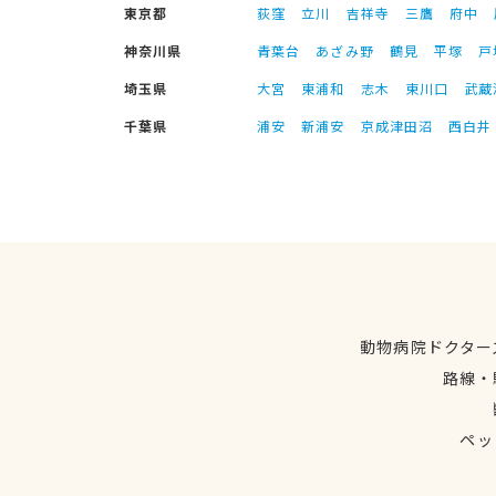
東京都
荻窪
立川
吉祥寺
三鷹
府中
神奈川県
青葉台
あざみ野
鶴見
平塚
戸
埼玉県
大宮
東浦和
志木
東川口
武蔵
千葉県
浦安
新浦安
京成津田沼
西白井
動物病院ドクター
路線・
ペッ