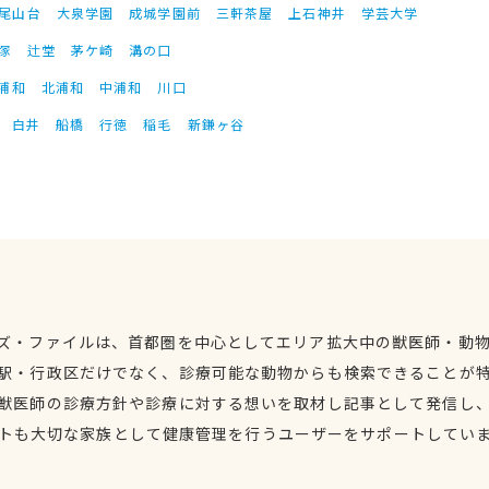
尾山台
大泉学園
成城学園前
三軒茶屋
上石神井
学芸大学
塚
辻堂
茅ケ崎
溝の口
浦和
北浦和
中浦和
川口
白井
船橋
行徳
稲毛
新鎌ヶ谷
ズ・ファイルは、首都圏を中心としてエリア拡大中の獣医師・動
駅・行政区だけでなく、診療可能な動物からも検索できることが
獣医師の診療方針や診療に対する想いを取材し記事として発信し
トも大切な家族として健康管理を行うユーザーをサポートしてい