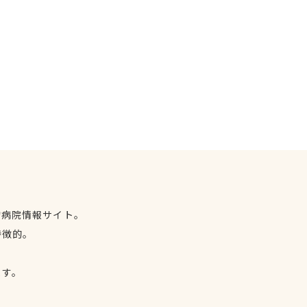
物病院情報サイト。
特徴的。
、
ます。