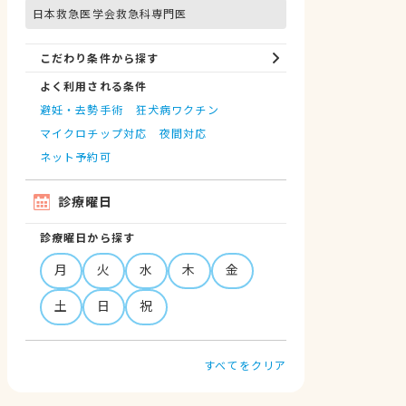
日本救急医学会救急科専門医
こだわり条件から探す
よく利用される条件
避妊・去勢手術
狂犬病ワクチン
マイクロチップ対応
夜間対応
ネット予約可
診療曜日
診療曜日から探す
月
火
水
木
金
土
日
祝
すべてをクリア