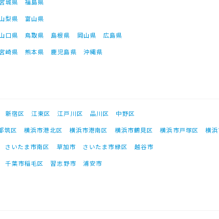
宮城県
福島県
山梨県
富山県
山口県
鳥取県
島根県
岡山県
広島県
宮崎県
熊本県
鹿児島県
沖縄県
新宿区
江東区
江戸川区
品川区
中野区
都筑区
横浜市港北区
横浜市港南区
横浜市鶴見区
横浜市戸塚区
横浜
さいたま市南区
草加市
さいたま市緑区
越谷市
千葉市稲毛区
習志野市
浦安市