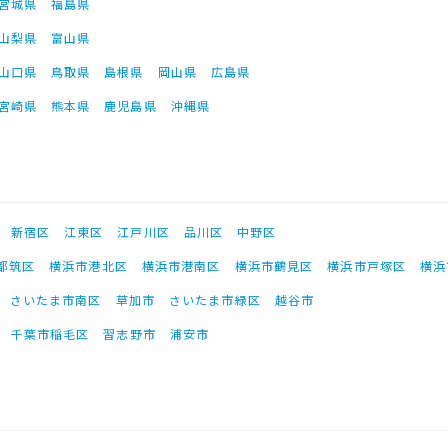
宮城県
福島県
山梨県
富山県
山口県
鳥取県
島根県
岡山県
広島県
宮崎県
熊本県
鹿児島県
沖縄県
新宿区
江東区
江戸川区
品川区
中野区
都筑区
横浜市港北区
横浜市港南区
横浜市鶴見区
横浜市戸塚区
横浜
さいたま市南区
草加市
さいたま市緑区
越谷市
千葉市稲毛区
習志野市
浦安市