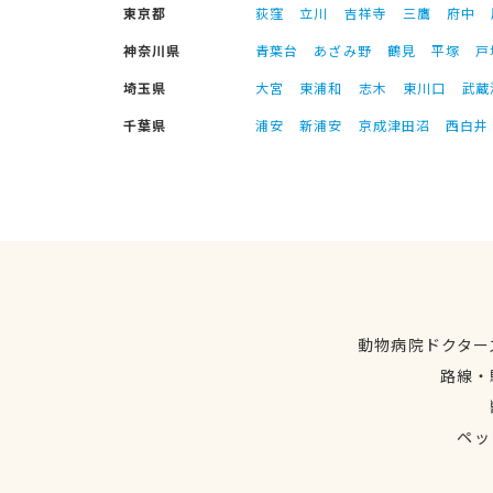
東京都
荻窪
立川
吉祥寺
三鷹
府中
神奈川県
青葉台
あざみ野
鶴見
平塚
戸
埼玉県
大宮
東浦和
志木
東川口
武蔵
千葉県
浦安
新浦安
京成津田沼
西白井
動物病院ドクター
路線・
ペッ