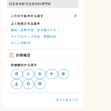
日本救急医学会救急科専門医
こだわり条件から探す
よく利用される条件
避妊・去勢手術
狂犬病ワクチン
マイクロチップ対応
夜間対応
ネット予約可
診療曜日
診療曜日から探す
月
火
水
木
金
土
日
祝
すべてをクリア