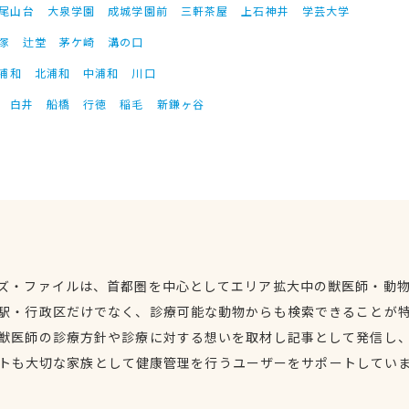
尾山台
大泉学園
成城学園前
三軒茶屋
上石神井
学芸大学
塚
辻堂
茅ケ崎
溝の口
浦和
北浦和
中浦和
川口
白井
船橋
行徳
稲毛
新鎌ヶ谷
ズ・ファイルは、首都圏を中心としてエリア拡大中の獣医師・動
駅・行政区だけでなく、診療可能な動物からも検索できることが
獣医師の診療方針や診療に対する想いを取材し記事として発信し
トも大切な家族として健康管理を行うユーザーをサポートしてい