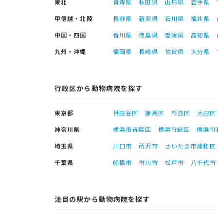
東北
青森県
秋田県
山形県
岩手県
甲信越・北陸
長野県
新潟県
石川県
福井県
中国・四国
香川県
徳島県
愛媛県
高知県
九州・沖縄
福岡県
長崎県
佐賀県
大分県
行政区から動物病院を探す
東京都
世田谷区
練馬区
杉並区
大田区
神奈川県
横浜市青葉区
横浜市緑区
横浜市
埼玉県
川口市
所沢市
さいたま市浦和区
千葉県
船橋市
市川市
松戸市
八千代市
注目の駅から動物病院を探す