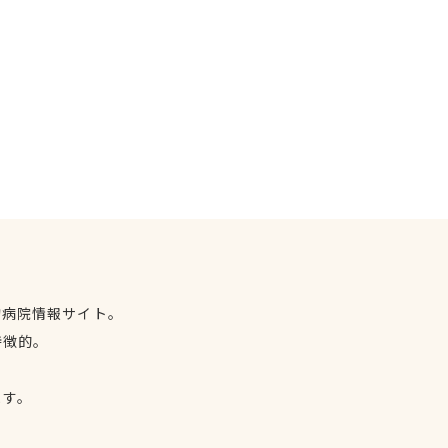
物病院情報サイト。
特徴的。
、
ます。