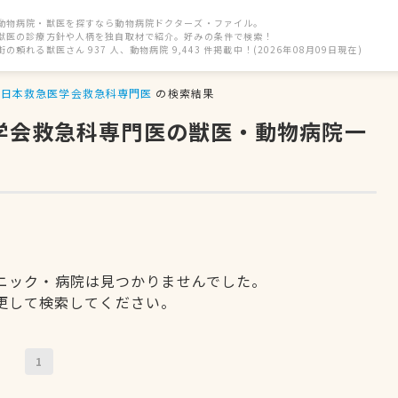
動物病院・獣医を探すなら動物病院ドクターズ・ファイル。
獣医の診療方針や人柄を独自取材で紹介。好みの条件で検索！
街の頼れる獣医さん 937 人、動物病院 9,443 件掲載中！(2026年08月09日現在)
日本救急医学会救急科専門医
の検索結果
医学会救急科専門医の獣医・動物病院一
ニック・病院は見つかりませんでした。
更して検索してください。
1