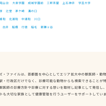
尾山台
大泉学園
成城学園前
三軒茶屋
上石神井
学芸大学
塚
辻堂
茅ケ崎
溝の口
浦和
北浦和
中浦和
川口
白井
船橋
行徳
稲毛
新鎌ヶ谷
ズ・ファイルは、首都圏を中心としてエリア拡大中の獣医師・動
駅・行政区だけでなく、診療可能な動物からも検索できることが
獣医師の診療方針や診療に対する想いを取材し記事として発信し
トも大切な家族として健康管理を行うユーザーをサポートしてい