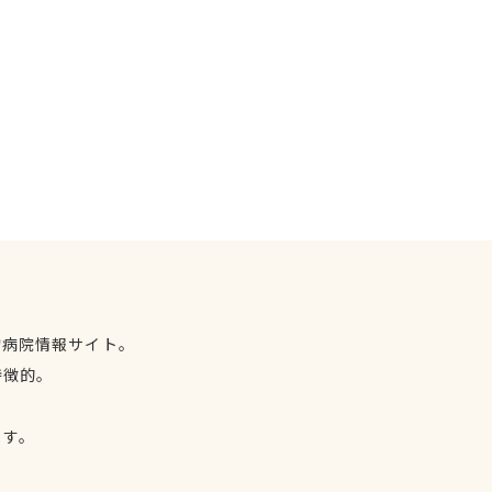
物病院情報サイト。
特徴的。
、
ます。