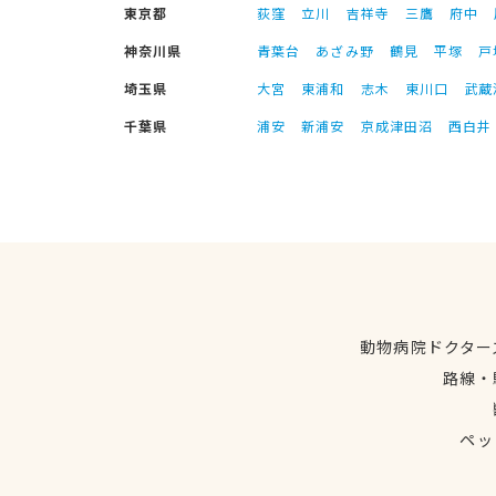
東京都
荻窪
立川
吉祥寺
三鷹
府中
神奈川県
青葉台
あざみ野
鶴見
平塚
戸
埼玉県
大宮
東浦和
志木
東川口
武蔵
千葉県
浦安
新浦安
京成津田沼
西白井
動物病院ドクター
路線・
ペッ