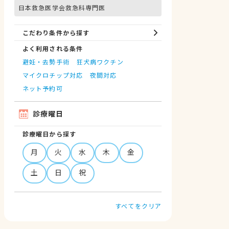
日本救急医学会救急科専門医
こだわり条件から探す
よく利用される条件
避妊・去勢手術
狂犬病ワクチン
マイクロチップ対応
夜間対応
ネット予約可
診療曜日
診療曜日から探す
月
火
水
木
金
土
日
祝
すべてをクリア