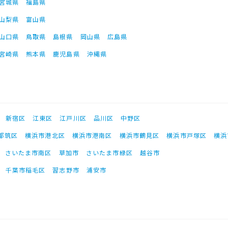
宮城県
福島県
山梨県
富山県
山口県
鳥取県
島根県
岡山県
広島県
宮崎県
熊本県
鹿児島県
沖縄県
新宿区
江東区
江戸川区
品川区
中野区
都筑区
横浜市港北区
横浜市港南区
横浜市鶴見区
横浜市戸塚区
横浜
さいたま市南区
草加市
さいたま市緑区
越谷市
千葉市稲毛区
習志野市
浦安市