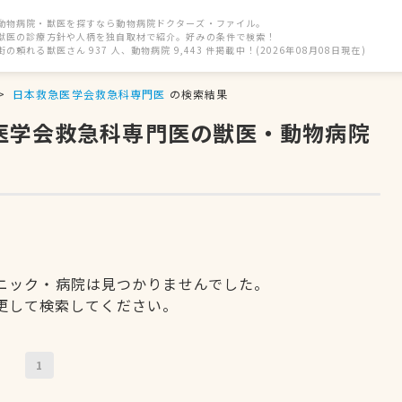
動物病院・獣医を探すなら動物病院ドクターズ・ファイル。
獣医の診療方針や人柄を独自取材で紹介。好みの条件で検索！
街の頼れる獣医さん 937 人、動物病院 9,443 件掲載中！(2026年08月08日現在)
日本救急医学会救急科専門医
の検索結果
急医学会救急科専門医の獣医・動物病院
ニック・病院は見つかりませんでした。
更して検索してください。
1