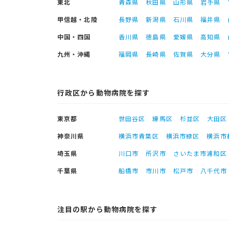
東北
青森県
秋田県
山形県
岩手県
甲信越・北陸
長野県
新潟県
石川県
福井県
中国・四国
香川県
徳島県
愛媛県
高知県
九州・沖縄
福岡県
長崎県
佐賀県
大分県
行政区から動物病院を探す
東京都
世田谷区
練馬区
杉並区
大田区
神奈川県
横浜市青葉区
横浜市緑区
横浜市
埼玉県
川口市
所沢市
さいたま市浦和区
千葉県
船橋市
市川市
松戸市
八千代市
注目の駅から動物病院を探す